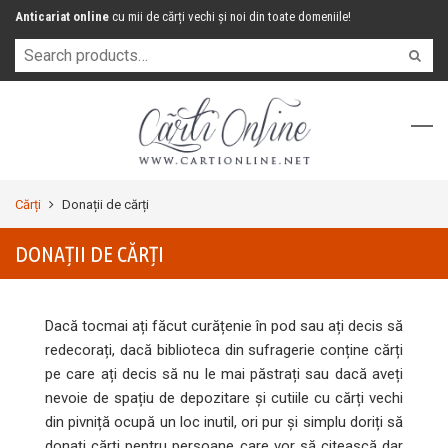
Anticariat online
cu mii de cărți vechi și noi din toate domeniile!
Cărți
Donații de cărți
DONAȚII DE CĂRȚI
Dacă tocmai ați făcut curățenie în pod sau ați decis să
redecorați, dacă biblioteca din sufragerie conține cărți
pe care ați decis să nu le mai păstrați sau dacă aveți
nevoie de spațiu de depozitare și cutiile cu cărți vechi
din pivniță ocupă un loc inutil, ori pur și simplu doriți să
donați cărți pentru persoane care vor să citească dar