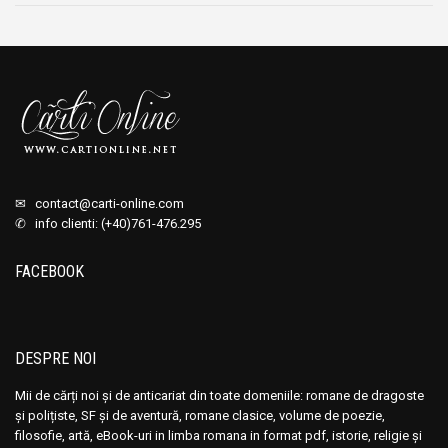
✉
contact@carti-online.com
✆ info clienti: (+40)761-476.295
FACEBOOK
DESPRE NOI
Mii de cărți noi și de anticariat din toate domeniile: romane de dragoste
și polițiste, SF și de aventură, romane clasice, volume de poezie,
filosofie, artă, eBook-uri in limba romana in format pdf, istorie, religie și