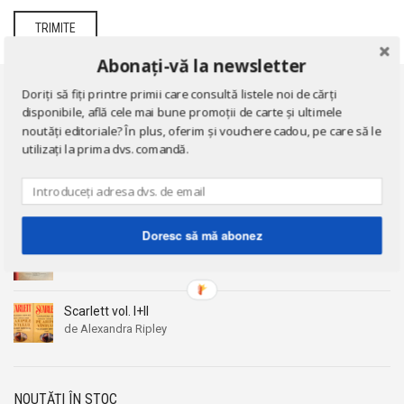
Abonați-vă la newsletter
Doriți să fiți printre primii care consultă listele noi de cărți
disponibile, află cele mai bune promoții de carte și ultimele
CĂRȚI RECOMANDATE
noutăți editoriale? În plus, oferim și vouchere cadou, pe care să le
utilizați la prima dvs. comandă.
Cutia neagra
de Amos Oz
Doresc să mă abonez
Notite zilnice din razboiu
de Maresal Alexandru Averescu
Scarlett vol. I+II
de Alexandra Ripley
NOUTĂȚI ÎN STOC