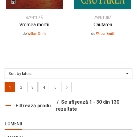
AVENTURĂ
AVENTURĂ
Vremea mortii
Cautarea
de
Wilbur Smith
de
Wilbur Smith
Sort by latest
1
2
3
4
5
Se afișează 1 - 30 din 130
Filtrează produsele
rezultate
DOMENII