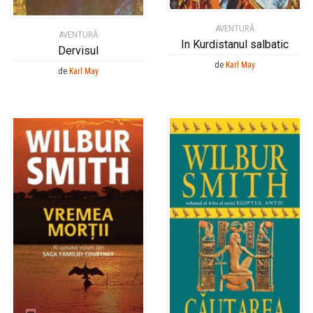
AVENTURĂ
AVENTURĂ
In Kurdistanul salbatic
Dervisul
de
Karl May
de
Karl May