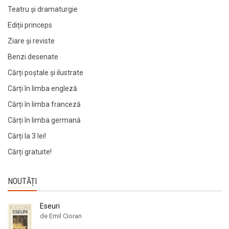
Teatru și dramaturgie
Ediții princeps
Ziare şi reviste
Benzi desenate
Cărți poștale și ilustrate
Cărți în limba engleză
Cărți în limba franceză
Cărți în limba germană
Cărți la 3 lei!
Cărți gratuite!
NOUTĂȚI
Eseuri
de Emil Cioran