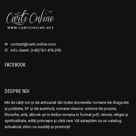
✉
contact@carti-online.com
✆ info clienti: (+40)761-476.295
FACEBOOK
DESPRE NOI
Mii de cărți noi și de anticariat din toate domeniile: romane de dragoste
și polițiste, SF și de aventură, romane clasice, volume de poezie,
filosofie, artă, eBook-uri in limba romana in format pdf, istorie, religie și
spiritualitate, ediții princeps și cărți rare. Vă așteptăm cu un catalog
actualizat zilnic cu noutăți și promoții!