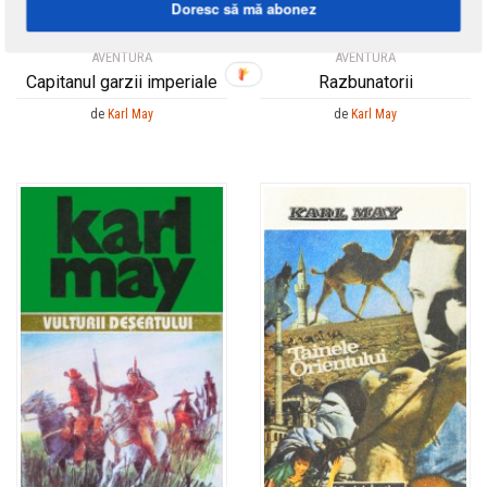
Doresc să mă abonez
AVENTURĂ
AVENTURĂ
Capitanul garzii imperiale
Razbunatorii
de
Karl May
de
Karl May