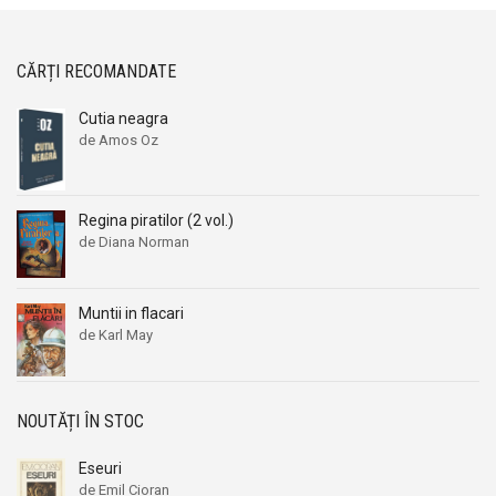
CĂRȚI RECOMANDATE
Cutia neagra
de Amos Oz
Regina piratilor (2 vol.)
de Diana Norman
Muntii in flacari
de Karl May
NOUTĂȚI ÎN STOC
Eseuri
de Emil Cioran