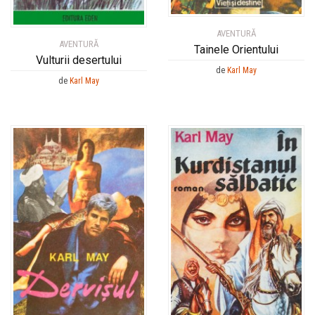
AVENTURĂ
AVENTURĂ
Tainele Orientului
Vulturii desertului
de
Karl May
de
Karl May