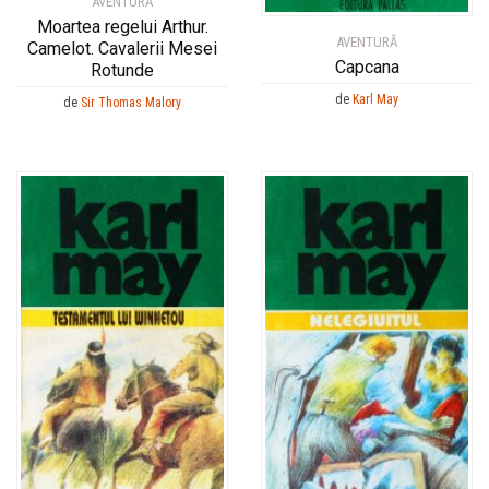
AVENTURĂ
Moartea regelui Arthur.
AVENTURĂ
Camelot. Cavalerii Mesei
Capcana
Rotunde
de
Karl May
de
Sir Thomas Malory