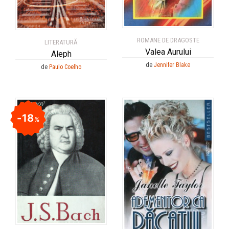
ROMANE DE DRAGOSTE
LITERATURĂ
Valea Aurului
Aleph
de
Jennifer Blake
de
Paulo Coelho
18
%