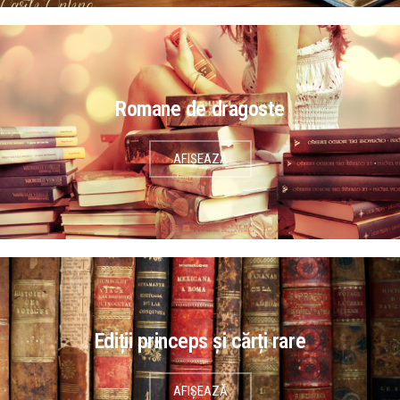
Romane de dragoste
AFIȘEAZĂ
Ediții princeps și cărți rare
AFIȘEAZĂ