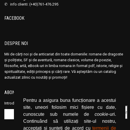
✆ info clienti: (+40)761-476.295
FACEBOOK
DESPRE NOI
Mii de cărți noi și de anticariat din toate domeniile: romane de dragoste
și polițiste, SF și de aventură, romane clasice, volume de poezie,
filosofie, artă, eBook-uri in limba romana in format pdf, istorie, religie și
spiritualitate, ediții princeps și cărți rare. Vă așteptăm cu un catalog
actualizat zilnic cu noutăți și promoții!
ABONEAZĂ-TE LA NEWSLETTER
Pentru a asigura buna funcționare a acestui
Introduceți adresa dvs. de email și dați click pe butonul de abonare.
site, uneori folosim mici fișiere cu date,
cunoscute sub numele de
cookie
-uri.
Continuând să utilizați site-ul nostru,
acceptați și sunteți de acord cu
termenii de