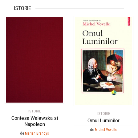
ISTORIE
ISTORIE
ISTORIE
Contesa Walewska si
Omul Luminilor
Napoleon
de
Michel Vovelle
de
Marian Brandys