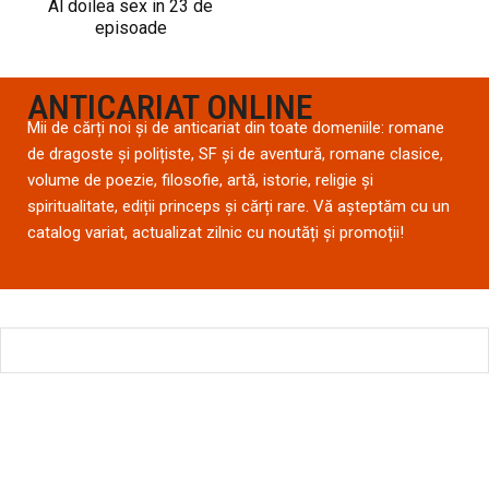
Al doilea sex in 23 de
episoade
ANTICARIAT ONLINE
Mii de cărți noi și de anticariat din toate domeniile: romane
de dragoste și polițiste, SF și de aventură, romane clasice,
volume de poezie, filosofie, artă, istorie, religie și
spiritualitate, ediții princeps și cărți rare. Vă așteptăm cu un
catalog variat, actualizat zilnic cu noutăți și promoții!