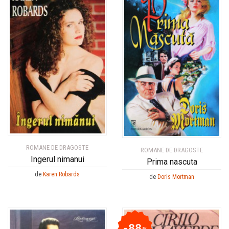
ROMANE DE DRAGOSTE
ROMANE DE DRAGOSTE
Ingerul nimanui
Prima nascuta
de
Karen Robards
de
Doris Mortman
88