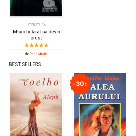
LITERATURĂ
M-am hotarat sa devin
prost
de
Page Martin
BEST SELLERS
30
%