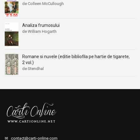
de Colleen McCullough
Analiza frumosului
de William Hogarth
Romane si nuvele (editie bibliofila pe hartie de tigarete,
2 vol.)
de Stendhal
✉
contact@carti-online.com