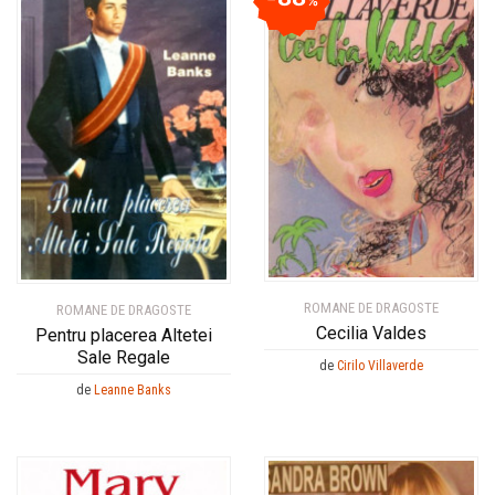
%
ROMANE DE DRAGOSTE
ROMANE DE DRAGOSTE
Cecilia Valdes
Pentru placerea Altetei
Sale Regale
de
Cirilo Villaverde
de
Leanne Banks