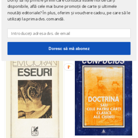
disponibile, află cele mai bune promoții de carte și ultimele
noutăți editoriale? În plus, oferim și vouchere cadou, pe care să le
afișează toate cărțile de istorie
utilizați la prima dvs. comandă.
NOUTĂȚI ÎN STOC
Doresc să mă abonez