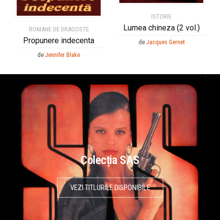
ISTORIE
Lumea chineza (2 vol.)
ROMANE DE DRAGOSTE
Propunere indecenta
de
Jacques Gernet
de
Jennifer Blake
Colecția SAS
VEZI TITLURILE DISPONIBILE