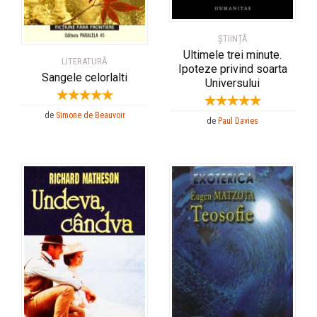
ȘTIINȚĂ
Ultimele trei minute.
LITERATURĂ
Ipoteze privind soarta
Sangele celorlalti
Universului
de
Simone de Beauvoir
de
Paul Davies