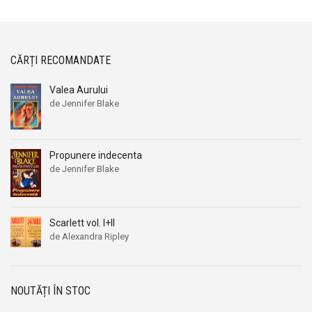
CĂRȚI RECOMANDATE
Valea Aurului
de Jennifer Blake
Prețul
Prețul
inițial
curent
a
este:
Propunere indecenta
fost:
39,00 lei.
56,00 lei.
de Jennifer Blake
Scarlett vol. I+II
de Alexandra Ripley
Prețul
Prețul
inițial
curent
a
este:
fost:
39,00 lei.
NOUTĂȚI ÎN STOC
59,00 lei.