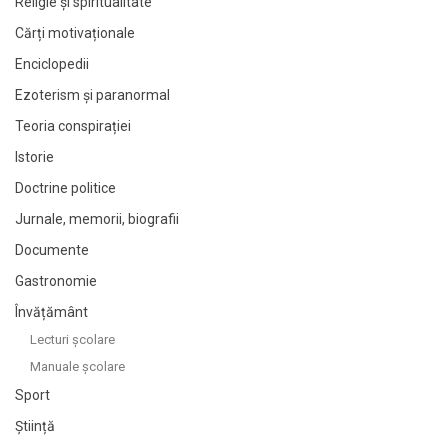
Religie și spiritualitate
Cărți motivaționale
Enciclopedii
Ezoterism și paranormal
Teoria conspirației
Istorie
Doctrine politice
Jurnale, memorii, biografii
Documente
Gastronomie
Învățământ
Lecturi şcolare
Manuale şcolare
Sport
Știință