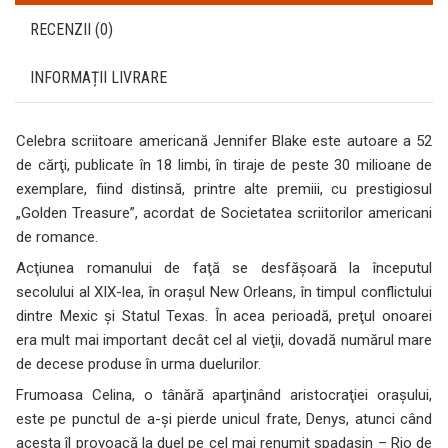
RECENZII (0)
INFORMAȚII LIVRARE
Celebra scriitoare americană Jennifer Blake este autoare a 52
de cărţi, publicate în 18 limbi, în tiraje de peste 30 milioane de
exemplare, fiind distinsă, printre alte premiii, cu prestigiosul
„Golden Treasure”, acordat de Societatea scriitorilor americani
de romance.
Acţiunea romanului de faţă se desfăşoară la începutul
secolului al XIX-lea, în oraşul New Orleans, în timpul conflictului
dintre Mexic şi Statul Texas. În acea perioadă, preţul onoarei
era mult mai important decât cel al vieţii, dovadă numărul mare
de decese produse în urma duelurilor.
Frumoasa Celina, o tânără aparţinând aristocraţiei oraşului,
este pe punctul de a-şi pierde unicul frate, Denys, atunci când
acesta îl provoacă la duel pe cel mai renumit spadasin – Rio de