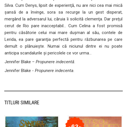
Silva. Cum Denys, lipsit de experienţă, nu are nici cea mai mică
şansă de a învinge, sora sa recurge la un gest disperat,
mergând la adversarul lui, căruia îi solicită clemenţa. Dar preţul
cerut de Rio pare inacceptabil… Cum Celina a fost promisă
pentru căsătorie celui mai mare duşman al său, contele de
Lerida, ea pare garanţia perfectă pentru răzbunarea pe care
demult o plănuieşte. Numai că niciunul dintre ei nu poate
anticipa scandalurile şi pericolele ce vor urma…
Jennifer Blake –
Propunere indecentă
.
Jennifer Blake -
Propunere indecenta
.
TITLURI SIMILARE
63