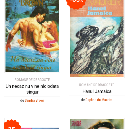
%
ROMANE DE DRAGOSTE
ROMANE DE DRAGOSTE
Un necaz nu vine niciodata
Hanul Jamaica
singur
de
Daphne du Maurier
de
Sandra Brown