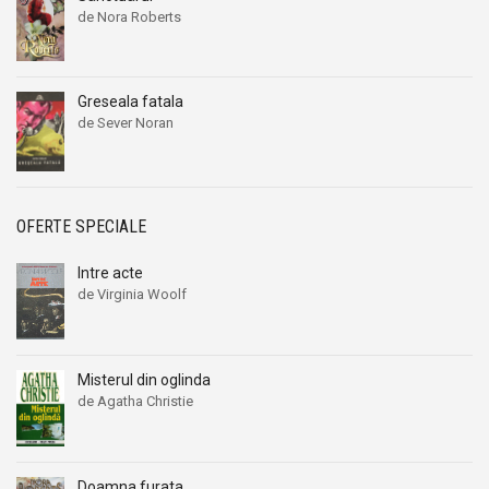
de Nora Roberts
Greseala fatala
de Sever Noran
OFERTE SPECIALE
Intre acte
de Virginia Woolf
Prețul
Prețul
inițial
curent
a
este:
fost:
14,00 lei.
Misterul din oglinda
19,00 lei.
de Agatha Christie
Prețul
Prețul
inițial
curent
a
este:
fost:
19,00 lei.
Doamna furata