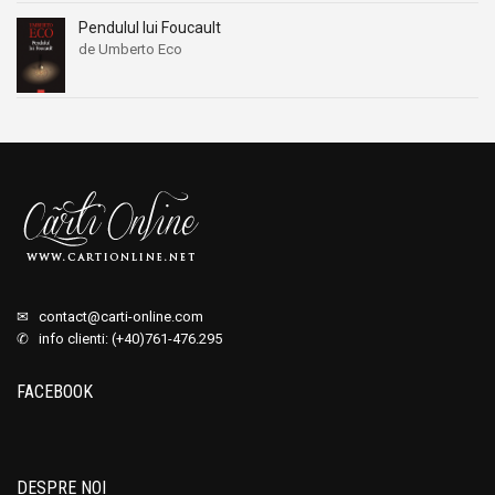
Pendulul lui Foucault
de Umberto Eco
✉
contact@carti-online.com
✆ info clienti: (+40)761-476.295
FACEBOOK
DESPRE NOI