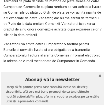
Termenul de plata depinde de metoda de plata aleasa de catre
Cumparator. Comenzile cu plata ramburs se vor achita la livrare
iar Comenzile cu plata cu Ordin de plata se vor achita inainte de
a fi expediate de catre Vanzator, dar nu mai tarziu de termenul
de 7 zile de la data emiterii Comenzii. Vanzatorul isi rezerva
dreptul de a nu onora comenzile achitate dupa expirarea celor 7
zile de la data emiterii.
Vanzatorul va emite catre Cumparator o factura pentru
Bunurile si serviciile livrate si are obligatia de a transmite
Cumparatorului factura aferenta Comenzii in format electronic
la adresa de e-mail mentionata de Cumparator in Comanda.
11. LIVRAREA
Abonați-vă la newsletter
Vanzatorul va asigura ambalarea corespunzatoare a bunurilor
Doriți să fiți printre primii care consultă listele noi de cărți
si trasmiterea documentelor insotitoare (factura fiscala,
disponibile, află cele mai bune promoții de carte și ultimele
documente de livrare) pe un mediu durabil.
noutăți editoriale? În plus, oferim și vouchere cadou, pe care să le
utilizați la prima dvs. comandă.
Vanzatorul va efectua livrarea bunurilor doar pe teritoriul