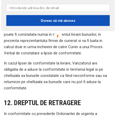
Romaniei.
Cumparatorul are obligatia de a verifica bunurile si serviciile in
Doresc să mă abonez
momentul livrarii si de a le receptiona doar daca acestea
corespund specificatiilor din Comanda. Lipsa de conformitate
poate fi constatata numai in momentul livrarii bunurilor, in
prezenta reprezentantului firmei de curierat si va fi luata in
calcul doar in urma incheierii de catre Curier a unui Proces
Verbal de constatare a lipsei de conformitate.
In cazul lipsei de conformitate la livrare, Vanzatorul are
obligatia de a aduce la conformitate in termenul legal si pe
cheltuiala sa bunurile constatate ca fiind neconforme sau sa
returneze pe cheltuiala sa bunurile care nu pot fi aduse la
conformitate.
12. DREPTUL DE RETRAGERE
In conformitate cu prevederile Ordonantei de urgenta a