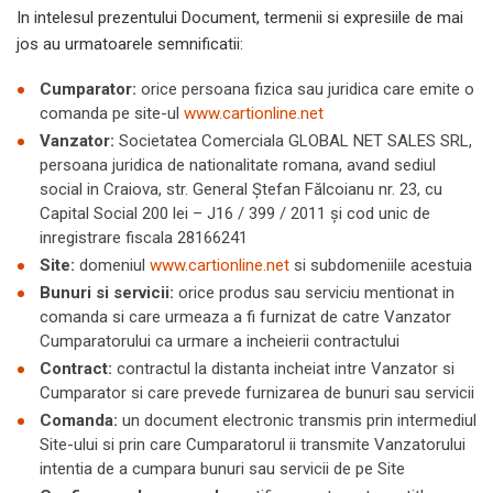
In intelesul prezentului Document, termenii si expresiile de mai
jos au urmatoarele semnificatii:
Cumparator:
orice persoana fizica sau juridica care emite o
comanda pe site-ul
www.cartionline.net
Vanzator:
Societatea Comerciala GLOBAL NET SALES SRL,
persoana juridica de nationalitate romana, avand sediul
social in Craiova, str. General Ștefan Fălcoianu nr. 23, cu
Capital Social 200 lei – J16 / 399 / 2011 şi cod unic de
inregistrare fiscala 28166241
Site:
domeniul
www.cartionline.net
si subdomeniile acestuia
Bunuri si servicii:
orice produs sau serviciu mentionat in
comanda si care urmeaza a fi furnizat de catre Vanzator
Cumparatorului ca urmare a incheierii contractului
Contract:
contractul la distanta incheiat intre Vanzator si
Cumparator si care prevede furnizarea de bunuri sau servicii
Comanda:
un document electronic transmis prin intermediul
Site-ului si prin care Cumparatorul ii transmite Vanzatorului
intentia de a cumpara bunuri sau servicii de pe Site