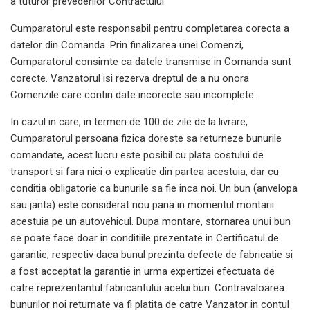
a tuturor prevederilor Contractului.
Cumparatorul este responsabil pentru completarea corecta a
datelor din Comanda. Prin finalizarea unei Comenzi,
Cumparatorul consimte ca datele transmise in Comanda sunt
corecte. Vanzatorul isi rezerva dreptul de a nu onora
Comenzile care contin date incorecte sau incomplete.
In cazul in care, in termen de 100 de zile de la livrare,
Cumparatorul persoana fizica doreste sa returneze bunurile
comandate, acest lucru este posibil cu plata costului de
transport si fara nici o explicatie din partea acestuia, dar cu
conditia obligatorie ca bunurile sa fie inca noi. Un bun (anvelopa
sau janta) este considerat nou pana in momentul montarii
acestuia pe un autovehicul. Dupa montare, stornarea unui bun
se poate face doar in conditiile prezentate in Certificatul de
garantie, respectiv daca bunul prezinta defecte de fabricatie si
a fost acceptat la garantie in urma expertizei efectuata de
catre reprezentantul fabricantului acelui bun. Contravaloarea
bunurilor noi returnate va fi platita de catre Vanzator in contul