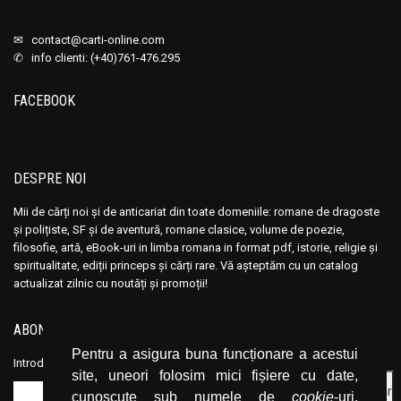
✉
contact@carti-online.com
✆ info clienti: (+40)761-476.295
FACEBOOK
DESPRE NOI
Mii de cărți noi și de anticariat din toate domeniile: romane de dragoste
și polițiste, SF și de aventură, romane clasice, volume de poezie,
filosofie, artă, eBook-uri in limba romana in format pdf, istorie, religie și
spiritualitate, ediții princeps și cărți rare. Vă așteptăm cu un catalog
actualizat zilnic cu noutăți și promoții!
ABONEAZĂ-TE LA NEWSLETTER
Pentru a asigura buna funcționare a acestui
Introduceți adresa dvs. de email și dați click pe butonul de abonare.
site, uneori folosim mici fișiere cu date,
cunoscute sub numele de
cookie
-uri.