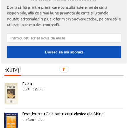
Benzi desenate
Doriți să fiți printre primii care consultă listele noi de cărți
Cărți poștale și ilustrate
disponibile, află cele mai bune promoții de carte și ultimele
Cărți în limba engleză
noutăți editoriale? În plus, oferim și vouchere cadou, pe care să le
utilizați la prima dvs. comandă.
Cărți în limba franceză
Cărți în limba germană
Cărți la 3 lei!
Doresc să mă abonez
Cărți gratuite!
NOUTĂȚI
Eseuri
de Emil Cioran
Doctrina sau Cele patru carti clasice ale Chinei
de Confucius