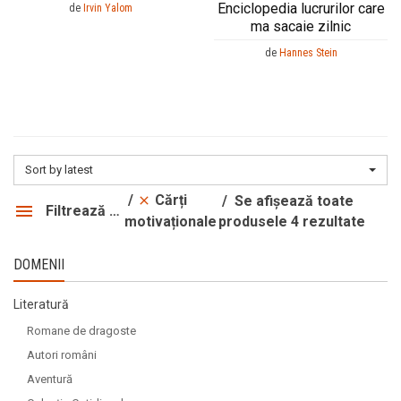
Enciclopedia lucrurilor care
Preț crescător
Preț crescător
de
Irvin Yalom
ma sacaie zilnic
Preț descrescător
Preț descrescător
de
Hannes Stein
Noutate
Noutate
Sort by latest
Cărți
Se afișează toate
Filtrează produsele
produsele 4 rezultate
motivaționale
DOMENII
Literatură
Romane de dragoste
Autori români
Aventură