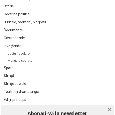
Istorie
Doctrine politice
Jurnale, memorii, biografii
Documente
Gastronomie
Învățământ
Lecturi şcolare
Manuale şcolare
Sport
Știință
Științe sociale
Teatru și dramaturgie
Ediții princeps
Ziare şi reviste
Abonați-vă la newsletter