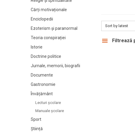
Religie și spiritualitate
Cărți motivaționale
Enciclopedii
Sort by latest
Ezoterism și paranormal
Teoria conspirației
Filtrează
Istorie
Doctrine politice
Jurnale, memorii, biografii
Documente
Gastronomie
Învățământ
Lecturi şcolare
Manuale şcolare
Sport
Știință