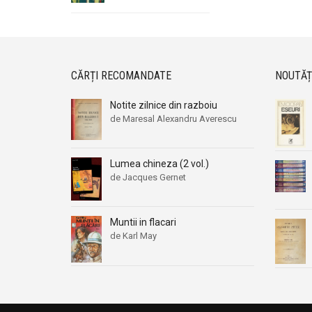
CĂRȚI RECOMANDATE
NOUTĂȚ
Notite zilnice din razboiu
de Maresal Alexandru Averescu
Lumea chineza (2 vol.)
de Jacques Gernet
Muntii in flacari
de Karl May