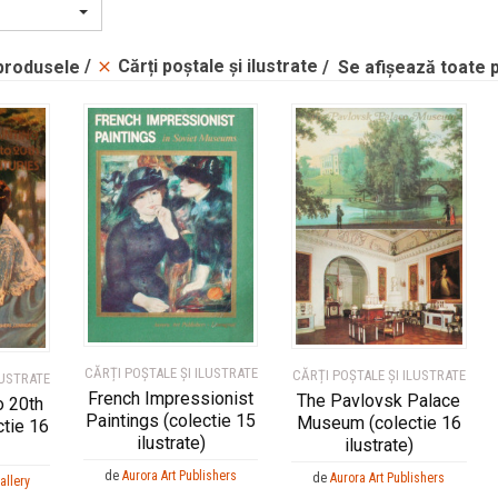
Cărți poștale și ilustrate
 produsele
Se afișează toate 
CĂRȚI POȘTALE ȘI ILUSTRATE
CĂRȚI POȘTALE ȘI ILUSTRATE
LUSTRATE
French Impressionist
The Pavlovsk Palace
o 20th
Paintings (colectie 15
Museum (colectie 16
ctie 16
ilustrate)
ilustrate)
de
Aurora Art Publishers
de
Aurora Art Publishers
allery