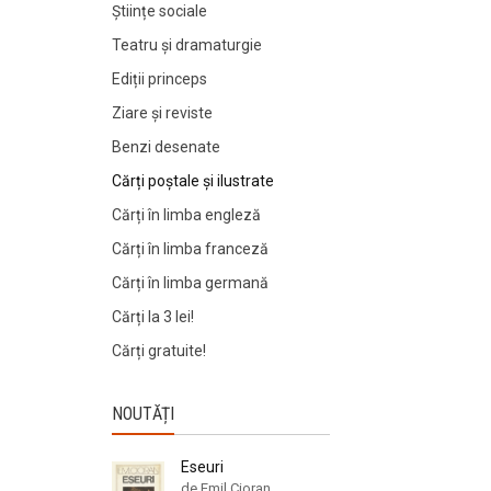
Științe sociale
Teatru și dramaturgie
Ediții princeps
Ziare şi reviste
Benzi desenate
Cărți poștale și ilustrate
Cărți în limba engleză
Cărți în limba franceză
Cărți în limba germană
Cărți la 3 lei!
Cărți gratuite!
NOUTĂȚI
Eseuri
de Emil Cioran