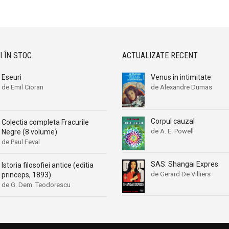
I ÎN STOC
ACTUALIZATE RECENT
Eseuri
Venus in intimitate
de Emil Cioran
de Alexandre Dumas
Corpul cauzal
Colectia completa Fracurile
de A. E. Powell
Negre (8 volume)
de Paul Feval
SAS: Shangai Expres
Istoria filosofiei antice (editia
de Gerard De Villiers
princeps, 1893)
de G. Dem. Teodorescu