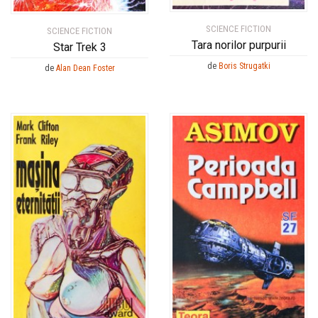
SCIENCE FICTION
SCIENCE FICTION
Tara norilor purpurii
Star Trek 3
de
Boris Strugatki
de
Alan Dean Foster