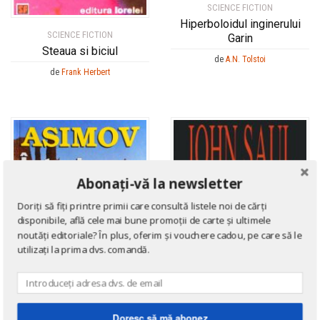
SCIENCE FICTION
Hiperboloidul inginerului
SCIENCE FICTION
Garin
Steaua si biciul
de
A.N. Tolstoi
de
Frank Herbert
Abonați-vă la newsletter
Doriți să fiți printre primii care consultă listele noi de cărți
disponibile, află cele mai bune promoții de carte și ultimele
noutăți editoriale? În plus, oferim și vouchere cadou, pe care să le
utilizați la prima dvs. comandă.
Doresc să mă abonez