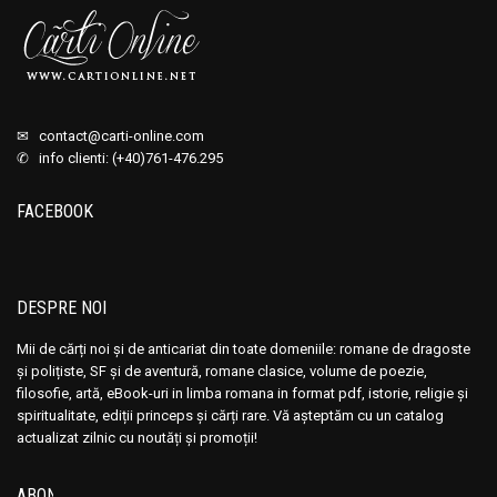
✉
contact@carti-online.com
✆ info clienti: (+40)761-476.295
FACEBOOK
DESPRE NOI
Mii de cărți noi și de anticariat din toate domeniile: romane de dragoste
și polițiste, SF și de aventură, romane clasice, volume de poezie,
filosofie, artă, eBook-uri in limba romana in format pdf, istorie, religie și
spiritualitate, ediții princeps și cărți rare. Vă așteptăm cu un catalog
actualizat zilnic cu noutăți și promoții!
ABONEAZĂ-TE LA NEWSLETTER