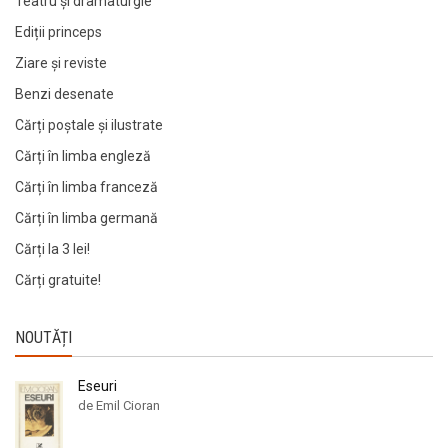
Teatru și dramaturgie
Ediții princeps
Ziare şi reviste
Benzi desenate
Cărți poștale și ilustrate
Cărți în limba engleză
Cărți în limba franceză
Cărți în limba germană
Cărți la 3 lei!
Cărți gratuite!
NOUTĂȚI
Eseuri
de Emil Cioran