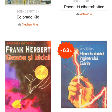
SCIENCE FICTION
Povestiri ciberrobotice
SCIENCE FICTION
de
Antologie
Colorado Kid
de
Stephen King
63
%