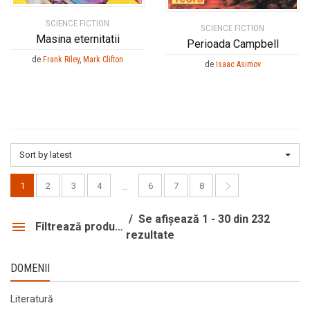
SCIENCE FICTION
SCIENCE FICTION
Masina eternitatii
Perioada Campbell
de
Frank Riley
,
Mark Clifton
de
Isaac Asimov
Sort by latest
1
2
3
4
6
7
8
…
Se afișează 1 - 30 din 232
Filtrează produsele
rezultate
DOMENII
Literatură