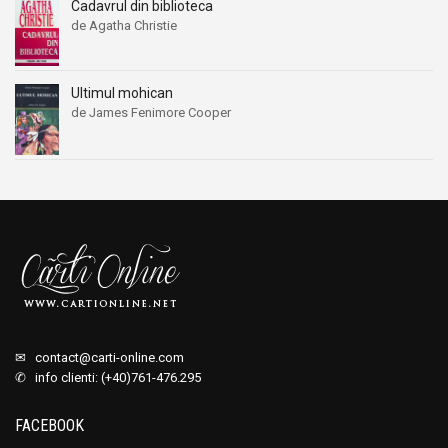
Cadavrul din biblioteca
de Agatha Christie
Ultimul mohican
de James Fenimore Cooper
✉
contact@carti-online.com
✆ info clienti: (+40)761-476.295
FACEBOOK