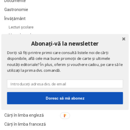
Documente
Gastronomie
Învățământ
Lecturi şcolare
Manuale şcolare
Abonați-vă la newsletter
Sport
Doriți să fiți printre primii care consultă listele noi de cărți
Știință
disponibile, află cele mai bune promoții de carte și ultimele
Științe sociale
noutăți editoriale? În plus, oferim și vouchere cadou, pe care să le
utilizați la prima dvs. comandă.
Teatru și dramaturgie
Ediții princeps
Ziare şi reviste
Benzi desenate
Doresc să mă abonez
Cărți poștale și ilustrate
Cărți în limba engleză
Cărți în limba franceză