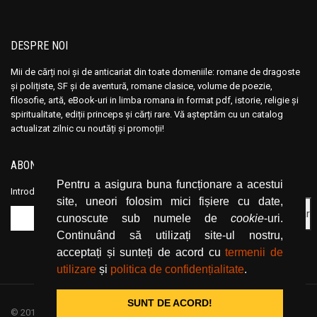
DESPRE NOI
Mii de cărți noi și de anticariat din toate domeniile: romane de dragoste
și polițiste, SF și de aventură, romane clasice, volume de poezie,
filosofie, artă, eBook-uri in limba romana in format pdf, istorie, religie și
spiritualitate, ediții princeps și cărți rare. Vă așteptăm cu un catalog
actualizat zilnic cu noutăți și promoții!
ABONEAZĂ-TE LA NEWSLETTER
Pentru a asigura buna funcționare a acestui
Introduceți adresa dvs. de email și dați click pe butonul de abonare.
site, uneori folosim mici fișiere cu date,
cunoscute sub numele de
cookie
-uri.
Continuând să utilizați site-ul nostru,
acceptați și sunteți de acord cu
termenii de
utilizare
și
politica de confidențialitate
.
SUNT DE ACORD!
© 2019
CartiOnline.net
/ powered by espresso / designed by