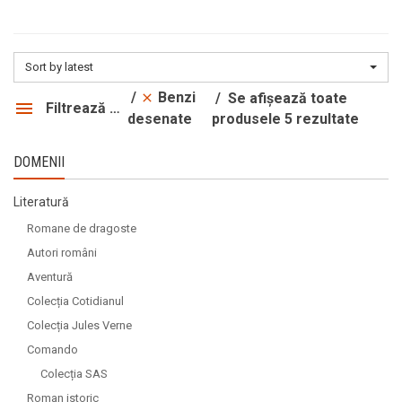
Sort by latest
Benzi
Se afișează toate
Filtrează produsele
produsele 5 rezultate
desenate
DOMENII
Literatură
Romane de dragoste
Autori români
Aventură
Colecția Cotidianul
Colecția Jules Verne
Comando
Colecția SAS
Roman istoric