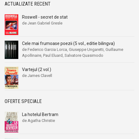
ACTUALIZATE RECENT
Roswell - secret de stat
de Jean Gabriel Gresle
Cele mai frumoase poezii (5 vol., editie bilingva)
de Federico Garcia Lorca, Giuseppe Ungaretti, Guillaume
Apollinaire, Paul Eluard, Salvatore Quasimodo
Vartejul (2 vol.)
de James Clavell
OFERTE SPECIALE
La hotelul Bertram
de Agatha Christie