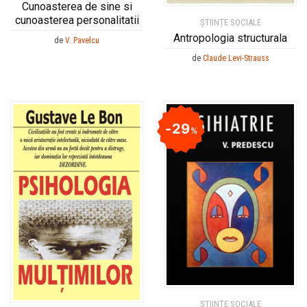
Cunoasterea de sine si
cunoasterea personalitatii
ȘTIINȚE SOCIALE
Antropologia structurala
de
V. Pavelcu
de
Claude Levi-Strauss
29
%
ȘTIINȚE SOCIALE