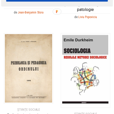
psihologie, fiziologie si
Stresul
patologie
de
Jean-Benjamin Stora
de
Liviu Popoviciu
ȘTIINȚE SOCIALE
ȘTIINȚE SOCIALE