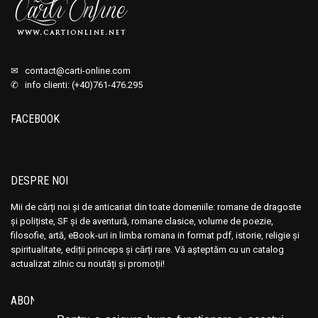
✉
contact@carti-online.com
✆ info clienti: (+40)761-476.295
FACEBOOK
DESPRE NOI
Mii de cărți noi și de anticariat din toate domeniile: romane de dragoste
și polițiste, SF și de aventură, romane clasice, volume de poezie,
filosofie, artă, eBook-uri in limba romana in format pdf, istorie, religie și
spiritualitate, ediții princeps și cărți rare. Vă așteptăm cu un catalog
actualizat zilnic cu noutăți și promoții!
ABONEAZĂ-TE LA NEWSLETTER