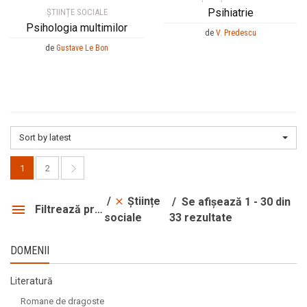
Psihiatrie
ȘTIINȚE SOCIALE
Psihologia multimilor
de
V. Predescu
de
Gustave Le Bon
Sort by latest
1
2
Științe
Se afișează 1 - 30 din
Filtrează produsele
33 rezultate
sociale
DOMENII
Literatură
Romane de dragoste