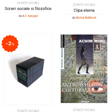
ȘTIINȚE SOCIALE
ȘTIINȚE SOCIALE
Scrieri sociale si filozofice
Clipa eterna
de
A.D. Xenopol
de
Michel Maffesoli
2
%
ȘTIINȚE SOCIALE
ȘTIINȚE SOCIALE