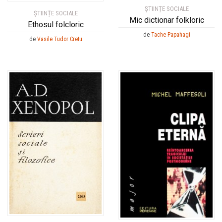
ȘTIINȚE SOCIALE
ȘTIINȚE SOCIALE
Mic dictionar folkloric
Ethosul folcloric
de
Tache Papahagi
de
Vasile Tudor Cretu