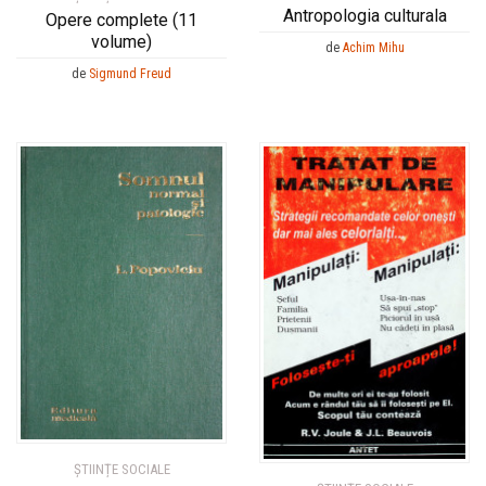
Antropologia culturala
Opere complete (11
volume)
de
Achim Mihu
de
Sigmund Freud
ȘTIINȚE SOCIALE