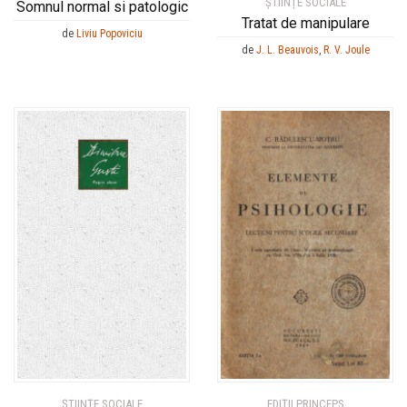
ȘTIINȚE SOCIALE
Somnul normal si patologic
Tratat de manipulare
de
Liviu Popoviciu
de
J. L. Beauvois
,
R. V. Joule
ȘTIINȚE SOCIALE
EDIȚII PRINCEPS