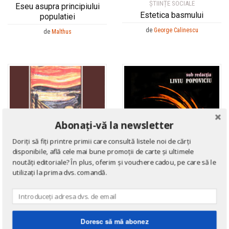
ȘTIINȚE SOCIALE
Eseu asupra principiului
Estetica basmului
populatiei
de
George Calinescu
de
Malthus
Abonați-vă la newsletter
Doriți să fiți printre primii care consultă listele noi de cărți
disponibile, află cele mai bune promoții de carte și ultimele
noutăți editoriale? În plus, oferim și vouchere cadou, pe care să le
utilizați la prima dvs. comandă.
ȘTIINȚE SOCIALE
Doresc să mă abonez
Visul. probleme de
ȘTIINȚE SOCIALE