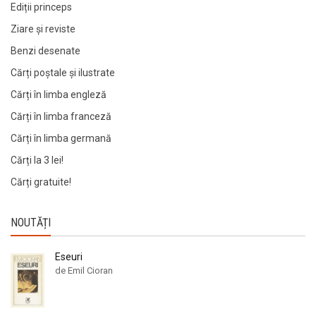
Ediții princeps
Ziare şi reviste
Benzi desenate
Cărți poștale și ilustrate
Cărți în limba engleză
Cărți în limba franceză
Cărți în limba germană
Cărți la 3 lei!
Cărți gratuite!
NOUTĂȚI
Eseuri
de Emil Cioran