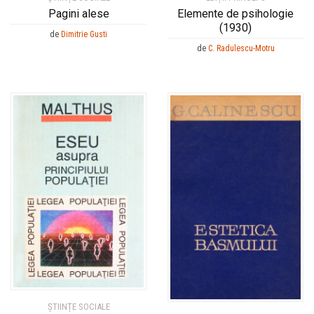
Pagini alese
Elemente de psihologie
(1930)
de
Dimitrie Gusti
de
C. Radulescu-Motru
ȘTIINȚE SOCIALE