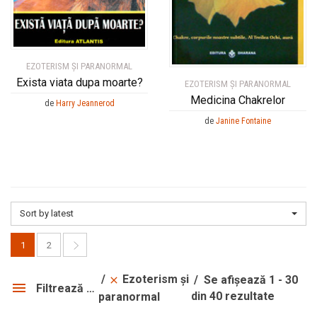
EZOTERISM ȘI PARANORMAL
Exista viata dupa moarte?
EZOTERISM ȘI PARANORMAL
Medicina Chakrelor
de
Harry Jeannerod
de
Janine Fontaine
Sort by latest
1
2
Ezoterism și
Se afișează 1 - 30
Filtrează produsele
din 40 rezultate
paranormal