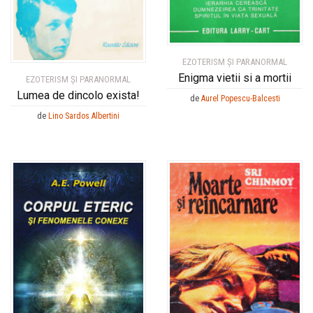
EZOTERISM ȘI PARANORMAL
Enigma vietii si a mortii
EZOTERISM ȘI PARANORMAL
Lumea de dincolo exista!
de
Aurel Popescu-Balcesti
de
Lino Sardos Albertini