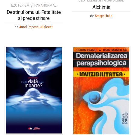
EZOTERISM ȘI PARANORMAL
EZOTERISM ȘI PARANORMAL
Alchimia
Destinul omului. Fatalitate
de
Serge Hutin
si predestinare
de
Aurel Popescu-Balcesti