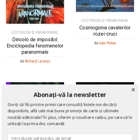
EZOTERISM ȘI PARANORMAL
Cosmogonia cavalerilor
EZOTERISM ȘI PARANORMAL
rozei-cruci
Dincolo de imposibil.
de
Ioan Pintea
Enciclopedia fenomenelor
paranormale
de
Richard Lazarus
Abonați-vă la newsletter
Doriți să fiți printre primii care consultă listele noi de cărți
disponibile, află cele mai bune promoții de carte și ultimele
noutăți editoriale? În plus, oferim și vouchere cadou, pe care să le
utilizați la prima dvs. comandă.