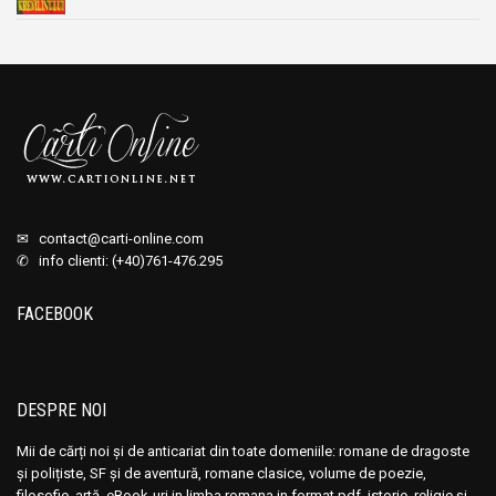
✉
contact@carti-online.com
✆ info clienti: (+40)761-476.295
FACEBOOK
DESPRE NOI
Mii de cărți noi și de anticariat din toate domeniile: romane de dragoste
și polițiste, SF și de aventură, romane clasice, volume de poezie,
filosofie, artă, eBook-uri in limba romana in format pdf, istorie, religie și