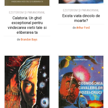
EZOTERISM ȘI PARANORMAL
EZOTERISM ȘI PARANORMAL
Exista viata dincolo de
Calatoria. Un ghid
moarte?
exceptional pentru
vindecarea vietii tale si
de
Arthur Ford
eliberarea ta
de
Brandon Bays