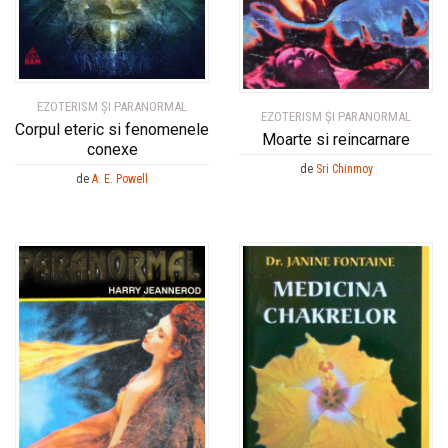
EZOTERISM ȘI PARANORMAL
EZOTERISM ȘI PARANORMAL
Corpul eteric si fenomenele
Moarte si reincarnare
conexe
de
Sri Chinmoy
de
A. E. Powell