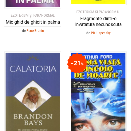
EZOTERISM ȘI PARANORMAL
EZOTERISM ȘI PARANORMAL
Fragmente dintr-o
Mic ghid de ghicit in palma
invatatura necunoscuta
de
Rene Brunin
de
P.D. Uspensky
21
%