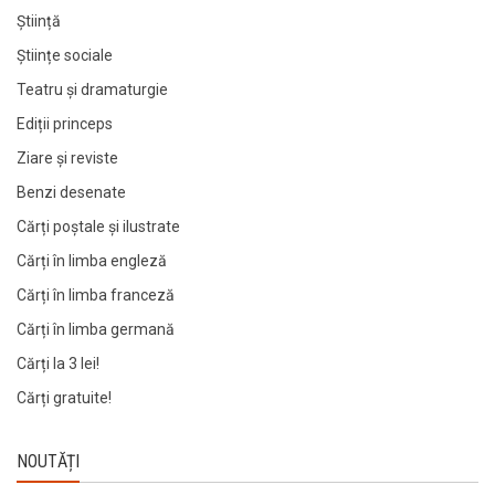
Știință
Științe sociale
Teatru și dramaturgie
Ediții princeps
Ziare şi reviste
Benzi desenate
Cărți poștale și ilustrate
Cărți în limba engleză
Cărți în limba franceză
Cărți în limba germană
Cărți la 3 lei!
Cărți gratuite!
NOUTĂȚI