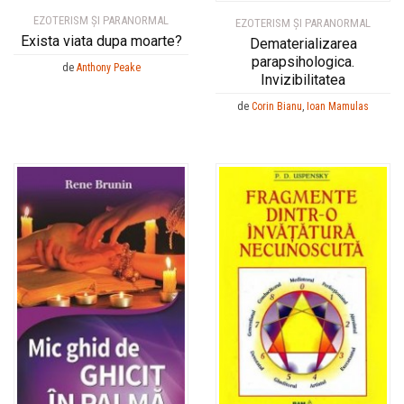
EZOTERISM ȘI PARANORMAL
EZOTERISM ȘI PARANORMAL
Exista viata dupa moarte?
Dematerializarea
parapsihologica.
de
Anthony Peake
Invizibilitatea
de
Corin Bianu
,
Ioan Mamulas