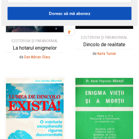
Doresc să mă abonez
EZOTERISM ȘI PARANORMAL
EZOTERISM ȘI PARANORMAL
Dincolo de realitate
La hotarul enigmelor
de
Karla Turner
de
Dan Adrian Olaru