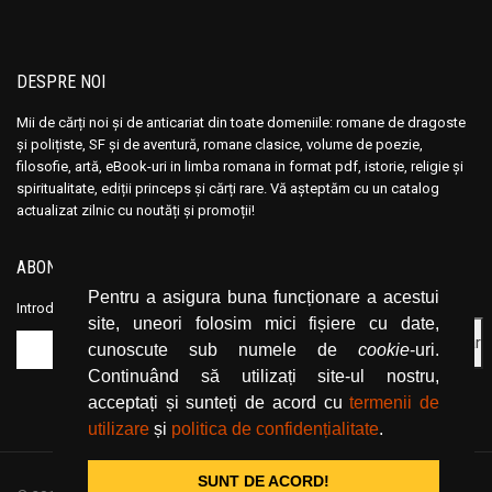
Ana Maria Marin
Ana Maria Marin
Anais Nin
Anais Nin
Anatole France
Anatole France
DESPRE NOI
Anatoli Ribakov
Anatoli Ribakov
Mii de cărți noi și de anticariat din toate domeniile: romane de dragoste
Anatolie Panis
Anatolie Panis
și polițiste, SF și de aventură, romane clasice, volume de poezie,
Anca Dan
Anca Dan
filosofie, artă, eBook-uri in limba romana in format pdf, istorie, religie și
spiritualitate, ediții princeps și cărți rare. Vă așteptăm cu un catalog
Andocide
Andocide
actualizat zilnic cu noutăți și promoții!
Andre Bejin
Andre Bejin
Andre Castelot
Andre Castelot
ABONEAZĂ-TE LA NEWSLETTER
Andre Clot
Andre Clot
Pentru a asigura buna funcționare a acestui
Introduceți adresa dvs. de email și dați click pe butonul de abonare.
site, uneori folosim mici fișiere cu date,
Andre Felibien
Andre Felibien
cunoscute sub numele de
cookie
-uri.
Andre Leroi-Gourhan
Andre Leroi-Gourhan
Continuând să utilizați site-ul nostru,
Andre Malraux
Andre Malraux
acceptați și sunteți de acord cu
termenii de
Andre Maurois
Andre Maurois
utilizare
și
politica de confidențialitate
.
Andre Miquel
Andre Miquel
SUNT DE ACORD!
Andre Theuriet
Andre Theuriet