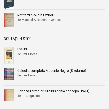
Aleksandr Beleaev
Aleksandr Beleaev
Alessandro Parronchi
Alessandro Parronchi
Notite zilnice din razboiu
Alex Mihai Stoenescu
Alex Mihai Stoenescu
de Maresal Alexandru Averescu
Alexandr Soljenitin
Alexandr Soljenitin
Alexandra Jones
Alexandra Jones
NOUTĂȚI ÎN STOC
Alexandra Mosneaga
Alexandra Mosneaga
Alexandra Ripley
Alexandra Ripley
Eseuri
Alexandre Dumas
Alexandre Dumas
de Emil Cioran
Alexandre Dumas fiul
Alexandre Dumas fiul
Alexandre Koyre
Alexandre Koyre
Colectia completa Fracurile Negre (8 volume)
Alexandrian
Alexandrian
de Paul Feval
Alexandru Balaci
Alexandru Balaci
Alexandru Busuioceanu
Alexandru Busuioceanu
Geneza formelor culturii (editia princeps, 1934)
Alexandru Dobos
Alexandru Dobos
de P.P. Negulescu
Alexandru Elian
Alexandru Elian