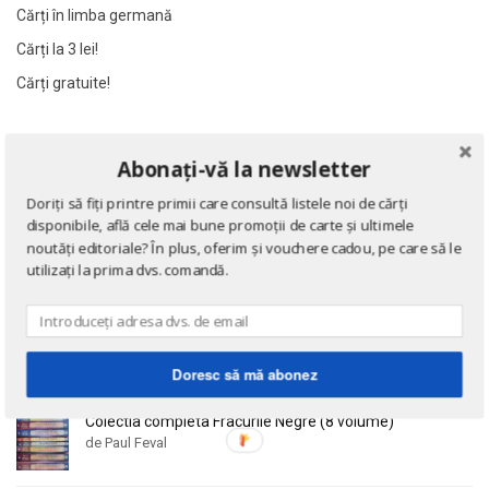
Al James
Al James
Cărți în limba germană
Al. Alexianu
Al. Alexianu
Cărți la 3 lei!
Al. Caprariu
Al. Caprariu
Cărți gratuite!
Al. Dumitrescu
Al. Dumitrescu
Al. Philippide
Al. Philippide
NOUTĂȚI
Abonați-vă la newsletter
Al. Piru
Al. Piru
Eseuri
Doriți să fiți printre primii care consultă listele noi de cărți
Alain Besancon
Alain Besancon
de Emil Cioran
disponibile, află cele mai bune promoții de carte și ultimele
Alain Bombard
Alain Bombard
noutăți editoriale? În plus, oferim și vouchere cadou, pe care să le
Alain Danielou
Alain Danielou
utilizați la prima dvs. comandă.
Alain Lallemand
Alain Lallemand
Doctrina sau Cele patru carti clasice ale Chinei
Alain Lesage
Alain Lesage
de Confucius
Alain Manevy
Alain Manevy
Doresc să mă abonez
Alan Bullock
Alan Bullock
Colectia completa Fracurile Negre (8 volume)
Alan Butler
Alan Butler
de Paul Feval
Alan Dean Foster
Alan Dean Foster