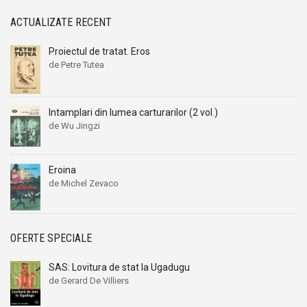
Alexandru I. Gonta
Alexandru I. Gonta
ACTUALIZATE RECENT
Alexandru Kiritescu
Alexandru Kiritescu
Alexandru Madgearu
Alexandru Madgearu
Proiectul de tratat. Eros
Alexandru Mitru
Alexandru Mitru
de Petre Tutea
Alexandru Tanase
Alexandru Tanase
Alexandru Vianu
Alexandru Vianu
Intamplari din lumea carturarilor (2 vol.)
Alexandru Vlahuta
Alexandru Vlahuta
de Wu Jingzi
Alexandru Vulpe
Alexandru Vulpe
Alexei Tolstoi
Alexei Tolstoi
Eroina
Alfred de Musset
Alfred de Musset
de Michel Zevaco
Alfred Harlaoanu
Alfred Harlaoanu
Alice Hoffman
Alice Hoffman
OFERTE SPECIALE
Alice Năstase
Alice Năstase
Alison Tyler
Alison Tyler
SAS: Lovitura de stat la Ugadugu
Alison York
Alison York
de Gerard De Villiers
Alistair Maclean
Alistair Maclean