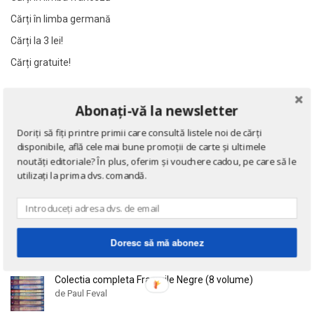
Al James
Al James
Cărți în limba germană
Al. Alexianu
Al. Alexianu
Cărți la 3 lei!
Al. Caprariu
Al. Caprariu
Cărți gratuite!
Al. Dumitrescu
Al. Dumitrescu
Al. Philippide
Al. Philippide
NOUTĂȚI
Abonați-vă la newsletter
Al. Piru
Al. Piru
Alain Besancon
Alain Besancon
Doriți să fiți printre primii care consultă listele noi de cărți
Eseuri
disponibile, află cele mai bune promoții de carte și ultimele
de Emil Cioran
Alain Bombard
Alain Bombard
noutăți editoriale? În plus, oferim și vouchere cadou, pe care să le
Alain Danielou
Alain Danielou
utilizați la prima dvs. comandă.
Alain Lallemand
Alain Lallemand
Doctrina sau Cele patru carti clasice ale Chinei
Alain Lesage
Alain Lesage
de Confucius
Alain Manevy
Alain Manevy
Doresc să mă abonez
Alan Bullock
Alan Bullock
Alan Butler
Alan Butler
Colectia completa Fracurile Negre (8 volume)
de Paul Feval
Alan Dean Foster
Alan Dean Foster