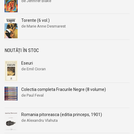
de Jennifer Blake
Aleksandr Beleaev
Aleksandr Beleaev
Alessandro Parronchi
Alessandro Parronchi
Torente (6 vol.)
Alex Mihai Stoenescu
Alex Mihai Stoenescu
de Marie Anne Desmarest
Alexandr Soljenitin
Alexandr Soljenitin
Alexandra Jones
Alexandra Jones
Alexandra Mosneaga
Alexandra Mosneaga
NOUTĂȚI ÎN STOC
Alexandra Ripley
Alexandra Ripley
Eseuri
Alexandre Dumas
Alexandre Dumas
de Emil Cioran
Alexandre Dumas fiul
Alexandre Dumas fiul
Alexandre Koyre
Alexandre Koyre
Colectia completa Fracurile Negre (8 volume)
Alexandrian
Alexandrian
de Paul Feval
Alexandru Balaci
Alexandru Balaci
Alexandru Busuioceanu
Alexandru Busuioceanu
Romania pitoreasca (editia princeps, 1901)
Alexandru Dobos
Alexandru Dobos
de Alexandru Vlahuta
Alexandru Elian
Alexandru Elian