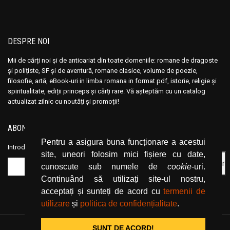
Ana Maria Marin
Ana Maria Marin
Anais Nin
Anais Nin
Anatole France
Anatole France
DESPRE NOI
Anatoli Ribakov
Anatoli Ribakov
Mii de cărți noi și de anticariat din toate domeniile: romane de dragoste
Anatolie Panis
Anatolie Panis
și polițiste, SF și de aventură, romane clasice, volume de poezie,
Anca Dan
Anca Dan
filosofie, artă, eBook-uri in limba romana in format pdf, istorie, religie și
spiritualitate, ediții princeps și cărți rare. Vă așteptăm cu un catalog
Andocide
Andocide
actualizat zilnic cu noutăți și promoții!
Andre Bejin
Andre Bejin
Andre Castelot
Andre Castelot
ABONEAZĂ-TE LA NEWSLETTER
Andre Clot
Andre Clot
Pentru a asigura buna funcționare a acestui
Introduceți adresa dvs. de email și dați click pe butonul de abonare.
Andre Felibien
Andre Felibien
site, uneori folosim mici fișiere cu date,
cunoscute sub numele de
cookie
-uri.
Andre Leroi-Gourhan
Andre Leroi-Gourhan
Continuând să utilizați site-ul nostru,
Andre Malraux
Andre Malraux
acceptați și sunteți de acord cu
termenii de
Andre Maurois
Andre Maurois
utilizare
și
politica de confidențialitate
.
Andre Miquel
Andre Miquel
Andre Theuriet
Andre Theuriet
SUNT DE ACORD!