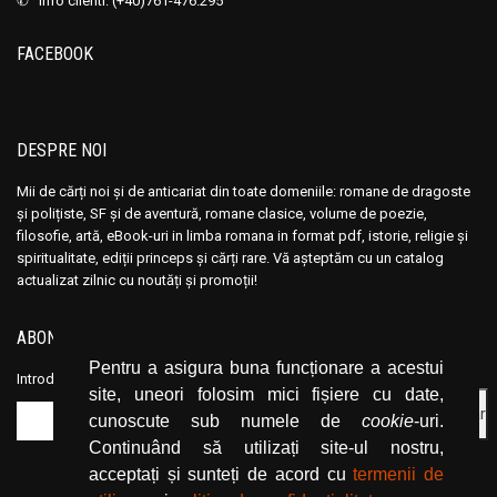
✆ info clienti: (+40)761-476.295
Andre Vauchez
Andre Vauchez
FACEBOOK
Andrea Calogero Camilleri
Andrea Calogero Camilleri
Andrea Young
Andrea Young
Andreas Von Retyi
Andreas Von Retyi
DESPRE NOI
Andrei Baleanu
Andrei Baleanu
Andrei Bantas
Andrei Bantas
Mii de cărți noi și de anticariat din toate domeniile: romane de dragoste
și polițiste, SF și de aventură, romane clasice, volume de poezie,
Andrei Ciobanu
Andrei Ciobanu
filosofie, artă, eBook-uri in limba romana in format pdf, istorie, religie și
Andrei Oisteanu
Andrei Oisteanu
spiritualitate, ediții princeps și cărți rare. Vă așteptăm cu un catalog
actualizat zilnic cu noutăți și promoții!
Andrei Pintilie
Andrei Pintilie
Andrei Plesu
Andrei Plesu
ABONEAZĂ-TE LA NEWSLETTER
Andrew Crumey
Andrew Crumey
Pentru a asigura buna funcționare a acestui
Andrew Lloyd
Andrew Lloyd
Introduceți adresa dvs. de email și dați click pe butonul de abonare.
site, uneori folosim mici fișiere cu date,
Andrew Newberg
Andrew Newberg
cunoscute sub numele de
cookie
-uri.
Andrew Stacy
Andrew Stacy
Continuând să utilizați site-ul nostru,
acceptați și sunteți de acord cu
termenii de
Angelica Montemaggiore
Angelica Montemaggiore