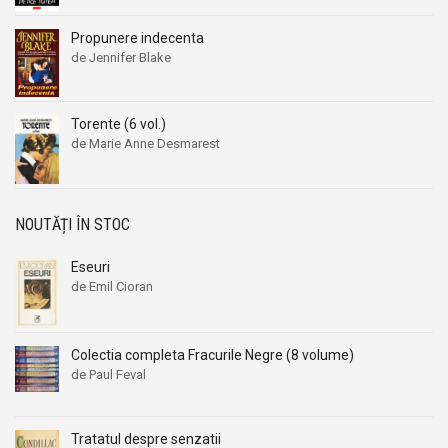
Alexandru I. Gonta
Alexandru I. Gonta
Alexandru Kiritescu
Alexandru Kiritescu
Propunere indecenta
de Jennifer Blake
Alexandru Madgearu
Alexandru Madgearu
Alexandru Mitru
Alexandru Mitru
Alexandru Tanase
Alexandru Tanase
Torente (6 vol.)
de Marie Anne Desmarest
Alexandru Vianu
Alexandru Vianu
Alexandru Vlahuta
Alexandru Vlahuta
Alexandru Vulpe
Alexandru Vulpe
NOUTĂȚI ÎN STOC
Alexei Tolstoi
Alexei Tolstoi
Alfred de Musset
Alfred de Musset
Eseuri
de Emil Cioran
Alfred Harlaoanu
Alfred Harlaoanu
Alice Hoffman
Alice Hoffman
Alice Năstase
Alice Năstase
Colectia completa Fracurile Negre (8 volume)
de Paul Feval
Alison Tyler
Alison Tyler
Alison York
Alison York
Alistair Maclean
Alistair Maclean
Tratatul despre senzatii