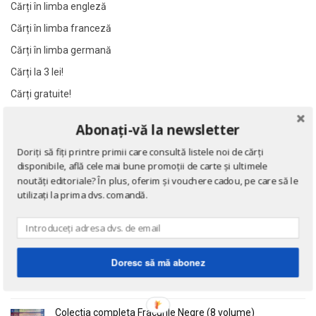
Cărți în limba engleză
Al James
Al James
Cărți în limba franceză
Al. Alexianu
Al. Alexianu
Cărți în limba germană
Al. Caprariu
Al. Caprariu
Al. Dumitrescu
Al. Dumitrescu
Cărți la 3 lei!
Al. Philippide
Al. Philippide
Cărți gratuite!
Al. Piru
Al. Piru
Abonați-vă la newsletter
Alain Besancon
Alain Besancon
NOUTĂȚI
Doriți să fiți printre primii care consultă listele noi de cărți
Alain Bombard
Alain Bombard
disponibile, află cele mai bune promoții de carte și ultimele
Eseuri
Alain Danielou
Alain Danielou
noutăți editoriale? În plus, oferim și vouchere cadou, pe care să le
de Emil Cioran
Alain Lallemand
Alain Lallemand
utilizați la prima dvs. comandă.
Alain Lesage
Alain Lesage
Alain Manevy
Alain Manevy
Doctrina sau Cele patru carti clasice ale Chinei
Alan Bullock
Alan Bullock
de Confucius
Doresc să mă abonez
Alan Butler
Alan Butler
Alan Dean Foster
Alan Dean Foster
Colectia completa Fracurile Negre (8 volume)