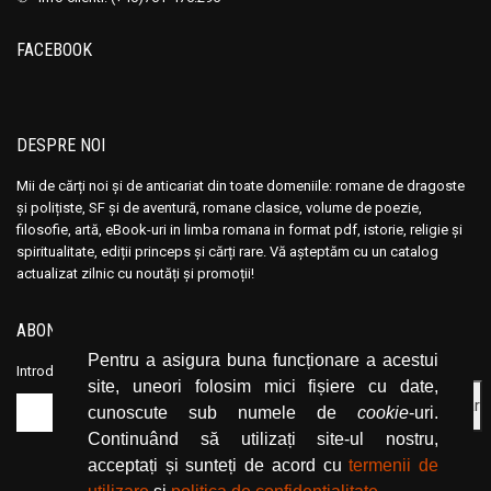
Ana Maria Marin
Ana Maria Marin
Anais Nin
Anais Nin
FACEBOOK
Anatole France
Anatole France
Anatoli Ribakov
Anatoli Ribakov
Anatolie Panis
Anatolie Panis
DESPRE NOI
Anca Dan
Anca Dan
Mii de cărți noi și de anticariat din toate domeniile: romane de dragoste
Andocide
Andocide
și polițiste, SF și de aventură, romane clasice, volume de poezie,
Andre Bejin
Andre Bejin
filosofie, artă, eBook-uri in limba romana in format pdf, istorie, religie și
spiritualitate, ediții princeps și cărți rare. Vă așteptăm cu un catalog
Andre Castelot
Andre Castelot
actualizat zilnic cu noutăți și promoții!
Andre Clot
Andre Clot
Andre Felibien
Andre Felibien
ABONEAZĂ-TE LA NEWSLETTER
Andre Leroi-Gourhan
Andre Leroi-Gourhan
Pentru a asigura buna funcționare a acestui
Introduceți adresa dvs. de email și dați click pe butonul de abonare.
site, uneori folosim mici fișiere cu date,
Andre Malraux
Andre Malraux
cunoscute sub numele de
cookie
-uri.
Andre Maurois
Andre Maurois
Continuând să utilizați site-ul nostru,
Andre Miquel
Andre Miquel
acceptați și sunteți de acord cu
termenii de
Andre Theuriet
Andre Theuriet