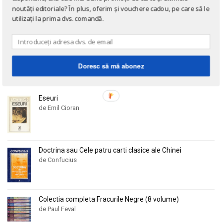
Alan Montefiore
Alan Montefiore
noutăți editoriale? În plus, oferim și vouchere cadou, pe care să le
Alan Watts
Alan Watts
Cărți în limba germană
utilizați la prima dvs. comandă.
Albert Bayet
Albert Bayet
Cărți la 3 lei!
Albert Camus
Albert Camus
Cărți gratuite!
Albert Horace
Albert Horace
Doresc să mă abonez
Albert Ogien
Albert Ogien
NOUTĂȚI
Albert Speer
Albert Speer
Eseuri
Alberto Bevilacqua
Alberto Bevilacqua
de Emil Cioran
Alberto Martini
Alberto Martini
Alberto Moravia
Alberto Moravia
Album de arta
Album de arta
Doctrina sau Cele patru carti clasice ale Chinei
Alcifron
Alcifron
de Confucius
Aldous Huxley
Aldous Huxley
Alecu Russo
Alecu Russo
Colectia completa Fracurile Negre (8 volume)
Aleksa Celebonovic
Aleksa Celebonovic
de Paul Feval
Aleksander Wojciechowscki
Aleksander Wojciechowscki