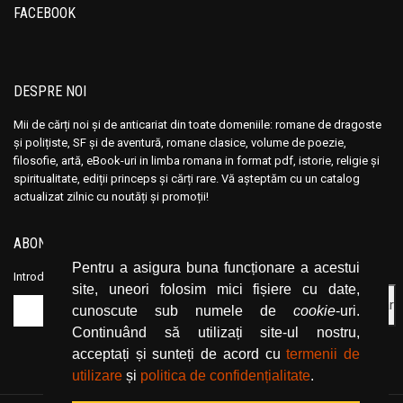
FACEBOOK
Andre Vauchez
Andre Vauchez
Andrea Calogero Camilleri
Andrea Calogero Camilleri
Andrea Young
Andrea Young
DESPRE NOI
Andreas Von Retyi
Andreas Von Retyi
Andrei Baleanu
Andrei Baleanu
Mii de cărți noi și de anticariat din toate domeniile: romane de dragoste
și polițiste, SF și de aventură, romane clasice, volume de poezie,
Andrei Bantas
Andrei Bantas
filosofie, artă, eBook-uri in limba romana in format pdf, istorie, religie și
Andrei Ciobanu
Andrei Ciobanu
spiritualitate, ediții princeps și cărți rare. Vă așteptăm cu un catalog
actualizat zilnic cu noutăți și promoții!
Andrei Oisteanu
Andrei Oisteanu
Andrei Pintilie
Andrei Pintilie
ABONEAZĂ-TE LA NEWSLETTER
Andrei Plesu
Andrei Plesu
Pentru a asigura buna funcționare a acestui
Introduceți adresa dvs. de email și dați click pe butonul de abonare.
Andrew Crumey
Andrew Crumey
site, uneori folosim mici fișiere cu date,
Andrew Lloyd
Andrew Lloyd
cunoscute sub numele de
cookie
-uri.
Continuând să utilizați site-ul nostru,
Andrew Newberg
Andrew Newberg
acceptați și sunteți de acord cu
termenii de
Andrew Stacy
Andrew Stacy
utilizare
și
politica de confidențialitate
.
Angelica Montemaggiore
Angelica Montemaggiore