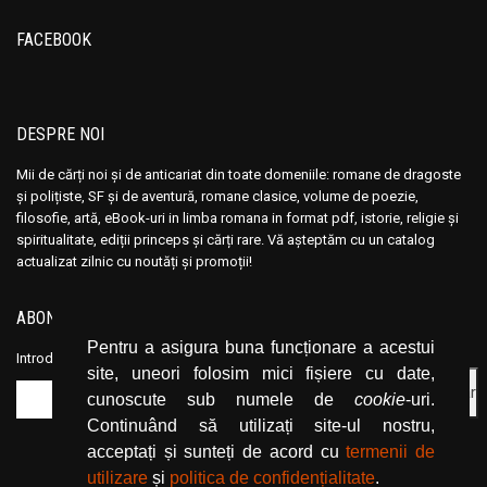
Ana Maria Marin
Ana Maria Marin
FACEBOOK
Anais Nin
Anais Nin
Anatole France
Anatole France
Anatoli Ribakov
Anatoli Ribakov
DESPRE NOI
Anatolie Panis
Anatolie Panis
Anca Dan
Anca Dan
Mii de cărți noi și de anticariat din toate domeniile: romane de dragoste
Andocide
Andocide
și polițiste, SF și de aventură, romane clasice, volume de poezie,
filosofie, artă, eBook-uri in limba romana in format pdf, istorie, religie și
Andre Bejin
Andre Bejin
spiritualitate, ediții princeps și cărți rare. Vă așteptăm cu un catalog
Andre Castelot
Andre Castelot
actualizat zilnic cu noutăți și promoții!
Andre Clot
Andre Clot
ABONEAZĂ-TE LA NEWSLETTER
Andre Felibien
Andre Felibien
Pentru a asigura buna funcționare a acestui
Andre Leroi-Gourhan
Andre Leroi-Gourhan
Introduceți adresa dvs. de email și dați click pe butonul de abonare.
site, uneori folosim mici fișiere cu date,
Andre Malraux
Andre Malraux
cunoscute sub numele de
cookie
-uri.
Andre Maurois
Andre Maurois
Continuând să utilizați site-ul nostru,
Andre Miquel
Andre Miquel
acceptați și sunteți de acord cu
termenii de
utilizare
și
politica de confidențialitate
.
Andre Theuriet
Andre Theuriet