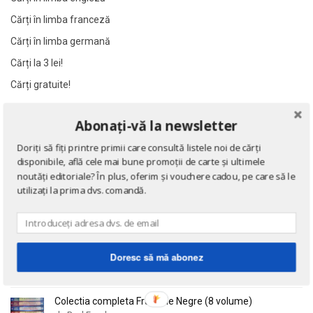
Al James
Al James
Cărți în limba franceză
Al. Alexianu
Al. Alexianu
Cărți în limba germană
Al. Caprariu
Al. Caprariu
Cărți la 3 lei!
Al. Dumitrescu
Al. Dumitrescu
Cărți gratuite!
Al. Philippide
Al. Philippide
Al. Piru
Al. Piru
Abonați-vă la newsletter
NOUTĂȚI
Alain Besancon
Alain Besancon
Doriți să fiți printre primii care consultă listele noi de cărți
Alain Bombard
Alain Bombard
Eseuri
disponibile, află cele mai bune promoții de carte și ultimele
Alain Danielou
Alain Danielou
de Emil Cioran
noutăți editoriale? În plus, oferim și vouchere cadou, pe care să le
utilizați la prima dvs. comandă.
Alain Lallemand
Alain Lallemand
Alain Lesage
Alain Lesage
Doctrina sau Cele patru carti clasice ale Chinei
Alain Manevy
Alain Manevy
de Confucius
Alan Bullock
Alan Bullock
Doresc să mă abonez
Alan Butler
Alan Butler
Alan Dean Foster
Alan Dean Foster
Colectia completa Fracurile Negre (8 volume)