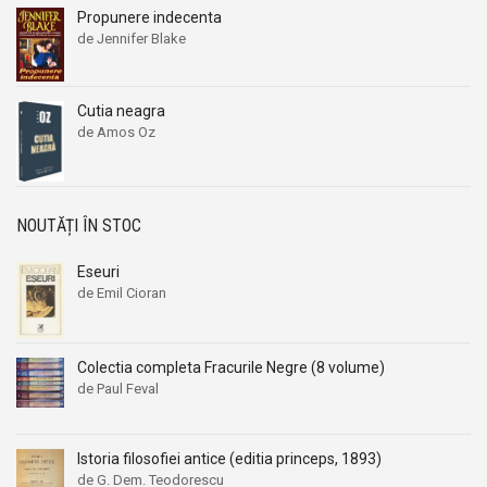
Propunere indecenta
Aleksandr Beleaev
Aleksandr Beleaev
de Jennifer Blake
Alessandro Parronchi
Alessandro Parronchi
Alex Mihai Stoenescu
Alex Mihai Stoenescu
Cutia neagra
Alexandr Soljenitin
Alexandr Soljenitin
de Amos Oz
Alexandra Jones
Alexandra Jones
Alexandra Mosneaga
Alexandra Mosneaga
Alexandra Ripley
Alexandra Ripley
NOUTĂȚI ÎN STOC
Alexandre Dumas
Alexandre Dumas
Alexandre Dumas fiul
Alexandre Dumas fiul
Eseuri
de Emil Cioran
Alexandre Koyre
Alexandre Koyre
Alexandrian
Alexandrian
Alexandru Balaci
Alexandru Balaci
Colectia completa Fracurile Negre (8 volume)
de Paul Feval
Alexandru Busuioceanu
Alexandru Busuioceanu
Alexandru Dobos
Alexandru Dobos
Istoria filosofiei antice (editia princeps, 1893)
Alexandru Elian
Alexandru Elian
de G. Dem. Teodorescu