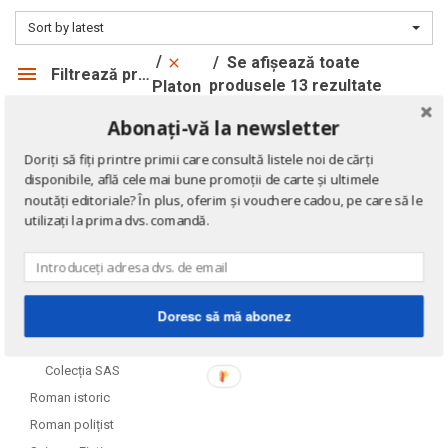
Alexandru I. Gonta
Alexandru I. Gonta
Sort by latest
Alexandru Kiritescu
Alexandru Kiritescu
Se afișează toate
Alexandru Madgearu
Alexandru Madgearu
Filtrează produsele
produsele 13 rezultate
Platon
Alexandru Mitru
Alexandru Mitru
Alexandru Tanase
Alexandru Tanase
Abonați-vă la newsletter
DOMENII
Alexandru Vianu
Alexandru Vianu
Doriți să fiți printre primii care consultă listele noi de cărți
Alexandru Vlahuta
Alexandru Vlahuta
disponibile, află cele mai bune promoții de carte și ultimele
Literatură
noutăți editoriale? În plus, oferim și vouchere cadou, pe care să le
Alexandru Vulpe
Alexandru Vulpe
Romane de dragoste
utilizați la prima dvs. comandă.
Alexei Tolstoi
Alexei Tolstoi
Autori români
Aventură
Alfred de Musset
Alfred de Musset
Colecția Cotidianul
Alfred Harlaoanu
Alfred Harlaoanu
Doresc să mă abonez
Colecția Jules Verne
Alice Hoffman
Alice Hoffman
Comando
Alice Năstase
Alice Năstase
Colecția SAS
Alison Tyler
Alison Tyler
Roman istoric
Alison York
Alison York
Roman polițist
Alistair Maclean
Alistair Maclean