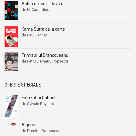
Actori de ieri si de azi
Anton Pann
Anton Pann
de N. Carandino
Anton Tanasescu
Anton Tanasescu
Antoni Casas Ros
Antoni Casas Ros
Kama Sutra ca la carte
Antonia Fraser
Antonia Fraser
de Paul Jenner
Antonina Vallentin
Antonina Vallentin
Antonio Las Heras
Antonio Las Heras
Trimisul lui Brancoveanu
Apostol D. Culea
Apostol D. Culea
de Petru Demetru Popescu
Apostol Gurau
Apostol Gurau
Appian
Appian
April Daniels
April Daniels
OFERTE SPECIALE
Aragon
Aragon
Extazul lui Gabriel
arh. Camil Roguski
arh. Camil Roguski
de Sylvain Reynard
Aristofan
Aristofan
Aristotel
Aristotel
Algeria
Ariton Vraciu
Ariton Vraciu
de Dumitru Romaşcanu
Arkadi Gaidar
Arkadi Gaidar