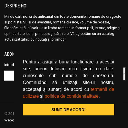
Arthur Osborne
Arthur Osborne
DESPRE NOI
Arthur Rimbaud
Arthur Rimbaud
Mii de cărți noi și de anticariat din toate domeniile: romane de dragoste
Arthur Schopenhauer
Arthur Schopenhauer
și polițiste, SF și de aventură, romane clasice, volume de poezie,
filosofie, artă, eBook-uri in limba romana in format pdf, istorie, religie și
Arthur Weigall
Arthur Weigall
spiritualitate, ediții princeps și cărți rare. Vă așteptăm cu un catalog
Artur Balder
Artur Balder
actualizat zilnic cu noutăți și promoții!
Artur Lundkvist
Artur Lundkvist
ABONEAZĂ-TE LA NEWSLETTER
Arturo Uslar Pietri
Arturo Uslar Pietri
Pentru a asigura buna funcționare a acestui
Aryana Havah
Aryana Havah
Introduceți adresa dvs. de email și dați click pe butonul de abonare.
site, uneori folosim mici fișiere cu date,
Asa Larsson
Asa Larsson
cunoscute sub numele de
cookie
-uri.
Asfa-Wossen Asserate
Asfa-Wossen Asserate
Continuând să utilizați site-ul nostru,
Athena Spear
Athena Spear
acceptați și sunteți de acord cu
termenii de
Audra Barton
Audra Barton
utilizare
și
politica de confidențialitate
.
August Basile
August Basile
SUNT DE ACORD!
Auguste Bailly
Auguste Bailly
© 2019
CartiOnline.net
/ powered by espresso / designed by
Webgraphic
Auguste Rodin
Auguste Rodin