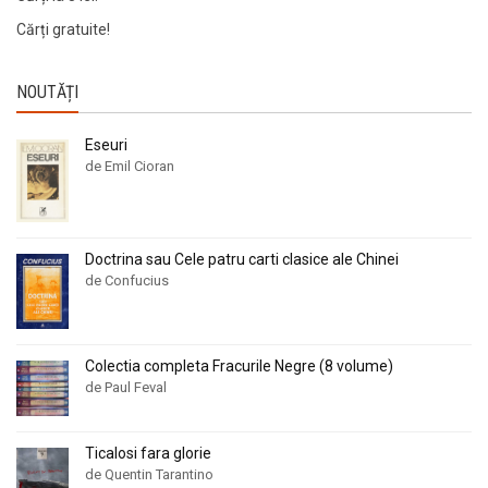
Andre Vauchez
Andre Vauchez
Cărți gratuite!
Andrea Calogero Camilleri
Andrea Calogero Camilleri
Andrea Young
Andrea Young
NOUTĂȚI
Andreas Von Retyi
Andreas Von Retyi
Eseuri
Andrei Baleanu
Andrei Baleanu
de Emil Cioran
Andrei Bantas
Andrei Bantas
Andrei Ciobanu
Andrei Ciobanu
Andrei Oisteanu
Andrei Oisteanu
Doctrina sau Cele patru carti clasice ale Chinei
Andrei Pintilie
Andrei Pintilie
de Confucius
Andrei Plesu
Andrei Plesu
Andrew Crumey
Andrew Crumey
Colectia completa Fracurile Negre (8 volume)
Andrew Lloyd
Andrew Lloyd
de Paul Feval
Andrew Newberg
Andrew Newberg
Andrew Stacy
Andrew Stacy
Ticalosi fara glorie
Angelica Montemaggiore
Angelica Montemaggiore
de Quentin Tarantino