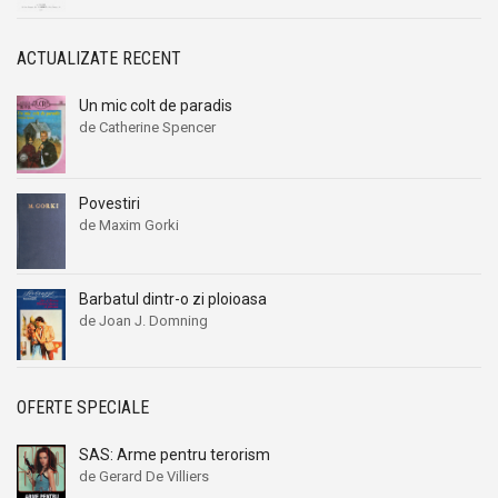
Alexandru I. Gonta
Alexandru I. Gonta
Alexandru Kiritescu
Alexandru Kiritescu
ACTUALIZATE RECENT
Alexandru Madgearu
Alexandru Madgearu
Alexandru Mitru
Alexandru Mitru
Un mic colt de paradis
de Catherine Spencer
Alexandru Tanase
Alexandru Tanase
Alexandru Vianu
Alexandru Vianu
Alexandru Vlahuta
Alexandru Vlahuta
Povestiri
de Maxim Gorki
Alexandru Vulpe
Alexandru Vulpe
Alexei Tolstoi
Alexei Tolstoi
Alfred de Musset
Alfred de Musset
Barbatul dintr-o zi ploioasa
de Joan J. Domning
Alfred Harlaoanu
Alfred Harlaoanu
Alice Hoffman
Alice Hoffman
Alice Năstase
Alice Năstase
OFERTE SPECIALE
Alison Tyler
Alison Tyler
SAS: Arme pentru terorism
Alison York
Alison York
de Gerard De Villiers
Alistair Maclean
Alistair Maclean