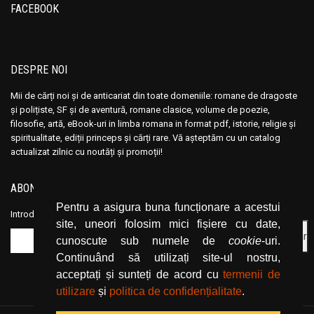
Ana Maria Marin
Ana Maria Marin
FACEBOOK
Anais Nin
Anais Nin
Anatole France
Anatole France
Anatoli Ribakov
Anatoli Ribakov
DESPRE NOI
Anatolie Panis
Anatolie Panis
Mii de cărți noi și de anticariat din toate domeniile: romane de dragoste
Anca Dan
Anca Dan
și polițiste, SF și de aventură, romane clasice, volume de poezie,
filosofie, artă, eBook-uri in limba romana in format pdf, istorie, religie și
Andocide
Andocide
spiritualitate, ediții princeps și cărți rare. Vă așteptăm cu un catalog
Andre Bejin
Andre Bejin
actualizat zilnic cu noutăți și promoții!
Andre Castelot
Andre Castelot
ABONEAZĂ-TE LA NEWSLETTER
Andre Clot
Andre Clot
Pentru a asigura buna funcționare a acestui
Andre Felibien
Andre Felibien
Introduceți adresa dvs. de email și dați click pe butonul de abonare.
site, uneori folosim mici fișiere cu date,
Andre Leroi-Gourhan
Andre Leroi-Gourhan
cunoscute sub numele de
cookie
-uri.
Andre Malraux
Andre Malraux
Continuând să utilizați site-ul nostru,
Andre Maurois
Andre Maurois
acceptați și sunteți de acord cu
termenii de
Andre Miquel
Andre Miquel
utilizare
și
politica de confidențialitate
.
Andre Theuriet
Andre Theuriet