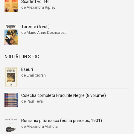
Scarlett vol. I+II
Aleksandr Beleaev
Aleksandr Beleaev
de Alexandra Ripley
Alessandro Parronchi
Alessandro Parronchi
Alex Mihai Stoenescu
Alex Mihai Stoenescu
Torente (6 vol.)
Alexandr Soljenitin
Alexandr Soljenitin
de Marie Anne Desmarest
Alexandra Jones
Alexandra Jones
Alexandra Mosneaga
Alexandra Mosneaga
NOUTĂȚI ÎN STOC
Alexandra Ripley
Alexandra Ripley
Alexandre Dumas
Alexandre Dumas
Eseuri
Alexandre Dumas fiul
Alexandre Dumas fiul
de Emil Cioran
Alexandre Koyre
Alexandre Koyre
Alexandrian
Alexandrian
Colectia completa Fracurile Negre (8 volume)
Alexandru Balaci
Alexandru Balaci
de Paul Feval
Alexandru Busuioceanu
Alexandru Busuioceanu
Alexandru Dobos
Alexandru Dobos
Romania pitoreasca (editia princeps, 1901)
Alexandru Elian
Alexandru Elian
de Alexandru Vlahuta