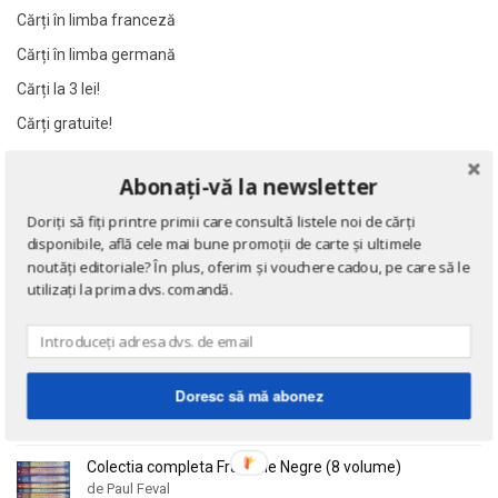
Al James
Al James
Cărți în limba franceză
Al. Alexianu
Al. Alexianu
Cărți în limba germană
Al. Caprariu
Al. Caprariu
Cărți la 3 lei!
Al. Dumitrescu
Al. Dumitrescu
Cărți gratuite!
Al. Philippide
Al. Philippide
Al. Piru
Al. Piru
Abonați-vă la newsletter
NOUTĂȚI
Alain Besancon
Alain Besancon
Doriți să fiți printre primii care consultă listele noi de cărți
Alain Bombard
Alain Bombard
Eseuri
disponibile, află cele mai bune promoții de carte și ultimele
de Emil Cioran
noutăți editoriale? În plus, oferim și vouchere cadou, pe care să le
Alain Danielou
Alain Danielou
utilizați la prima dvs. comandă.
Alain Lallemand
Alain Lallemand
Alain Lesage
Alain Lesage
Doctrina sau Cele patru carti clasice ale Chinei
Alain Manevy
Alain Manevy
de Confucius
Doresc să mă abonez
Alan Bullock
Alan Bullock
Alan Butler
Alan Butler
Alan Dean Foster
Alan Dean Foster
Colectia completa Fracurile Negre (8 volume)
de Paul Feval