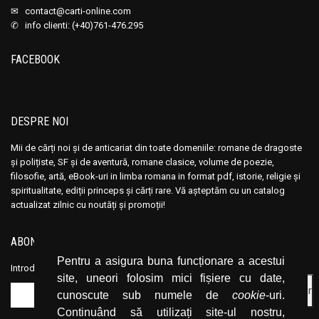
✉
contact@carti-online.com
Andre Vauchez
Andre Vauchez
✆ info clienti: (+40)761-476.295
Andrea Calogero Camilleri
Andrea Calogero Camilleri
Andrea Young
Andrea Young
FACEBOOK
Andreas Von Retyi
Andreas Von Retyi
Andrei Baleanu
Andrei Baleanu
Andrei Bantas
Andrei Bantas
DESPRE NOI
Andrei Ciobanu
Andrei Ciobanu
Mii de cărți noi și de anticariat din toate domeniile: romane de dragoste
Andrei Oisteanu
Andrei Oisteanu
și polițiste, SF și de aventură, romane clasice, volume de poezie,
filosofie, artă, eBook-uri in limba romana in format pdf, istorie, religie și
Andrei Pintilie
Andrei Pintilie
spiritualitate, ediții princeps și cărți rare. Vă așteptăm cu un catalog
Andrei Plesu
Andrei Plesu
actualizat zilnic cu noutăți și promoții!
Andrew Crumey
Andrew Crumey
ABONEAZĂ-TE LA NEWSLETTER
Andrew Lloyd
Andrew Lloyd
Pentru a asigura buna funcționare a acestui
Andrew Newberg
Andrew Newberg
Introduceți adresa dvs. de email și dați click pe butonul de abonare.
site, uneori folosim mici fișiere cu date,
Andrew Stacy
Andrew Stacy
cunoscute sub numele de
cookie
-uri.
Angelica Montemaggiore
Angelica Montemaggiore
Continuând să utilizați site-ul nostru,