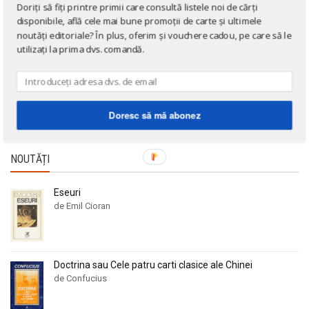
Alan Montefiore
Alan Montefiore
Doriți să fiți printre primii care consultă listele noi de cărți
Cărți poștale și ilustrate
Alan Watts
Alan Watts
disponibile, află cele mai bune promoții de carte și ultimele
Cărți în limba engleză
noutăți editoriale? În plus, oferim și vouchere cadou, pe care să le
Albert Bayet
Albert Bayet
utilizați la prima dvs. comandă.
Cărți în limba franceză
Albert Camus
Albert Camus
Cărți în limba germană
Albert Horace
Albert Horace
Cărți la 3 lei!
Albert Ogien
Albert Ogien
Doresc să mă abonez
Cărți gratuite!
Albert Speer
Albert Speer
Alberto Bevilacqua
Alberto Bevilacqua
NOUTĂȚI
Alberto Martini
Alberto Martini
Alberto Moravia
Alberto Moravia
Eseuri
Album de arta
Album de arta
de Emil Cioran
Alcifron
Alcifron
Aldous Huxley
Aldous Huxley
Alecu Russo
Alecu Russo
Doctrina sau Cele patru carti clasice ale Chinei
de Confucius
Aleksa Celebonovic
Aleksa Celebonovic
Aleksander Wojciechowscki
Aleksander Wojciechowscki