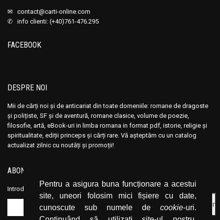
Ana Maria Marin
Ana Maria Marin
✉
contact@carti-online.com
Anais Nin
Anais Nin
✆ info clienti: (+40)761-476.295
Anatole France
Anatole France
FACEBOOK
Anatoli Ribakov
Anatoli Ribakov
Anatolie Panis
Anatolie Panis
Anca Dan
Anca Dan
DESPRE NOI
Andocide
Andocide
Andre Bejin
Andre Bejin
Mii de cărți noi și de anticariat din toate domeniile: romane de dragoste
și polițiste, SF și de aventură, romane clasice, volume de poezie,
Andre Castelot
Andre Castelot
filosofie, artă, eBook-uri in limba romana in format pdf, istorie, religie și
Andre Clot
Andre Clot
spiritualitate, ediții princeps și cărți rare. Vă așteptăm cu un catalog
actualizat zilnic cu noutăți și promoții!
Andre Felibien
Andre Felibien
Andre Leroi-Gourhan
Andre Leroi-Gourhan
ABONEAZĂ-TE LA NEWSLETTER
Andre Malraux
Andre Malraux
Pentru a asigura buna funcționare a acestui
Andre Maurois
Andre Maurois
Introduceți adresa dvs. de email și dați click pe butonul de abonare.
site, uneori folosim mici fișiere cu date,
Andre Miquel
Andre Miquel
cunoscute sub numele de
cookie
-uri.
Andre Theuriet
Andre Theuriet
Continuând să utilizați site-ul nostru,