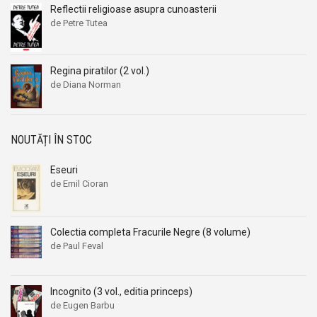
Reflectii religioase asupra cunoasterii
Aleksandr Beleaev
Aleksandr Beleaev
de Petre Tutea
Alessandro Parronchi
Alessandro Parronchi
Alex Mihai Stoenescu
Alex Mihai Stoenescu
Regina piratilor (2 vol.)
Alexandr Soljenitin
Alexandr Soljenitin
de Diana Norman
Alexandra Jones
Alexandra Jones
Alexandra Mosneaga
Alexandra Mosneaga
Alexandra Ripley
Alexandra Ripley
NOUTĂȚI ÎN STOC
Alexandre Dumas
Alexandre Dumas
Eseuri
Alexandre Dumas fiul
Alexandre Dumas fiul
de Emil Cioran
Alexandre Koyre
Alexandre Koyre
Alexandrian
Alexandrian
Colectia completa Fracurile Negre (8 volume)
Alexandru Balaci
Alexandru Balaci
de Paul Feval
Alexandru Busuioceanu
Alexandru Busuioceanu
Alexandru Dobos
Alexandru Dobos
Incognito (3 vol., editia princeps)
Alexandru Elian
Alexandru Elian
de Eugen Barbu