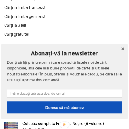
Al James
Al James
Cărți în limba franceză
Al. Alexianu
Al. Alexianu
Cărți în limba germană
Al. Caprariu
Al. Caprariu
Cărți la 3 lei!
Al. Dumitrescu
Al. Dumitrescu
Cărți gratuite!
Al. Philippide
Al. Philippide
Al. Piru
Al. Piru
NOUTĂȚI
Abonați-vă la newsletter
Alain Besancon
Alain Besancon
Doriți să fiți printre primii care consultă listele noi de cărți
Alain Bombard
Alain Bombard
Eseuri
disponibile, află cele mai bune promoții de carte și ultimele
de Emil Cioran
Alain Danielou
Alain Danielou
noutăți editoriale? În plus, oferim și vouchere cadou, pe care să le
Alain Lallemand
Alain Lallemand
utilizați la prima dvs. comandă.
Alain Lesage
Alain Lesage
Doctrina sau Cele patru carti clasice ale Chinei
Alain Manevy
Alain Manevy
de Confucius
Alan Bullock
Alan Bullock
Doresc să mă abonez
Alan Butler
Alan Butler
Alan Dean Foster
Alan Dean Foster
Colectia completa Fracurile Negre (8 volume)