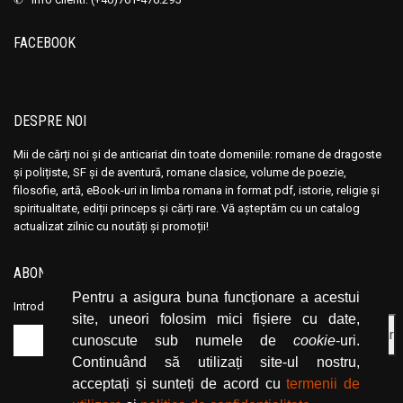
Ana Maria Marin
Ana Maria Marin
Anais Nin
Anais Nin
FACEBOOK
Anatole France
Anatole France
Anatoli Ribakov
Anatoli Ribakov
Anatolie Panis
Anatolie Panis
DESPRE NOI
Anca Dan
Anca Dan
Mii de cărți noi și de anticariat din toate domeniile: romane de dragoste
Andocide
Andocide
și polițiste, SF și de aventură, romane clasice, volume de poezie,
Andre Bejin
Andre Bejin
filosofie, artă, eBook-uri in limba romana in format pdf, istorie, religie și
spiritualitate, ediții princeps și cărți rare. Vă așteptăm cu un catalog
Andre Castelot
Andre Castelot
actualizat zilnic cu noutăți și promoții!
Andre Clot
Andre Clot
Andre Felibien
Andre Felibien
ABONEAZĂ-TE LA NEWSLETTER
Andre Leroi-Gourhan
Andre Leroi-Gourhan
Pentru a asigura buna funcționare a acestui
Introduceți adresa dvs. de email și dați click pe butonul de abonare.
site, uneori folosim mici fișiere cu date,
Andre Malraux
Andre Malraux
cunoscute sub numele de
cookie
-uri.
Andre Maurois
Andre Maurois
Continuând să utilizați site-ul nostru,
Andre Miquel
Andre Miquel
acceptați și sunteți de acord cu
termenii de
Andre Theuriet
Andre Theuriet