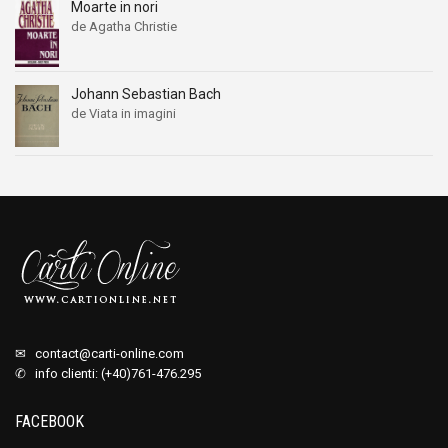
Moarte in nori
de Agatha Christie
Johann Sebastian Bach
de Viata in imagini
✉
contact@carti-online.com
✆ info clienti: (+40)761-476.295
FACEBOOK