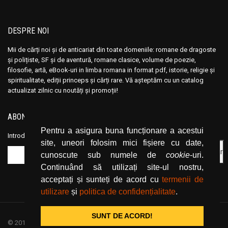
DESPRE NOI
Mii de cărți noi și de anticariat din toate domeniile: romane de dragoste
și polițiste, SF și de aventură, romane clasice, volume de poezie,
filosofie, artă, eBook-uri in limba romana in format pdf, istorie, religie și
spiritualitate, ediții princeps și cărți rare. Vă așteptăm cu un catalog
actualizat zilnic cu noutăți și promoții!
ABONEAZĂ-TE LA NEWSLETTER
Pentru a asigura buna funcționare a acestui
Introduceți adresa dvs. de email și dați click pe butonul de abonare.
site, uneori folosim mici fișiere cu date,
cunoscute sub numele de
cookie
-uri.
Continuând să utilizați site-ul nostru,
acceptați și sunteți de acord cu
termenii de
utilizare
și
politica de confidențialitate
.
SUNT DE ACORD!
© 2019
CartiOnline.net
/ powered by espresso / designed by