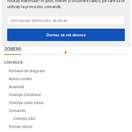
noutăți editoriale? În plus, oferim și vouchere cadou, pe care să le
utilizați la prima dvs. comandă.
Doresc să mă abonez
DOMENII
Literatură
Romane de dragoste
Autori români
Aventură
Colecția Cotidianul
Colecția Jules Verne
Comando
Colecția SAS
Roman istoric