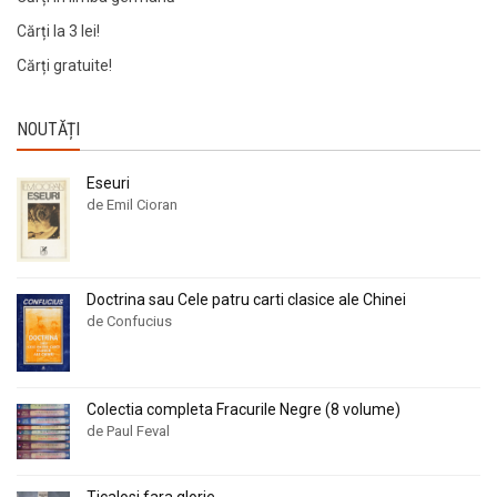
Cărți la 3 lei!
Cărți gratuite!
NOUTĂȚI
Eseuri
de Emil Cioran
Doctrina sau Cele patru carti clasice ale Chinei
de Confucius
Colectia completa Fracurile Negre (8 volume)
de Paul Feval
Ticalosi fara glorie