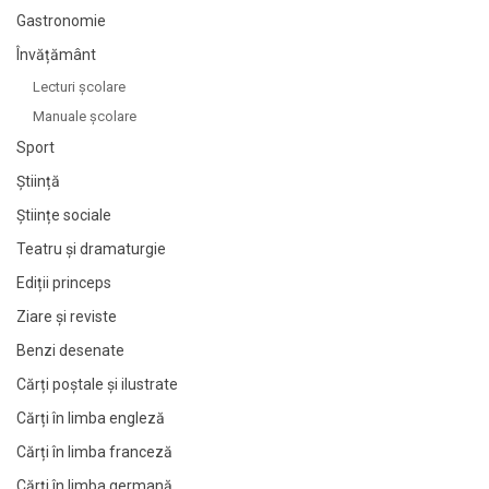
Gastronomie
Învățământ
Lecturi şcolare
Manuale şcolare
Sport
Știință
Științe sociale
Teatru și dramaturgie
Ediții princeps
Ziare şi reviste
Benzi desenate
Cărți poștale și ilustrate
Cărți în limba engleză
Cărți în limba franceză
Cărți în limba germană