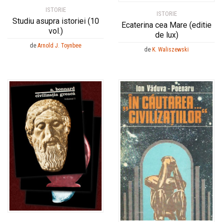
ISTORIE
ISTORIE
Studiu asupra istoriei (10
Ecaterina cea Mare (editie
vol.)
de lux)
de
Arnold J. Toynbee
de
K. Waliszewski