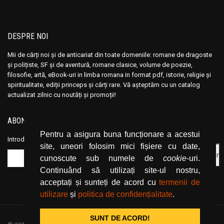
DESPRE NOI
Mii de cărți noi și de anticariat din toate domeniile: romane de dragoste
și polițiste, SF și de aventură, romane clasice, volume de poezie,
filosofie, artă, eBook-uri in limba romana in format pdf, istorie, religie și
spiritualitate, ediții princeps și cărți rare. Vă așteptăm cu un catalog
actualizat zilnic cu noutăți și promoții!
ABONEAZĂ-TE LA NEWSLETTER
Pentru a asigura buna funcționare a acestui
Introduceți adresa dvs. de email și dați click pe butonul de abonare.
site, uneori folosim mici fișiere cu date,
cunoscute sub numele de
cookie
-uri.
Continuând să utilizați site-ul nostru,
acceptați și sunteți de acord cu
termenii de
utilizare
și
politica de confidențialitate
.
SUNT DE ACORD!