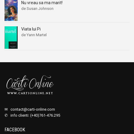
Nu vreau sa ma marit!
de Susan Johnson
Viata lui Pi
de Yann Martel
✉
contact@carti-online.com
✆ info clienti: (+40)761-476.295
FACEBOOK