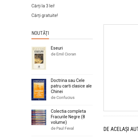
Cărți la 3 lei!
Cărți gratuite!
NOUTĂȚI
Eseuri
de Emil Cioran
Doctrina sau Cele
patru carti clasice ale
Chinei
de Confucius
Colectia completa
Fracurile Negre (8
volume)
DE ACELAȘI AU
de Paul Feval