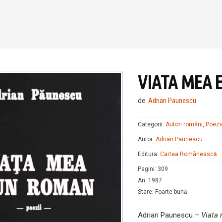
VIATA MEA 
de
Adrian Paunescu
Categorii:
Autori români
,
Poezi
Autor:
Adrian Paunescu
.
Editura:
Cartea Românească
Pagini
:
309
An
:
1987
Stare
:
Foarte bună
Adrian Paunescu –
Viata