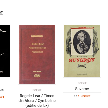
RE
POEZIE
Suvorov
rea
POEZIE
Regele Lear / Timon
de
K. Simonov
scu
din Atena / Cymbeline
(editie de lux)