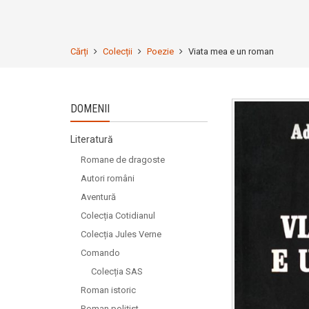
Cărți
Colecții
Poezie
Viata mea e un roman
DOMENII
Literatură
Romane de dragoste
Autori români
Aventură
Colecția Cotidianul
Colecția Jules Verne
Comando
Colecția SAS
Roman istoric
Roman polițist