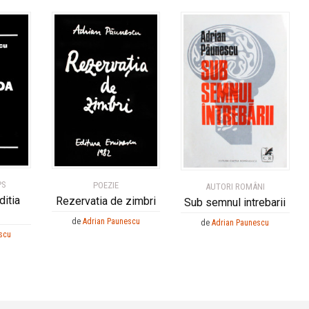
PS
POEZIE
AUTORI ROMÂNI
itia
Rezervatia de zimbri
Sub semnul intrebarii
de
Adrian Paunescu
de
Adrian Paunescu
scu