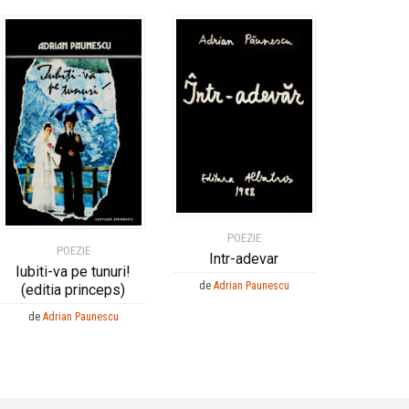
POEZIE
POEZIE
Intr-adevar
Iubiti-va pe tunuri!
de
Adrian Paunescu
(editia princeps)
de
Adrian Paunescu