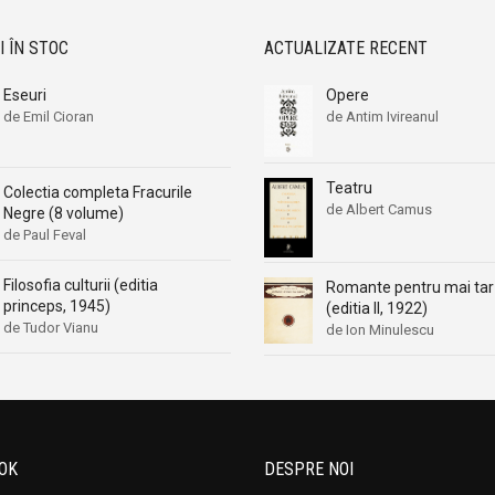
I ÎN STOC
ACTUALIZATE RECENT
Eseuri
Opere
de Emil Cioran
de Antim Ivireanul
Teatru
Colectia completa Fracurile
de Albert Camus
Negre (8 volume)
de Paul Feval
Filosofia culturii (editia
Romante pentru mai tar
princeps, 1945)
(editia II, 1922)
de Tudor Vianu
de Ion Minulescu
OK
DESPRE NOI