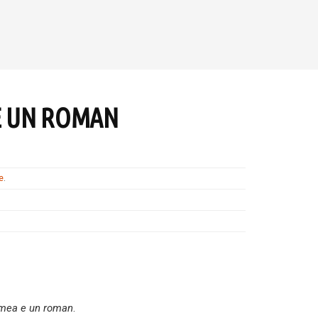
E UN ROMAN
e
.
 mea e un roman
.