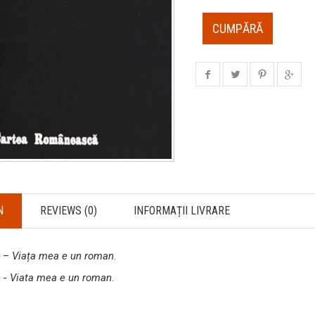
CUMPĂRĂ
N
REVIEWS (0)
INFORMAȚII LIVRARE
u –
Viața mea e un roman
.
 -
Viata mea e un roman
.