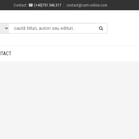
Contact
: ☎ (+40)751.546.317
contact@carti-online.com
NTACT