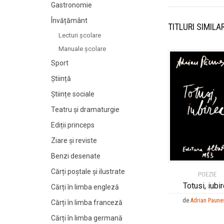
Gastronomie
Învățământ
TITLURI SIMILA
Lecturi şcolare
Manuale şcolare
Sport
Știință
Științe sociale
Teatru și dramaturgie
Ediții princeps
Ziare şi reviste
Benzi desenate
Cărți poștale și ilustrate
POEZIE
Totusi, iubi
Cărți în limba engleză
de
Adrian Paune
Cărți în limba franceză
Cărți în limba germană