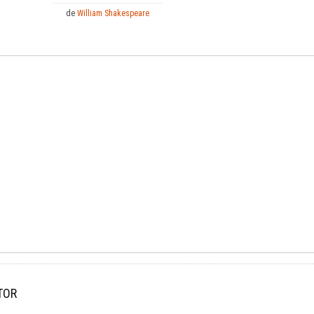
de
William Shakespeare
TOR