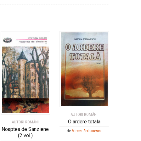
AUTORI ROMÂNI
O ardere totala
AUTORI ROMÂNI
Noaptea de Sanziene
de
Mircea Serbanescu
(2 vol.)