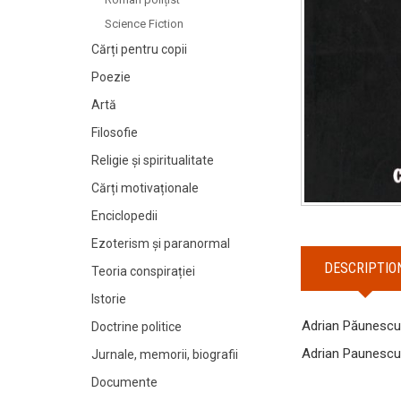
Science Fiction
Cărți pentru copii
Poezie
Artă
Filosofie
Religie și spiritualitate
Cărți motivaționale
Enciclopedii
Ezoterism și paranormal
DESCRIPTIO
Teoria conspirației
Istorie
Adrian Păunesc
Doctrine politice
Adrian Paunescu
Jurnale, memorii, biografii
Documente