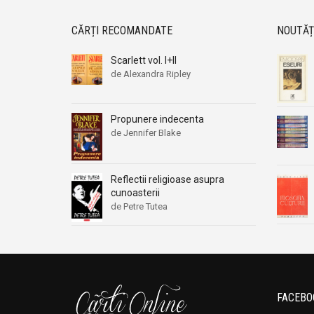
CĂRȚI RECOMANDATE
NOUTĂȚ
Scarlett vol. I+II
de Alexandra Ripley
Propunere indecenta
de Jennifer Blake
Reflectii religioase asupra
cunoasterii
de Petre Tutea
FACEBO