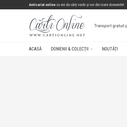
Anticariat online
cu mii de cărți vechi și noi din toate domeniile!
Transport gratuit 
ACASĂ
DOMENII & COLECȚII
NOUTĂȚI