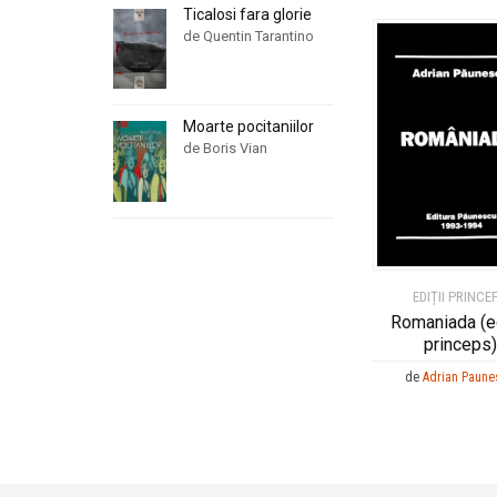
Ticalosi fara glorie
de Quentin Tarantino
Moarte pocitaniilor
de Boris Vian
EDIȚII PRINCE
Romaniada (ed
princeps)
de
Adrian Paune