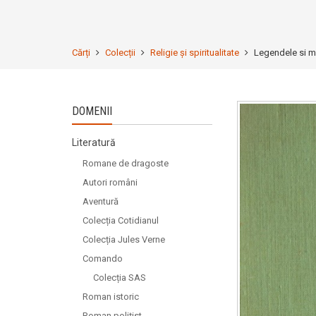
Cărți
Colecții
Religie și spiritualitate
Legendele si mi
DOMENII
Literatură
Romane de dragoste
Autori români
Aventură
Colecția Cotidianul
Colecția Jules Verne
Comando
Colecția SAS
Roman istoric
Roman polițist