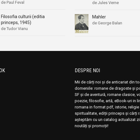
de Paul Feval
de Jules Verne
Filosofia culturii (editia
Mahler
princeps, 1945)
de George Balan
de Tudor Vianu
OK
DESPRE NOI
Mii de cărți noi și de anticariat din t
domeniile: romane de dragoste și pol
SF și de aventură, romane clasice, 
poezie, filosofie, artă, eBook-uri in 
romana in format pdf, istorie, religie 
spiritualitate, ediții princeps și cărți 
așteptăm cu un catalog actualizat zi
noutăți și promoții!