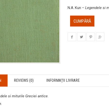
N.A. Kun –
Legendele si mi
CUMPĂRĂ
N
REVIEWS (0)
INFORMAȚII LIVRARE
dele si miturile Greciei antice
.
e.