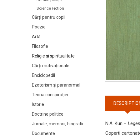
Science Fiction
Cărți pentru copii
Poezie
Artă
Filosofie
Religie și spiritualitate
Cărți motivaționale
Enciclopedii
Ezoterism și paranormal
Teoria conspirației
DESCRIPTIO
Istorie
Doctrine politice
N.A. Kun –
Legen
Jurnale, memorii, biografii
Coperti cartonat
Documente