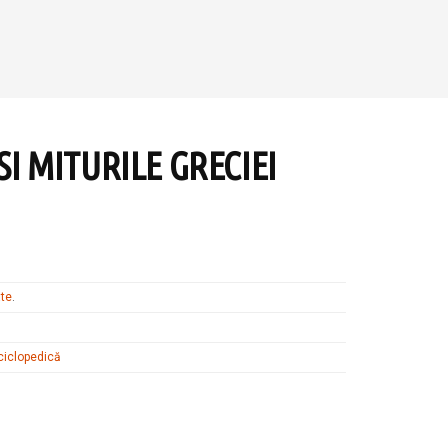
I MITURILE GRECIEI
ate
.
nciclopedică