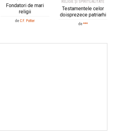
RELIGIE ȘI SPIRITUALITATE
Fondatori de mari
Testamentele celor
religii
doisprezece patriarhi
de
C.F. Potter
de
***