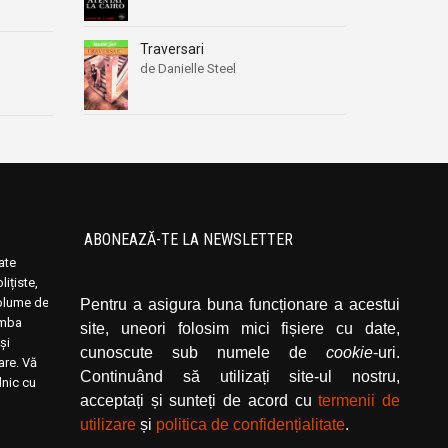
Traversari
de Danielle Steel
ABONEAZĂ-TE LA NEWSLETTER
oate
Introduceți adresa dvs. de email și dați click
ițiste,
pe butonul de abonare.
volume de
Pentru a asigura buna funcționare a acestui
limba
site, uneori folosim mici fișiere cu date,
și
cunoscute sub numele de
cookie
-uri.
rare. Vă
Continuând să utilizați site-ul nostru,
lnic cu
acceptați și sunteți de acord cu
termenii de
utilizare
și
politica de confidențialitate
.