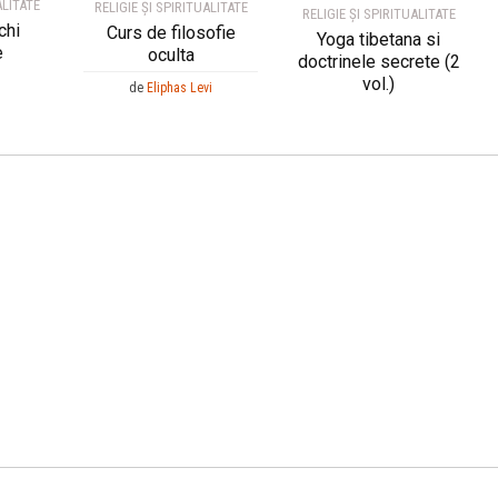
ALITATE
RELIGIE ȘI SPIRITUALITATE
RELIGIE ȘI SPIRITUALITATE
chi
Curs de filosofie
Yoga tibetana si
e
oculta
doctrinele secrete (2
vol.)
de
Eliphas Levi