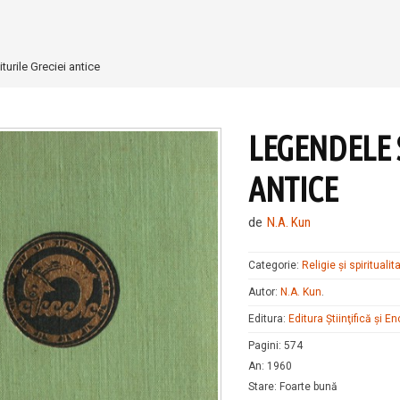
turile Greciei antice
LEGENDELE S
ANTICE
de
N.A. Kun
Categorie:
Religie și spiritualit
Autor:
N.A. Kun
.
Editura:
Editura Ştiinţifică şi E
Pagini
:
574
An
:
1960
Stare
:
Foarte bună