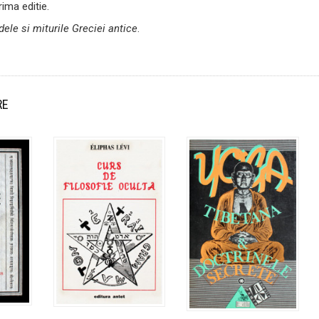
rima editie.
ele si miturile Greciei antice
.
RE