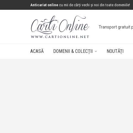
Anticariat online
cu mii de cărți vechi și noi din toate domeniile!
Transport gratuit 
ACASĂ
DOMENII & COLECȚII
NOUTĂȚI