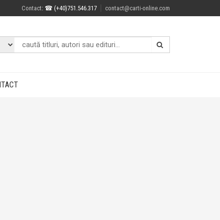
Contact
: ☎ (+40)751.546.317
contact@carti-online.com
NTACT