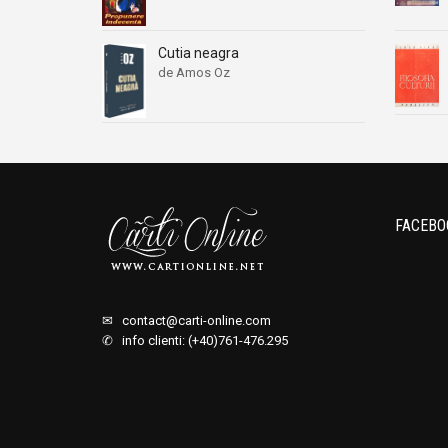
Cutia neagra
de Amos Oz
FACEBO
✉
contact@carti-online.com
✆ info clienti: (+40)761-476.295