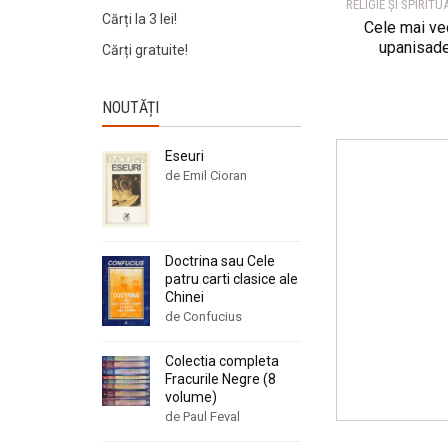
RELIGIE ȘI SPIRITU
Cărți la 3 lei!
Cele mai ve
upanisad
Cărți gratuite!
NOUTĂȚI
Eseuri
de Emil Cioran
Doctrina sau Cele
patru carti clasice ale
Chinei
de Confucius
Colectia completa
Fracurile Negre (8
volume)
de Paul Feval