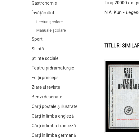
Tiraj 20000 ex., p
Gastronomie
N.A. Kun -
Legend
Învățământ
Lecturi şcolare
Manuale şcolare
Sport
TITLURI SIMILA
Știință
Științe sociale
Teatru și dramaturgie
Ediții princeps
Ziare şi reviste
Benzi desenate
Cărți poștale și ilustrate
Cărți în limba engleză
Cărți în limba franceză
Cărți în limba germană