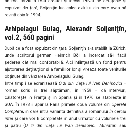
an mai târziu a fost arestat şi închis. Privat de cetăţenie şi
expulzat din ţară, Soljeniţîn lua calea exilului, din care avea să
revină abia în 1994.
Arhipelagul Gulag, Alexandr Soljeniţîn,
vol.2, 560 pagini
După ce a fost expulzat din ţară, Soljeniţîn s‑a stabilit la Zürich,
unde scriitorul german Heinrich Böll a încercat să‑i facă
şederea cât mai confortabilă. Aici înfiinţează un fond pentru
ajutorarea deţinuţilor şi a familiilor lor şi virează toate veniturile
obţinute din vânzarea Arhipelagului Gulag.
Între timp i se ecranizează
O zi din viaţa lui Ivan Denisovici
–
roman scris în trei săptămâni, în 1959 – dă interviuri,
călătoreşte în Franţa şi în Spania şi în 1976 se stabileşte în
SUA. În 1978 îi apar la Paris primele două volume din
Operele
Complete
, în care intră variantă definitivă a romanului
În cercul
întâi
şi care vor fi completate în anul următor cu volumele trei
şi patru (
O zi din viaţa lui Ivan Denisovici
,
Miniaturi
sau