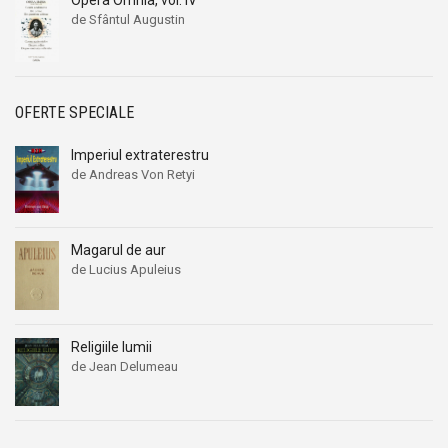
Opera Omnia, vol. IV
de Sfântul Augustin
OFERTE SPECIALE
Imperiul extraterestru
de Andreas Von Retyi
Prețul
Prețul
inițial
curent
a
este:
fost:
24,00 lei.
Magarul de aur
29,00 lei.
de Lucius Apuleius
Prețul
Prețul
inițial
curent
a
este:
fost:
24,00 lei.
Religiile lumii
32,00 lei.
de Jean Delumeau
Prețul
Prețul
inițial
curent
a
este:
fost:
84,00 lei.