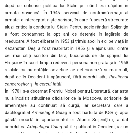
după ce criticase politica lui Stalin pe când era căpitan în
armata sovietică. În 1945, serviciul de contrainformaţii al
armatei a interceptat nişte scrisori, în care fuseseră strecurate
aluzii critice la conduita lui Stalin. Pentru acele rânduri, Soljeniţîn
a fost condamnat la opt ani de detenţie în lagărele de
reeducare. A fost eliberat în 1953 şi trimis apoi în exil pe viaţă în
Kazahstan. Deşi a fost reabilitat în 1956 şi a ajuns unul dintre
cei mai citiţi scriitori din ţară, bucurându‑se de sprijinul lui
Hruşciov, în scurt timp a redevenit persona non grata şi în 1968
relaţiile cu autorităţile sovietice se deteriorează şi mai mult,
după ce în Occident îi apăruseră, fără acordul său,
Pavilionul
canceroşilor
şi
În cercul întâi
.
În 1970 i s‑a decernat Premiul Nobel pentru Literatură, dar asta
nu a încălzit atitudinea oficialilor de la Moscova, scrisorile de
ameninţare au continuat să curgă, iar secretara care a
dactilografiat
Arhipelagul Gulag
a fost hărţuită de KGB şi apoi
găsită moartă în apartamentul ei. Atunci Soljeniţîn şi‑a dat
acordul ca
Arhipelagul Gulag
să fie publicat în Occident, iar un