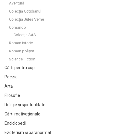
Aventură
Colecția Cotidianul
Colecția Jules Verne
Comando
Colecția SAS
Roman istoric
Roman polițist
Science Fiction
Cărți pentru copii
Poezie
Artă
Filosofie
Religie și spiritualitate
Cărți motivaționale
Enciclopedii
Ezoterism și paranormal