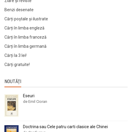
Ziare şi reviste
Benzi desenate
Cărți poștale și ilustrate
Cărți în limba engleză
Cărți în limba franceză
Cărți în limba germană
Cărți la 3 lei!
Cărți gratuite!
NOUTĂȚI
Eseuri
de Emil Cioran
Doctrina sau Cele patru carti clasice ale Chinei