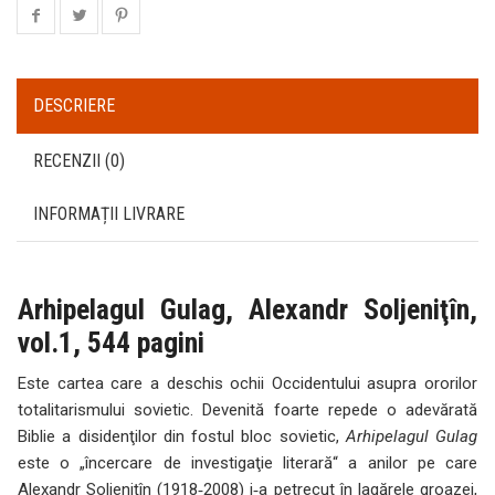
DESCRIERE
RECENZII (0)
INFORMAȚII LIVRARE
Arhipelagul Gulag, Alexandr Soljeniţîn,
vol.1, 544 pagini
Este cartea care a deschis ochii Occidentului asupra ororilor
totalitarismului sovietic. Devenită foarte repede o adevărată
Biblie a disidenţilor din fostul bloc sovietic,
Arhipelagul Gulag
este o „încercare de investigaţie literară“ a anilor pe care
Alexandr Soljeniţîn (1918‑2008) i‑a petrecut în lagărele groazei,