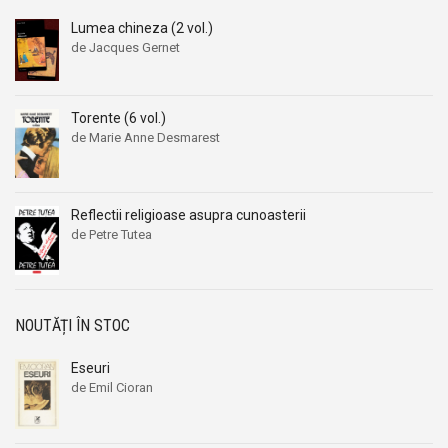
Lumea chineza (2 vol.)
de Jacques Gernet
Torente (6 vol.)
de Marie Anne Desmarest
Prețul
Prețul
inițial
curent
a
este:
fost:
139,00 lei.
Reflectii religioase asupra cunoasterii
159,00 lei.
de Petre Tutea
NOUTĂȚI ÎN STOC
Eseuri
de Emil Cioran