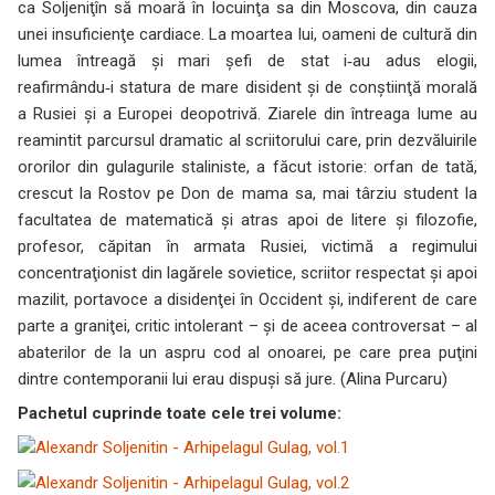
ca Soljeniţîn să moară în locuinţa sa din Moscova, din cauza
unei insuficienţe cardiace. La moartea lui, oameni de cultură din
lumea întreagă şi mari şefi de stat i‑au adus elogii,
reafirmându‑i statura de mare disident şi de conştiinţă morală
a Rusiei şi a Europei deopotrivă. Ziarele din întreaga lume au
reamintit parcursul dramatic al scriitorului care, prin dezvăluirile
ororilor din gulagurile staliniste, a făcut istorie: orfan de tată,
crescut la Rostov pe Don de mama sa, mai târziu student la
facultatea de matematică şi atras apoi de litere şi filozofie,
profesor, căpitan în armata Rusiei, victimă a regimului
concentraţionist din lagărele sovietice, scriitor respectat şi apoi
mazilit, portavoce a disidenţei în Occident şi, indiferent de care
parte a graniţei, critic intolerant – şi de aceea controversat – al
abaterilor de la un aspru cod al onoarei, pe care prea puţini
dintre contemporanii lui erau dispuşi să jure. (Alina Purcaru)
Pachetul cuprinde toate cele trei volume: