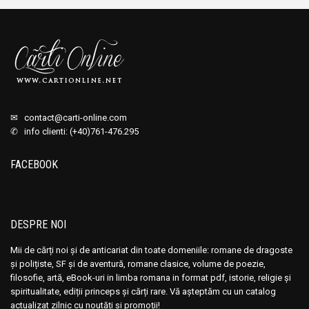
139,00 lei.
✉
contact@carti-online.com
✆ info clienti: (+40)761-476.295
FACEBOOK
DESPRE NOI
Mii de cărți noi și de anticariat din toate domeniile: romane de dragoste
și polițiste, SF și de aventură, romane clasice, volume de poezie,
filosofie, artă, eBook-uri in limba romana in format pdf, istorie, religie și
spiritualitate, ediții princeps și cărți rare. Vă așteptăm cu un catalog
actualizat zilnic cu noutăți și promoții!