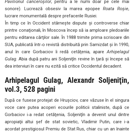
Pavilionul canceroşilor
, pentru a le numi doar pe cele mai
sonore). Lucrează obsesiv la marea epopee
Roata Roşie
,
lucrare monumentală despre prefacerile Rusiei.
În timp ce în Occident stârneşte dispute şi controverse chiar
printre conaţionali, în Moscova încep să ia amploare pledoariile
pentru editarea cărţilor sale. În 1988 trimite prima scrisoare din
SUA, publicată într‑o revistă distribuită prin Samizdat şi în 1990,
anul în care Gorbaciov îi redă cetăţenia, apare
Arhipelagul
Gulag
. Abia după patru ani Soljeniţîn revine în ţară şi începe să
dea interviuri în care nu ezită să critice Occidentul decadent.
Arhipelagul Gulag, Alexandr Soljeniţîn,
vol.3, 528 pagini
După ce fusese protejat de Hruşciov, care văzuse în el singura
voce care putea acoperi ecourile politicii staliniste, după ce
Gorbaciov i‑a redat cetăţenia, Soljeniţîn a devenit unul dintre
apropiaţii altui şef de stat sovietic, Vladimir Putin, care i-a
acordat prestigiosul Premiu de Stat Rus, chiar cu un an înainte