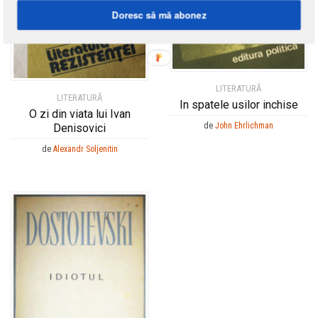
Doresc să mă abonez
LITERATURĂ
LITERATURĂ
In spatele usilor inchise
O zi din viata lui Ivan
de
John Ehrlichman
Denisovici
de
Alexandr Soljenitin