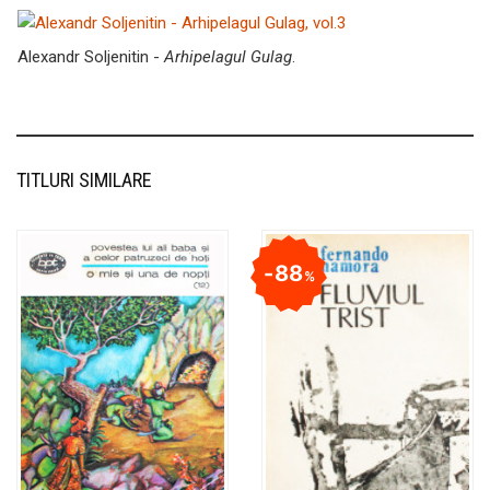
Alexandr Soljenitin -
Arhipelagul Gulag
.
TITLURI SIMILARE
88
%