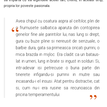
sa imparta cu ea legendele acelei tari, creind, in acelasi timp,
propria lor poveste pasionala.
Avea chipul cu osatura aspra al celtilor, plin de
o frumusete salbatica aparuta din contopirea
genelor fine ale parintilor lui, nas lung si drept,
gura cu buze pline si nereusit de senzuale, o
barbie dura, gata sa primeasca oricati pumni, o
mica brazda in mijloc. Era cladit ca un bataus-
lat in umeri, lung in brate si ingust in solduri. Si,
intr-adevar isi petrecuse o buna parte din
tinerete infigandu-si pumnii in mutre sau
incasandu-i el insusi. Atat pentru distractie, cat
si, cum nu-i era rusine sa recunoasca din
pricina temperamentului.