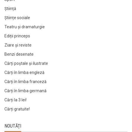
Știință
Științe sociale
Teatru și dramaturgie
Ediții princeps
Ziare şi reviste
Benzi desenate
Cărți poștale și ilustrate
Cărți în limba engleză
Cărți în limba franceză
Cărți în limba germană
Cărți la 3 lei!
Cărți gratuite!
NOUTĂȚI