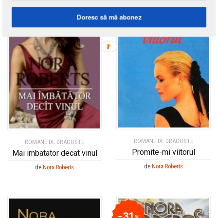
Doresc să mă abonez
ROMANE DE DRAGOSTE
ROMANE DE DRAGOSTE
Promite-mi viitorul
Mai imbatator decat vinul
de
Nora Roberts
de
Nora Roberts
31
%