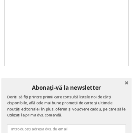
DE ACELAȘI AUTOR
Abonați-vă la newsletter
Doriți să fiți printre primii care consultă listele noi de cărți
disponibile, află cele mai bune promoții de carte și ultimele
→ afișează toate cărțile scrise
de
Nora Roberts
noutăți editoriale? În plus, oferim și vouchere cadou, pe care să le
utilizați la prima dvs. comandă.