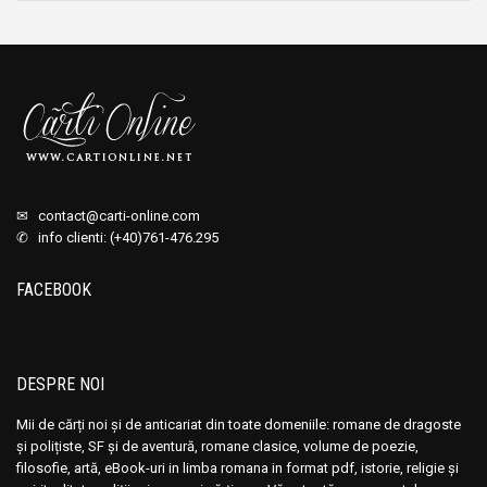
✉
contact@carti-online.com
✆ info clienti: (+40)761-476.295
FACEBOOK
DESPRE NOI
Mii de cărți noi și de anticariat din toate domeniile: romane de dragoste
și polițiste, SF și de aventură, romane clasice, volume de poezie,
filosofie, artă, eBook-uri in limba romana in format pdf, istorie, religie și