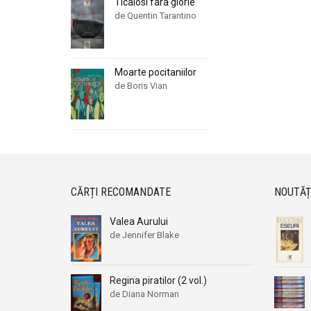
Ticalosi fara glorie
de Quentin Tarantino
Moarte pocitaniilor
de Boris Vian
CĂRȚI RECOMANDATE
NOUTĂȚ
Valea Aurului
de Jennifer Blake
Regina piratilor (2 vol.)
de Diana Norman