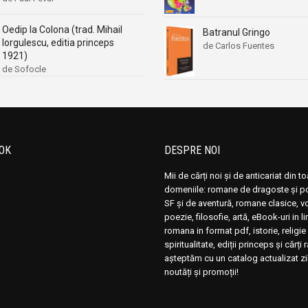
Oedip la Colona (trad. Mihail
Batranul Gringo
Iorgulescu, editia princeps
de Carlos Fuentes
1921)
de Sofocle
OK
DESPRE NOI
Mii de cărți noi și de anticariat din t
domeniile: romane de dragoste și pol
SF și de aventură, romane clasice, 
poezie, filosofie, artă, eBook-uri in 
romana in format pdf, istorie, religie 
spiritualitate, ediții princeps și cărți 
așteptăm cu un catalog actualizat zi
noutăți și promoții!