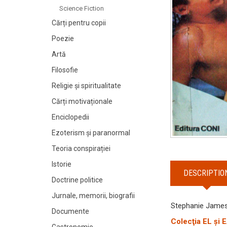
Science Fiction
Cărți pentru copii
Poezie
Artă
Filosofie
Religie și spiritualitate
Cărți motivaționale
Enciclopedii
Ezoterism și paranormal
Teoria conspirației
Istorie
DESCRIPTIO
Doctrine politice
Jurnale, memorii, biografii
Stephanie Jame
Documente
Colecţia EL şi 