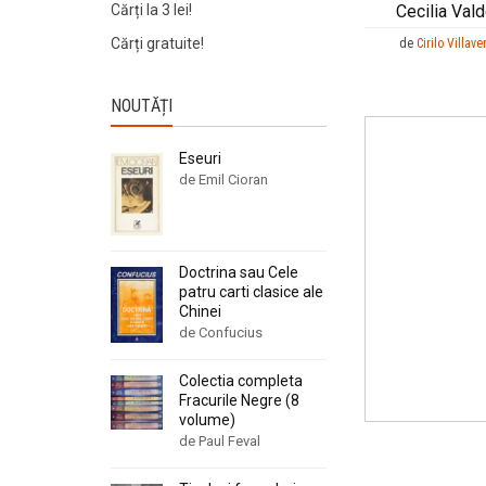
Cecilia Val
Cărți la 3 lei!
Cărți gratuite!
de
Cirilo Villave
NOUTĂȚI
Eseuri
de Emil Cioran
Doctrina sau Cele
patru carti clasice ale
Chinei
de Confucius
Colectia completa
Fracurile Negre (8
volume)
de Paul Feval