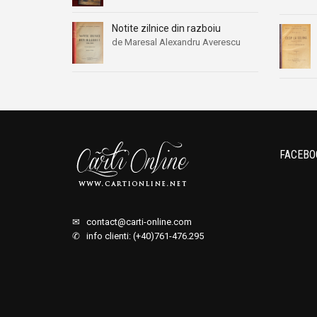
Notite zilnice din razboiu
de Maresal Alexandru Averescu
FACEBO
✉
contact@carti-online.com
✆ info clienti: (+40)761-476.295