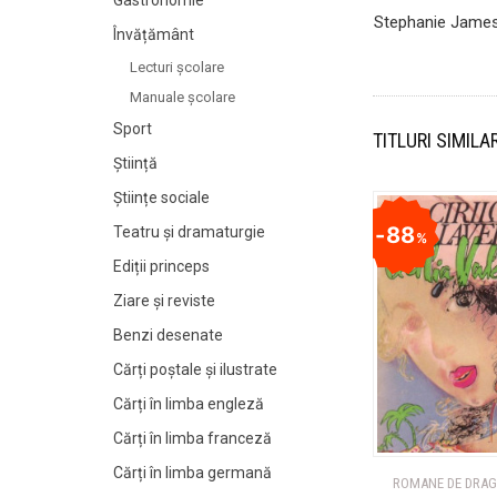
Gastronomie
Stephanie Jame
Învățământ
Lecturi şcolare
Manuale şcolare
Sport
TITLURI SIMILA
Știință
Științe sociale
88
Teatru și dramaturgie
%
Ediții princeps
Ziare şi reviste
Benzi desenate
Cărți poștale și ilustrate
Cărți în limba engleză
Cărți în limba franceză
Cărți în limba germană
ROMANE DE DRA