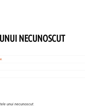
 UNUI NECUNOSCUT
te
.
atele unui necunoscut
.