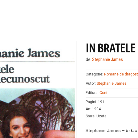
IN BRATELE
de
Stephanie James
Categorie:
Romane de dragos
Autor:
Stephanie James
.
Editura:
Coni
Pagini
:
191
An
:
1994
Stare
:
Uzată
Stephanie James –
In br