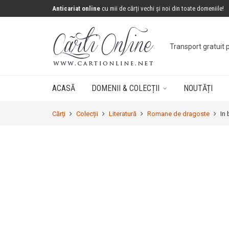
Anticariat online
cu mii de cărți vechi și noi din toate domeniile!
Transport gratuit 
ACASĂ
DOMENII & COLECȚII
NOUTĂȚI
Cărți
Colecții
Literatură
Romane de dragoste
In