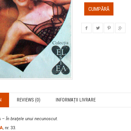
CUMPĂRĂ
N
REVIEWS (0)
INFORMAȚII LIVRARE
s –
În braţele unui necunoscut
.
EA
, nr. 33.