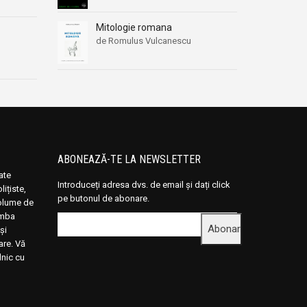
Mitologie romana
de Romulus Vulcanescu
ABONEAZĂ-TE LA NEWSLETTER
oate
Introduceți adresa dvs. de email și dați click
ițiste,
pe butonul de abonare.
volume de
limba
și
rare. Vă
lnic cu