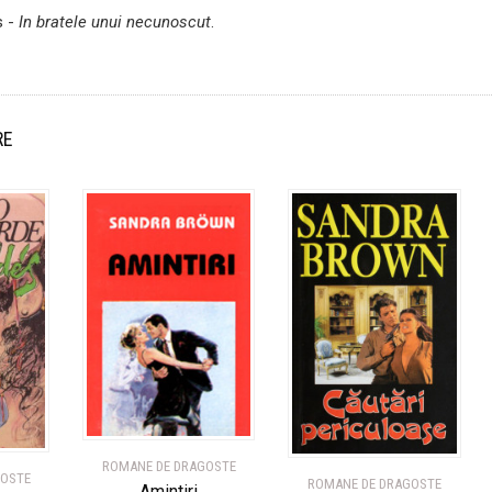
s -
In bratele unui necunoscut
.
RE
ROMANE DE DRAGOSTE
GOSTE
ROMANE DE DRAGOSTE
Amintiri