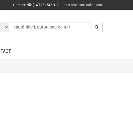
Contact
: ☎ (+40)751.546.317
contact@carti-online.com
NTACT