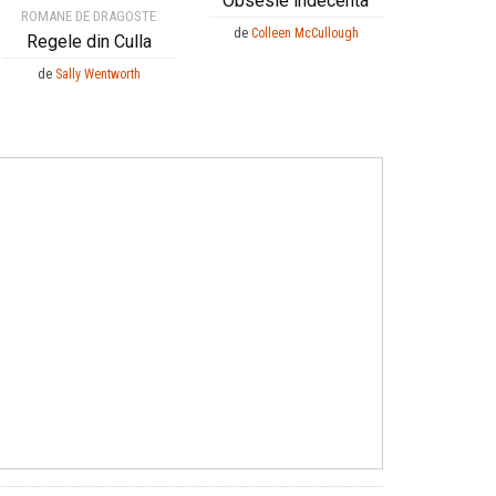
Obsesie indecenta
ROMANE DE DRAGOSTE
de
Colleen McCullough
Regele din Culla
de
Sally Wentworth