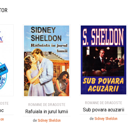
TOR
ROMANE DE DRAGOSTE
GOSTE
ROMANE DE DRAGOSTE
Sub povara acuzarii
oc
Rafuiala in jurul lumii
de
Sidney Sheldon
don
de
Sidney Sheldon