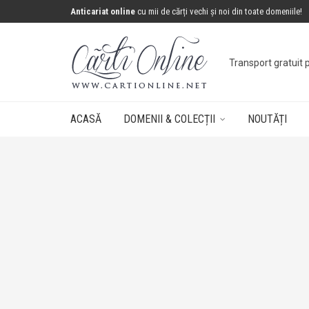
Anticariat online
cu mii de cărți vechi și noi din toate domeniile!
Concurs: câștigă 
ACASĂ
DOMENII & COLECȚII
NOUTĂȚI