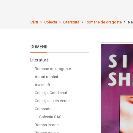
Cărți
Colecții
Literatură
Romane de dragoste
Ne
DOMENII
Literatură
Romane de dragoste
Autori români
Aventură
Colecția Cotidianul
Colecția Jules Verne
Comando
Colecția SAS
Roman istoric
Roman polițist