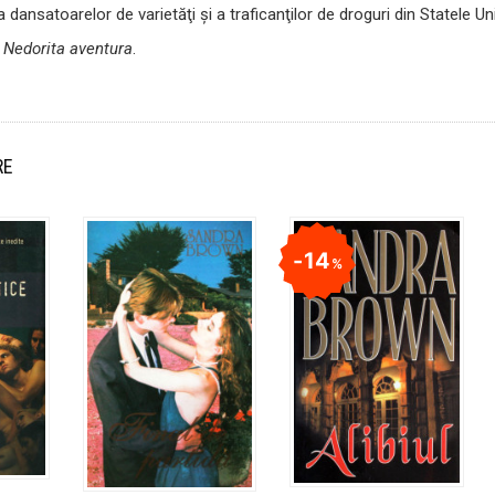
dansatoarelor de varietăţi şi a traficanţilor de droguri din Statele Uni
-
Nedorita aventura
.
RE
14
%