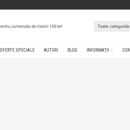
o
cutie cu cărți
dând doar un click!
OFERTE SPECIALE
AUTORI
BLOG
INFORMAȚII
CO