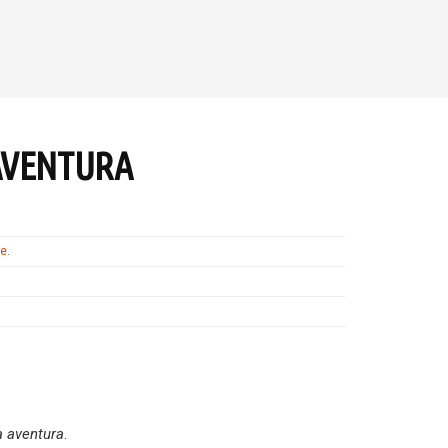
AVENTURA
te
.
a aventura
.