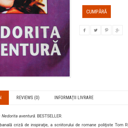
CUMPĂRĂ
N
REVIEWS (0)
INFORMAȚII LIVRARE
–
Nedorita aventură
. BESTSELLER.
banală criză de inspiraţie, a scriitorului de romane poliţiste Tom R