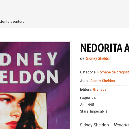
dorita aventura
NEDORITA 
de
Sidney Sheldon
Categorie:
Romane de dragos
Autor:
Sidney Sheldon
.
Editura:
Granada
Pagini
:
248
An
:
1995
Stare
:
Impecabilă
Sidney Sheldon –
Nedorit