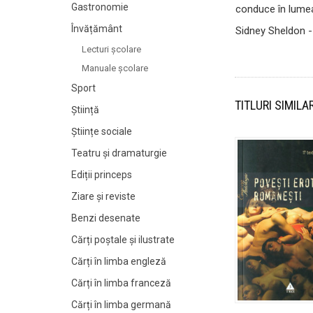
Gastronomie
conduce în lumea 
Învățământ
Sidney Sheldon 
Lecturi şcolare
Manuale şcolare
Sport
TITLURI SIMILA
Știință
Științe sociale
Teatru și dramaturgie
Ediții princeps
Ziare şi reviste
Benzi desenate
Cărți poștale și ilustrate
Cărți în limba engleză
Cărți în limba franceză
Cărți în limba germană