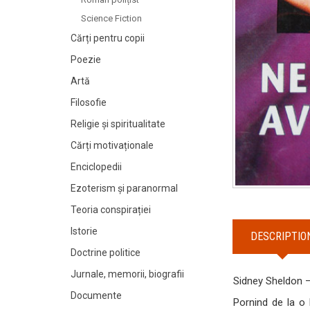
Science Fiction
Cărți pentru copii
Poezie
Artă
Filosofie
Religie și spiritualitate
Cărți motivaționale
Enciclopedii
Ezoterism și paranormal
Teoria conspirației
Istorie
DESCRIPTIO
Doctrine politice
Jurnale, memorii, biografii
Sidney Sheldon 
Documente
Pornind de la o 