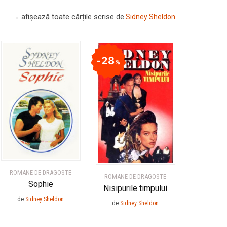
→ afișează toate cărțile scrise
de
Sidney Sheldon
28
%
ROMANE DE DRAGOSTE
ROMANE DE DRAGOSTE
Sophie
Nisipurile timpului
de
Sidney Sheldon
de
Sidney Sheldon