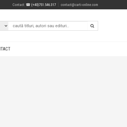
Contact
: ☎ (+40)751.546.317
contact@carti-online.com
NTACT