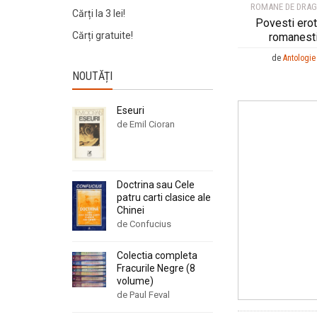
ROMANE DE DRA
Cărți la 3 lei!
Povesti erot
Cărți gratuite!
romanest
de
Antologie
NOUTĂȚI
Eseuri
de Emil Cioran
Doctrina sau Cele
patru carti clasice ale
Chinei
de Confucius
Colectia completa
Fracurile Negre (8
volume)
de Paul Feval