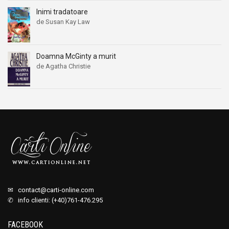
Inimi tradatoare
de Susan Kay Law
Doamna McGinty a murit
de Agatha Christie
✉
contact@carti-online.com
✆ info clienti: (+40)761-476.295
FACEBOOK