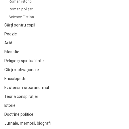
Roman istoric
Roman polițist
Science Fiction
Cărți pentru copii
Poezie
Artă
Filosofie
Religie și spiritualitate
Cărți motivaționale
Enciclopedii
Ezoterism și paranormal
Teoria conspirației
Istorie
Doctrine politice
Jurnale, memorii, biografii