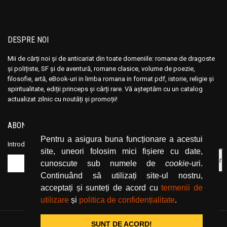
DESPRE NOI
Mii de cărți noi și de anticariat din toate domeniile: romane de dragoste
și polițiste, SF și de aventură, romane clasice, volume de poezie,
filosofie, artă, eBook-uri in limba romana in format pdf, istorie, religie și
spiritualitate, ediții princeps și cărți rare. Vă așteptăm cu un catalog
actualizat zilnic cu noutăți și promoții!
ABONEAZĂ-TE LA NEWSLETTER
Pentru a asigura buna funcționare a acestui
Introduceți adresa dvs. de email și dați click pe butonul de abonare.
site, uneori folosim mici fișiere cu date,
cunoscute sub numele de
cookie
-uri.
Continuând să utilizați site-ul nostru,
acceptați și sunteți de acord cu
termenii de
utilizare
și
politica de confidențialitate
.
SUNT DE ACORD!