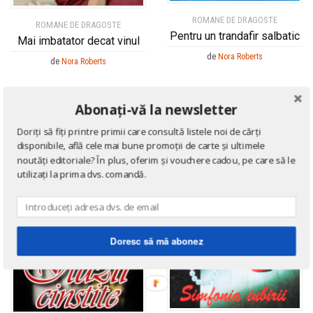
ROMANE DE DRAGOSTE
ROMANE DE DRAGOSTE
Pentru un trandafir salbatic
Mai imbatator decat vinul
de
Nora Roberts
de
Nora Roberts
Abonați-vă la newsletter
Doriți să fiți printre primii care consultă listele noi de cărți
disponibile, află cele mai bune promoții de carte și ultimele
noutăți editoriale? În plus, oferim și vouchere cadou, pe care să le
utilizați la prima dvs. comandă.
Doresc să mă abonez