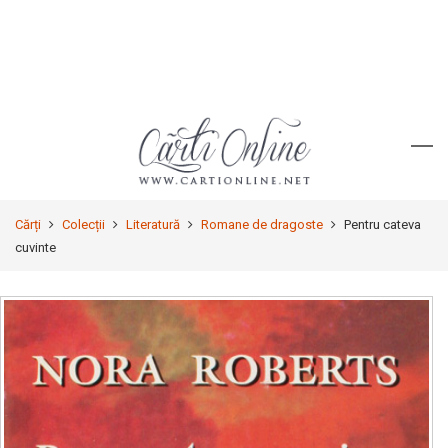
Cărți
Colecții
Literatură
Romane de dragoste
Pentru cateva
cuvinte