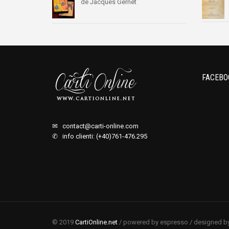
de Jacques Gernet
FACEBO
✉
contact@carti-online.com
✆ info clienti: (+40)761-476.295
© 2019
CartiOnline.net
/ powered by espresso / designed b