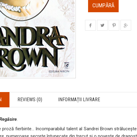
CUMPĂRĂ
N
REVIEWS (0)
INFORMAȚII LIVRARE
Regăsire
.
proză fierbinte… Incomparabilul talent al Sandrei Brown străluceşte 
re, numeroase secrete întunecate din trecut şi o poveste de dragost