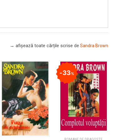
→ afișează toate cărțile scrise
de
Sandra Brown
33
%
ROMANE DE DRAGOSTE