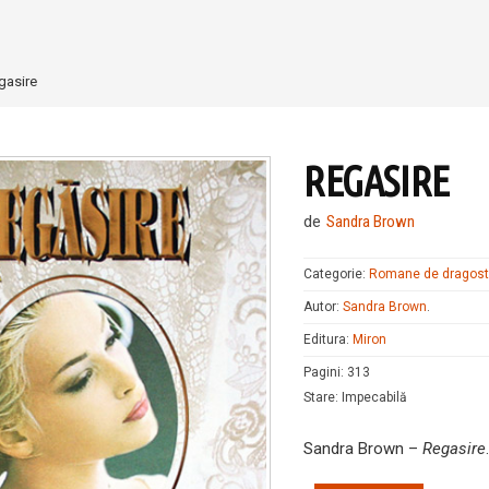
gasire
REGASIRE
de
Sandra Brown
Categorie:
Romane de dragos
Autor:
Sandra Brown
.
Editura:
Miron
Pagini
:
313
Stare
:
Impecabilă
Sandra Brown –
Regasire
.