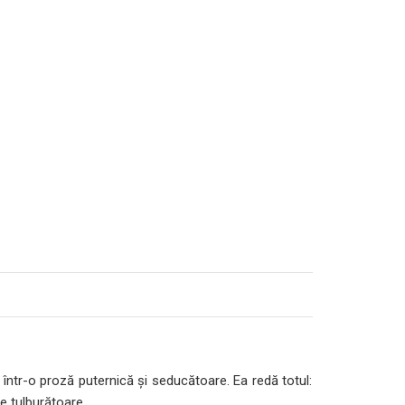
într-o proză puternică şi seducătoare. Ea redă totul:
e tulburătoare.