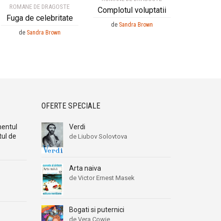
ROMANE DE DRAGOSTE
Complotul voluptatii
Fuga de celebritate
de
Sandra Brown
de
Sandra Brown
OFERTE SPECIALE
imentul
Verdi
tul de
de Liubov Solovtova
Arta naiva
de Victor Ernest Masek
Bogati si puternici
de Vera Cowie