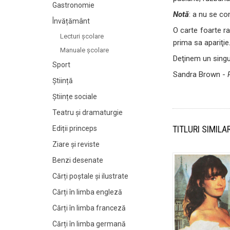
Gastronomie
Notă
: a nu se c
Învățământ
O carte foarte ra
Lecturi şcolare
prima sa apariţie
Manuale şcolare
Deţinem un singur
Sport
Sandra Brown -
Știință
Științe sociale
Teatru și dramaturgie
TITLURI SIMILA
Ediții princeps
Ziare şi reviste
Benzi desenate
Cărți poștale și ilustrate
Cărți în limba engleză
Cărți în limba franceză
Cărți în limba germană