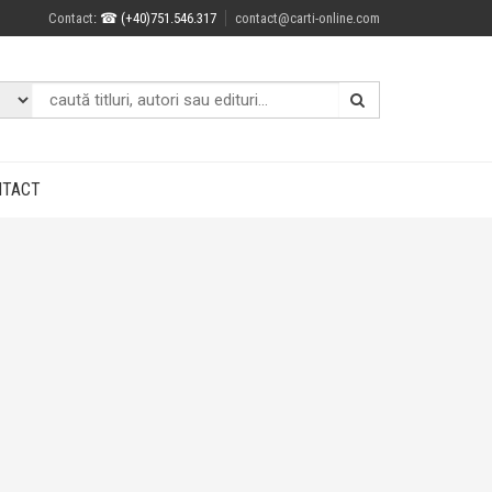
Contact
: ☎ (+40)751.546.317
contact@carti-online.com
NTACT