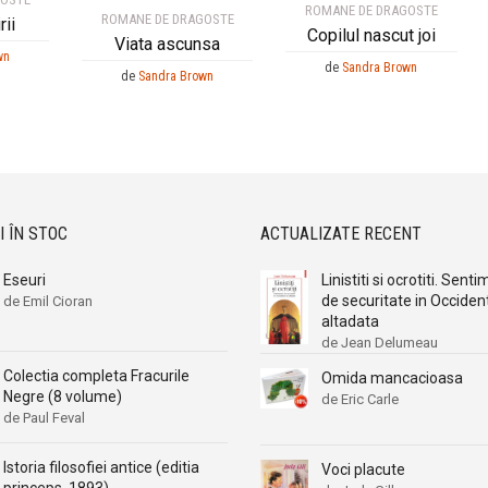
ROMANE DE DRAGOSTE
ROMANE DE DRAGOSTE
rii
Copilul nascut joi
Viata ascunsa
wn
de
Sandra Brown
de
Sandra Brown
I ÎN STOC
ACTUALIZATE RECENT
Eseuri
Linistiti si ocrotiti. Sent
de securitate in Occiden
de Emil Cioran
altadata
de Jean Delumeau
Colectia completa Fracurile
Omida mancacioasa
Negre (8 volume)
de Eric Carle
de Paul Feval
Istoria filosofiei antice (editia
Voci placute