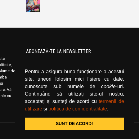
ABONEAZĂ-TE LA NEWSLETTER
oate
Introduceți adresa dvs. de email și dați click
ițiste,
pe butonul de abonare.
volume de
Pentru a asigura buna funcționare a acestui
limba
site, uneori folosim mici fișiere cu date,
și
cunoscute sub numele de
cookie
-uri.
rare. Vă
Continuând să utilizați site-ul nostru,
lnic cu
acceptați și sunteți de acord cu
termenii de
utilizare
și
politica de confidențialitate
.
SUNT DE ACORD!