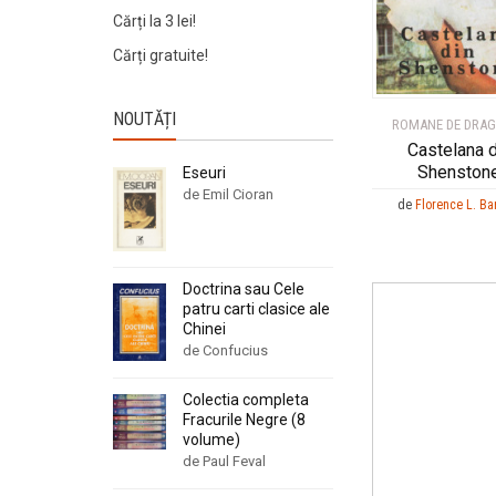
Cărți la 3 lei!
Cărți gratuite!
NOUTĂȚI
ROMANE DE DRA
Castelana d
Shenston
Eseuri
de Emil Cioran
de
Florence L. Ba
Doctrina sau Cele
patru carti clasice ale
Chinei
de Confucius
Colectia completa
Fracurile Negre (8
volume)
de Paul Feval