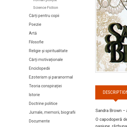
Science Fiction
Cărți pentru copii
Poezie
Artă
Filosofie
Religie și spiritualitate
Cărți motivaționale
Enciclopedii
Ezoterism și paranormal
Teoria conspirației
DESCRIPTIO
Istorie
Doctrine politice
Sandra Brown –
Jurnale, memorii, biografii
O capodoperă de 
Documente
pasiune, răzbuna