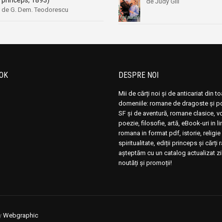
princeps, 1893)
de Judy Gill
de G. Dem. Teodorescu
OK
DESPRE NOI
Mii de cărți noi și de anticariat din t
domeniile: romane de dragoste și pol
SF și de aventură, romane clasice, 
poezie, filosofie, artă, eBook-uri in 
romana in format pdf, istorie, religie 
spiritualitate, ediții princeps și cărți 
așteptăm cu un catalog actualizat zi
noutăți și promoții!
y
Webgraphic