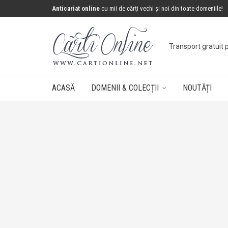
Anticariat online
cu mii de cărți vechi și noi din toate domeniile!
ACASĂ
DOMENII & COLECȚII
NOUTĂȚI