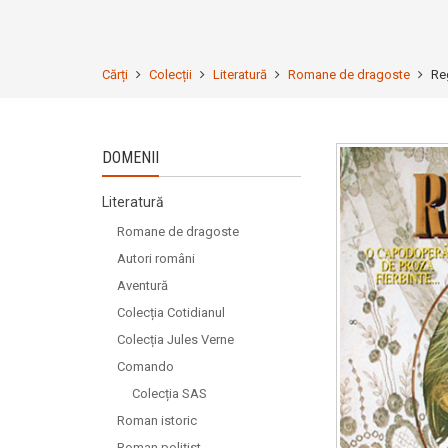
Cărți
Colecții
Literatură
Romane de dragoste
Re
DOMENII
Literatură
Romane de dragoste
Autori români
Aventură
Colecția Cotidianul
Colecția Jules Verne
Comando
Colecția SAS
Roman istoric
Roman polițist