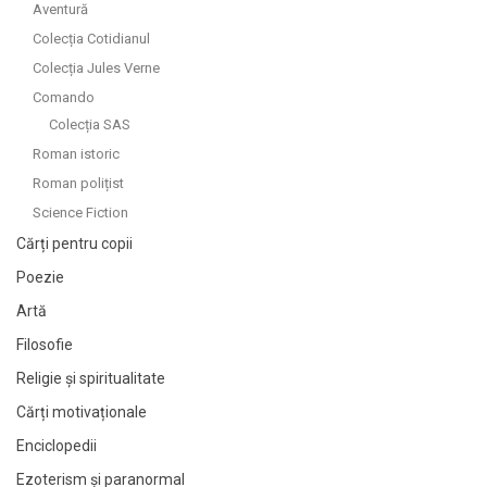
Aventură
Colecția Cotidianul
Colecția Jules Verne
Comando
Colecția SAS
Roman istoric
Roman polițist
Science Fiction
Cărți pentru copii
Poezie
Artă
Filosofie
Religie și spiritualitate
Cărți motivaționale
Enciclopedii
Ezoterism și paranormal