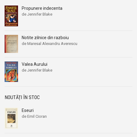
Propunere indecenta
de Jennifer Blake
Notite zilnice din razboiu
de Maresal Alexandru Averescu
Prețul
Prețul
inițial
curent
a
este:
Valea Aurului
fost:
239,00 lei.
de Jennifer Blake
260,00 lei.
Prețul
Prețul
inițial
curent
a
este:
fost:
39,00 lei.
NOUTĂȚI ÎN STOC
56,00 lei.
Eseuri
de Emil Cioran