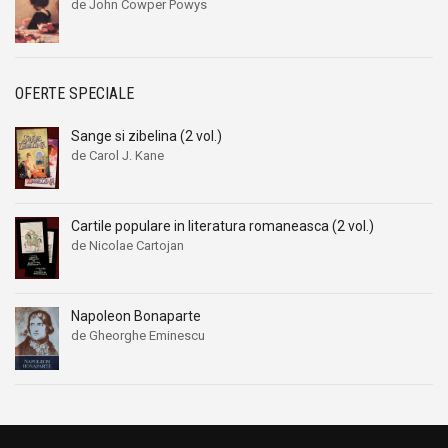
de John Cowper Powys
OFERTE SPECIALE
Sange si zibelina (2 vol.)
de Carol J. Kane
Prețul
Prețul
inițial
curent
a
este:
Cartile populare in literatura romaneasca (2 vol.)
fost:
36,00 lei.
de Nicolae Cartojan
46,00 lei.
Napoleon Bonaparte
de Gheorghe Eminescu
Prețul
Prețul
inițial
curent
a
este:
fost:
26,00 lei.
36,00 lei.