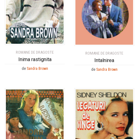
ROMANE DE DRAGOSTE
ROMANE DE DRAGOSTE
Inima rastignita
Intalnirea
de
Sandra Brown
de
Sandra Brown