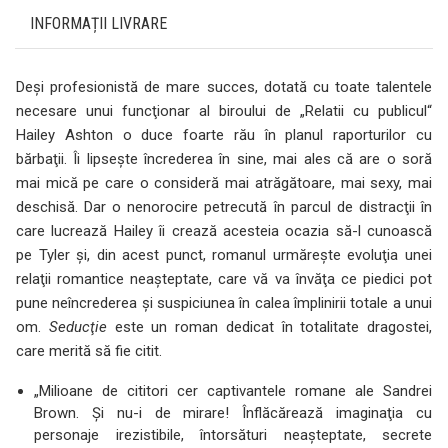
INFORMAȚII LIVRARE
Deşi profesionistă de mare succes, dotată cu toate talentele
necesare unui funcţionar al biroului de „Relatii cu publicul“
Hailey Ashton o duce foarte rău în planul raporturilor cu
bărbaţii. Îi lipseşte încrederea în sine, mai ales că are o soră
mai mică pe care o consideră mai atrăgătoare, mai sexy, mai
deschisă. Dar o nenorocire petrecută în parcul de distracţii în
care lucrează Hailey îi crează acesteia ocazia să-l cunoască
pe Tyler şi, din acest punct, romanul urmăreşte evoluţia unei
relaţii romantice neaşteptate, care vă va învăţa ce piedici pot
pune neîncrederea şi suspiciunea în calea împlinirii totale a unui
om.
Seducţie
este un roman dedicat în totalitate dragostei,
care merită să fie citit.
„Milioane de cititori cer captivantele romane ale Sandrei
Brown. Şi nu-i de mirare! Înflăcărează imaginaţia cu
personaje irezistibile, întorsături neaşteptate, secrete