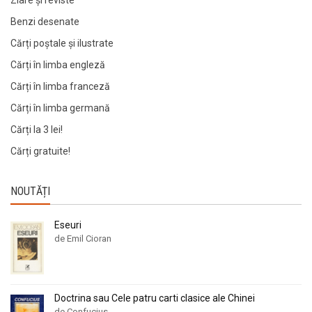
Ziare şi reviste
Benzi desenate
Cărți poștale și ilustrate
Cărți în limba engleză
Cărți în limba franceză
Cărți în limba germană
Cărți la 3 lei!
Cărți gratuite!
NOUTĂȚI
Eseuri
de Emil Cioran
Doctrina sau Cele patru carti clasice ale Chinei
de Confucius