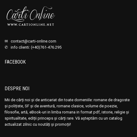
✉
contact@carti-online.com
✆ info clienti: (+40)761-476.295
FACEBOOK
DESPRE NOI
Mii de cărți noi și de anticariat din toate domeniile: romane de dragoste
și polițiste, SF și de aventură, romane clasice, volume de poezie,
filosofie, artă, eBook-uri in limba romana in format pdf, istorie, religie și
spiritualitate, ediții princeps și cărți rare. Vă așteptăm cu un catalog
actualizat zilnic cu noutăți și promoții!