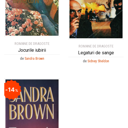
ROMANE DE DRAGOSTE
ROMANE DE DRAGOSTE
Jocurile iubirii
Legaturi de sange
de
Sandra Brown
de
Sidney Sheldon
14
%