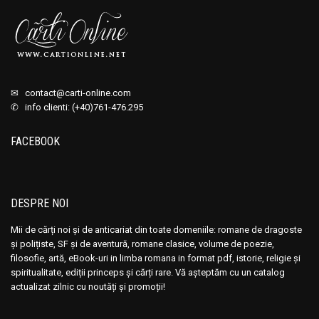
✉
contact@carti-online.com
✆ info clienti: (+40)761-476.295
FACEBOOK
DESPRE NOI
Mii de cărți noi și de anticariat din toate domeniile: romane de dragoste
și polițiste, SF și de aventură, romane clasice, volume de poezie,
filosofie, artă, eBook-uri in limba romana in format pdf, istorie, religie și
spiritualitate, ediții princeps și cărți rare. Vă așteptăm cu un catalog
actualizat zilnic cu noutăți și promoții!