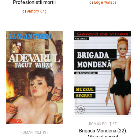
Profesionistii mortii
de
Edgar Wallace
de
Anthony King
ROMAN POLIȚIST
Brigada Mondena (22):
ROMAN POLIȚIST
Muzeul secret