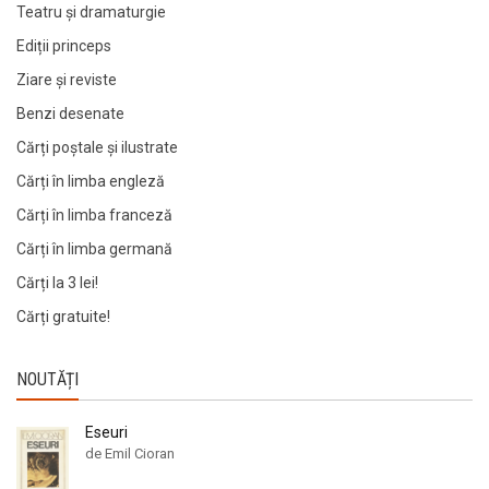
Teatru și dramaturgie
Ediții princeps
Ziare şi reviste
Benzi desenate
Cărți poștale și ilustrate
Cărți în limba engleză
Cărți în limba franceză
Cărți în limba germană
Cărți la 3 lei!
Cărți gratuite!
NOUTĂȚI
Eseuri
de Emil Cioran