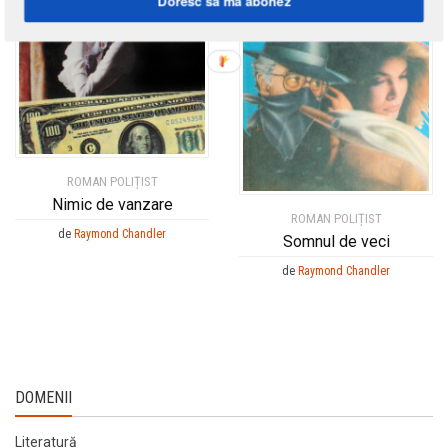
Doresc să mă abonez
ROMAN POLIȚIST
Nimic de vanzare
ROMAN POLIȚIST
de
Raymond Chandler
Somnul de veci
de
Raymond Chandler
DOMENII
Literatură