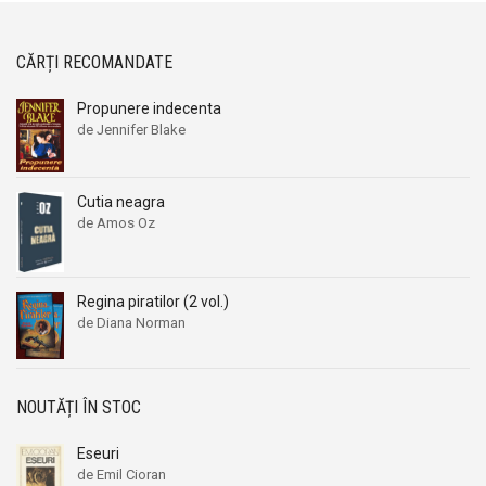
CĂRȚI RECOMANDATE
Propunere indecenta
de Jennifer Blake
Cutia neagra
de Amos Oz
Regina piratilor (2 vol.)
de Diana Norman
NOUTĂȚI ÎN STOC
Eseuri
de Emil Cioran