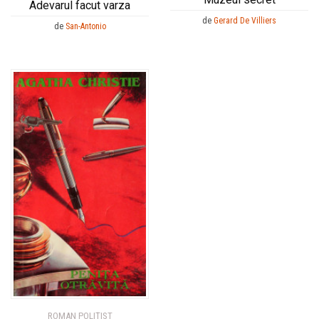
Adevarul facut varza
de
Gerard De Villiers
de
San-Antonio
ROMAN POLIȚIST