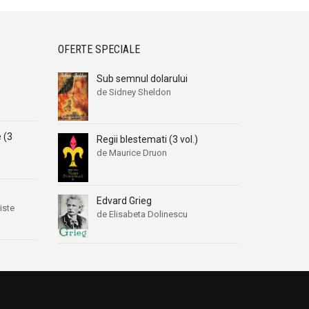
OFERTE SPECIALE
Sub semnul dolarului
de Sidney Sheldon
e (3
Regii blestemati (3 vol.)
de Maurice Druon
Edvard Grieg
iste
de Elisabeta Dolinescu