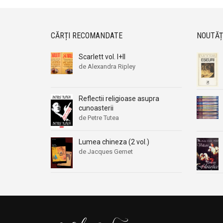
CĂRȚI RECOMANDATE
NOUTĂȚ
Scarlett vol. I+II
de Alexandra Ripley
Reflectii religioase asupra
cunoasterii
de Petre Tutea
Lumea chineza (2 vol.)
de Jacques Gernet