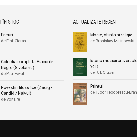
I ÎN STOC
ACTUALIZATE RECENT
Eseuri
Magie, stiinta si religie
de Emil Cioran
de Bronislaw Malinowski
Istoria muzicii universal
Colectia completa Fracurile
vol.)
Negre (8 volume)
de R. I. Gruber
de Paul Feval
Printul
Povestiri filozofice (Zadig /
de Tudor Teodorescu-Bran
Candid / Naivul)
de Voltaire