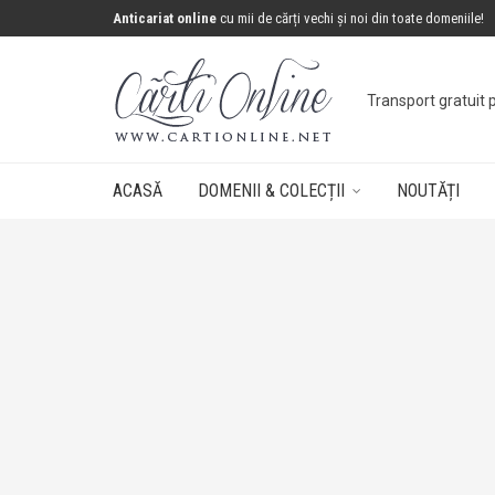
Anticariat online
cu mii de cărți vechi și noi din toate domeniile!
Concurs: câștigă 
ACASĂ
DOMENII & COLECȚII
NOUTĂȚI