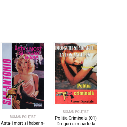
ROMAN POLIȚIST
ROMAN POLIȚIST
Politia Criminala: (01)
Asta-i mort si habar n-
Droguri si moarte la