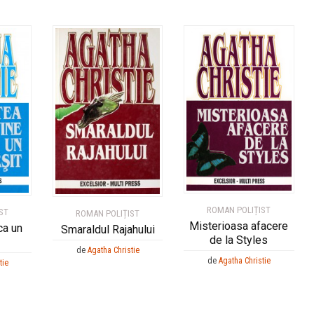
ROMAN POLIȚIST
ST
ROMAN POLIȚIST
Misterioasa afacere
ca un
Smaraldul Rajahului
de la Styles
de
Agatha Christie
de
Agatha Christie
tie