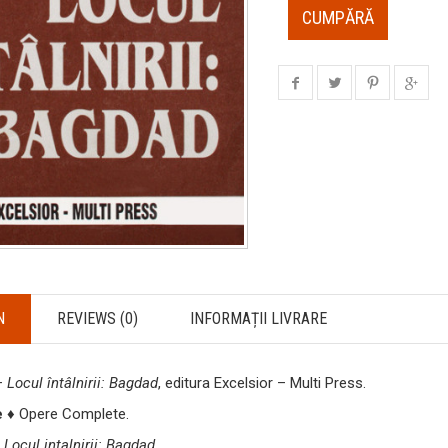
CUMPĂRĂ
N
REVIEWS (0)
INFORMAȚII LIVRARE
 –
Locul întâlnirii: Bagdad
, editura Excelsior – Multi Press.
e
♦ Opere Complete.
-
Locul intalnirii: Bagdad
.