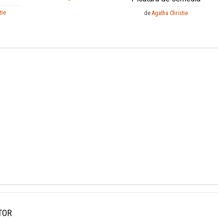
tie
de
Agatha Christie
TOR