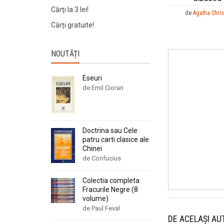
Cărți la 3 lei!
de
Agatha Chris
Cărți gratuite!
NOUTĂȚI
Eseuri
de Emil Cioran
Doctrina sau Cele
patru carti clasice ale
Chinei
de Confucius
Colectia completa
Fracurile Negre (8
volume)
de Paul Feval
DE ACELAȘI AU