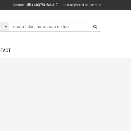
Contact
: ☎ (+40)751.546.317
contact@carti-online.com
NTACT