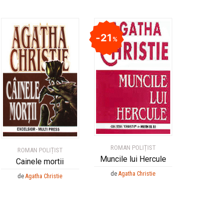
21
%
ROMAN POLIȚIST
ROMAN POLIȚIST
Muncile lui Hercule
Cainele mortii
de
Agatha Christie
de
Agatha Christie