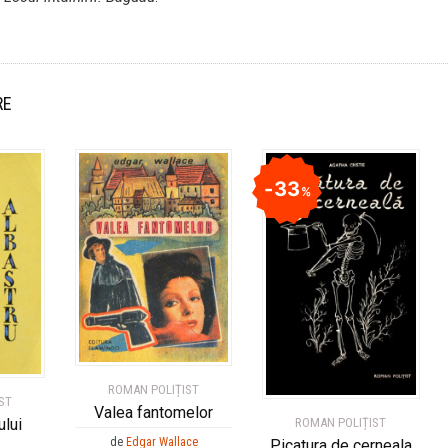
RE
33
%
ROMAN POLIȚIST
ST
Valea fantomelor
ului
ROMAN POLIȚIST
de
Edgar Wallace
Picatura de cerneala