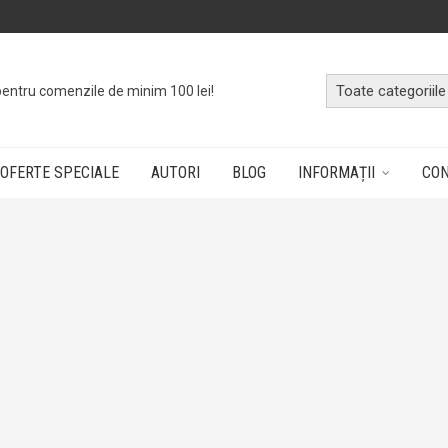
o
cutie cu cărți
dând doar un click!
OFERTE SPECIALE
AUTORI
BLOG
INFORMAȚII
CO