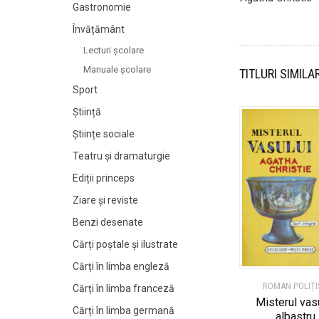
Gastronomie
Învățământ
Lecturi şcolare
Manuale şcolare
TITLURI SIMILA
Sport
Știință
Științe sociale
Teatru și dramaturgie
Ediții princeps
Ziare şi reviste
Benzi desenate
Cărți poștale și ilustrate
Cărți în limba engleză
ROMAN POLIȚI
Cărți în limba franceză
Misterul vas
Cărți în limba germană
albastru