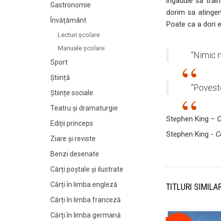
ingaduie sa trai
Gastronomie
dorim sa atinge
Învățământ
Poate ca a dori e
Lecturi şcolare
Manuale şcolare
“Nimic n
Sport
Știință
“Poveste
Științe sociale
Teatru și dramaturgie
Stephen King –
C
Ediții princeps
Stephen King -
C
Ziare şi reviste
Benzi desenate
Cărți poștale și ilustrate
Cărți în limba engleză
TITLURI SIMILA
Cărți în limba franceză
Cărți în limba germană