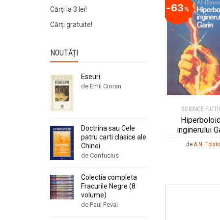
63
Cărți la 3 lei!
%
Cărți gratuite!
NOUTĂȚI
Eseuri
de Emil Cioran
SCIENCE FICT
Hiperboloid
Doctrina sau Cele
inginerului G
patru carti clasice ale
de
A.N. Tolsto
Chinei
de Confucius
Colectia completa
Fracurile Negre (8
volume)
de Paul Feval