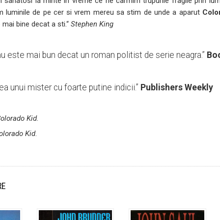
m sanatosi la minte in vreme ce ne carmim trupurile fragile prin l
m luminile de pe cer si vrem mereu sa stim de unde a aparut
Colo
 mai bine decat a sti.“
Stephen King
u este mai bun decat un roman politist de serie neagra.”
Bo
a unui mister cu foarte putine indicii.”
Publishers Weekly
olorado Kid
.
olorado Kid
.
RE