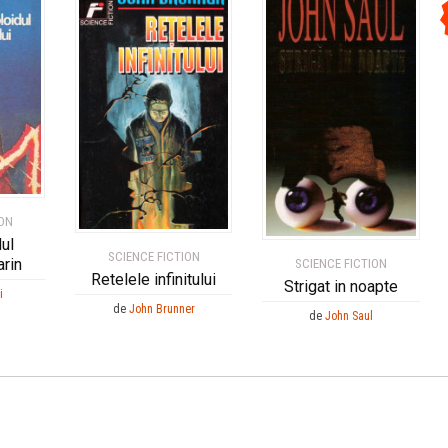
ION
ul
SCIENCE FICTION
arin
SCIENCE FICTION
Retelele infinitului
Strigat in noapte
i
de
John Brunner
de
John Saul