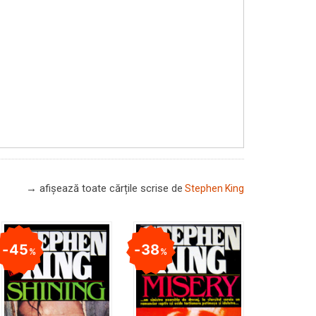
→ afișează toate cărțile scrise
de
Stephen King
45
38
%
%