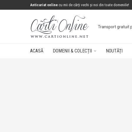
Anticariat online
cu mii de cărți vechi și noi din toate domeniile!
Concurs: câștigă 
ACASĂ
DOMENII & COLECȚII
NOUTĂȚI