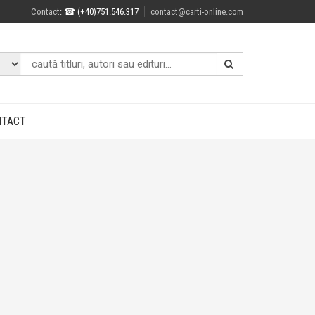
Contact
: ☎ (+40)751.546.317
contact@carti-online.com
NTACT