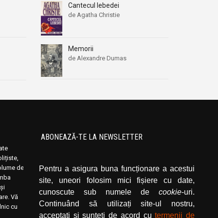
Cantecul lebedei
de Agatha Christie
Memorii
de Alexandre Dumas
ABONEAZĂ-TE LA NEWSLETTER
oate
Introduceți adresa dvs. de email și dați click
ițiste,
pe butonul de abonare.
volume de
Pentru a asigura buna funcționare a acestui
limba
site, uneori folosim mici fișiere cu date,
și
cunoscute sub numele de
cookie
-uri.
rare. Vă
Continuând să utilizați site-ul nostru,
lnic cu
acceptați și sunteți de acord cu
termenii de