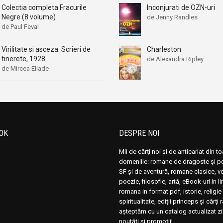
Inconjurati de OZN-uri
Colectia completa Fracurile
Negre (8 volume)
de Jenny Randles
de Paul Feval
Virilitate si asceza. Scrieri de
Charleston
tinerete, 1928
de Alexandra Ripley
de Mircea Eliade
OK
DESPRE NOI
Mii de cărți noi și de anticariat din t
domeniile: romane de dragoste și pol
SF și de aventură, romane clasice, 
poezie, filosofie, artă, eBook-uri in 
romana in format pdf, istorie, religie 
spiritualitate, ediții princeps și cărți 
așteptăm cu un catalog actualizat zi
noutăți și promoții!