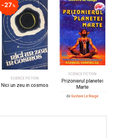
27
%
SCIENCE FICTION
SCIENCE FICTION
Prizonierul planetei
Nici un zeu in cosmos
Marte
de
Gustave Le Rouge