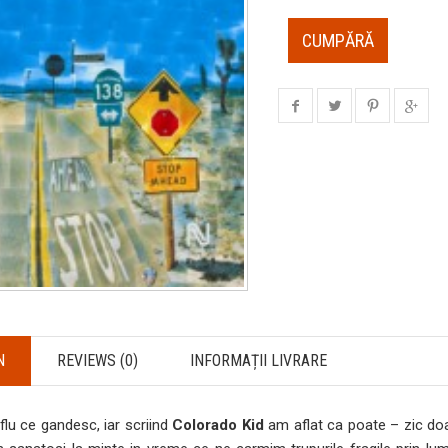
CUMPĂRĂ
N
REVIEWS (0)
INFORMAȚII LIVRARE
flu ce gandesc, iar scriind
Colorado Kid
am aflat ca poate – zic doa