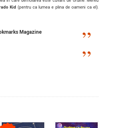
umea in care demolarea este cuvant de ordine. Mereu
rado Kid
(pentru ca lumea e plina de oameni ca el).
okmarks Magazine