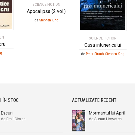
SCIENCE FICTION
Apocalipsa (2 vol.)
de
Stephen King
ION
SCIENCE FICTION
cru
Casa intunericului
ng
de
Peter Straub
,
Stephen King
I ÎN STOC
ACTUALIZATE RECENT
Eseuri
Mormantul lui April
de Emil Cioran
de Susan Howatch