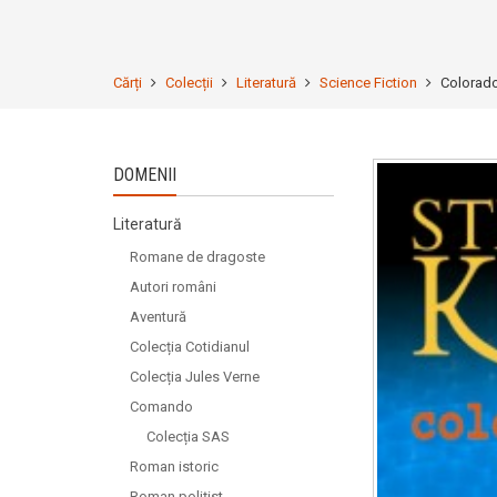
Cărți
Colecții
Literatură
Science Fiction
Colorado
DOMENII
Literatură
Romane de dragoste
Autori români
Aventură
Colecția Cotidianul
Colecția Jules Verne
Comando
Colecția SAS
Roman istoric
Roman polițist