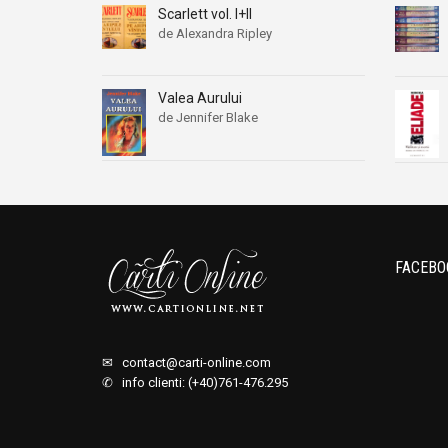
Scarlett vol. I+II
de Alexandra Ripley
Valea Aurului
de Jennifer Blake
FACEBO
✉
contact@carti-online.com
✆ info clienti: (+40)761-476.295