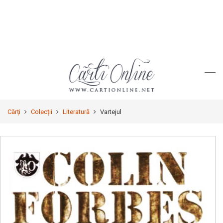
Cărți
Colecții
Literatură
Vartejul