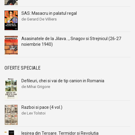
SAS: Masacru in palatul regal
de Gerard De Villiers
Asasinatele de la Jilava..., Snagov si Strejnicul (26-27
noiembrie 1940)
OFERTE SPECIALE
Defileuri, chei si vai de tip canion in Romania
de Mihai Grigore
Razboi si pace (4 vol.)
de Lev Tolstoi
Iesirea din Teroare. Termidor si Revolutia