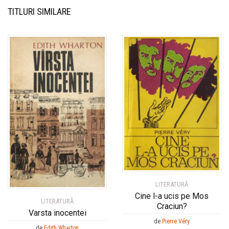
TITLURI SIMILARE
LITERATURĂ
Cine l-a ucis pe Mos
LITERATURĂ
Craciun?
Varsta inocentei
de
Pierre Véry
de
Edith Wharton