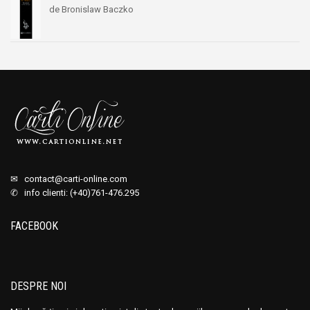
de Bronislaw Baczko
✉
contact@carti-online.com
✆ info clienti: (+40)761-476.295
FACEBOOK
DESPRE NOI