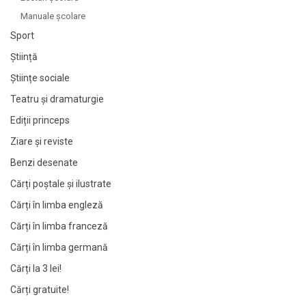
Manuale şcolare
Sport
Știință
Științe sociale
Teatru și dramaturgie
Ediții princeps
Ziare şi reviste
Benzi desenate
Cărți poștale și ilustrate
Cărți în limba engleză
Cărți în limba franceză
Cărți în limba germană
Cărți la 3 lei!
Cărți gratuite!