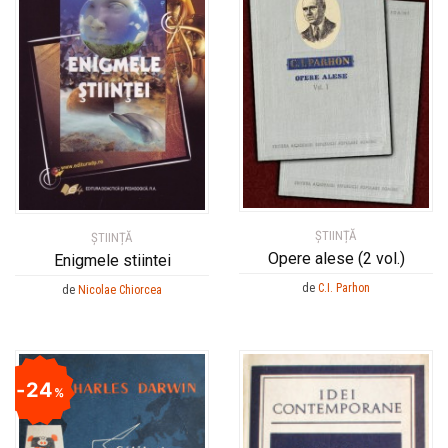
ȘTIINȚĂ
ȘTIINȚĂ
Opere alese (2 vol.)
Enigmele stiintei
de
C.I. Parhon
de
Nicolae Chiorcea
24
%