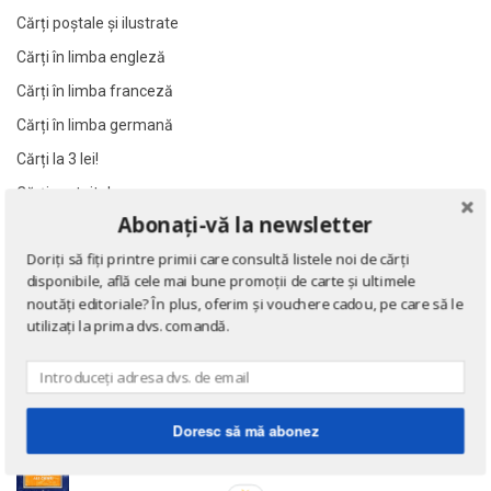
Al. Alexianu
Al. Alexianu
Cărți poștale și ilustrate
Al. Caprariu
Al. Caprariu
Cărți în limba engleză
Al. Dumitrescu
Al. Dumitrescu
Cărți în limba franceză
Al. Philippide
Al. Philippide
Cărți în limba germană
Al. Piru
Al. Piru
Cărți la 3 lei!
Alain Besancon
Alain Besancon
Cărți gratuite!
Alain Bombard
Alain Bombard
Abonați-vă la newsletter
Alain Danielou
Alain Danielou
NOUTĂȚI
Doriți să fiți printre primii care consultă listele noi de cărți
Alain Lallemand
Alain Lallemand
disponibile, află cele mai bune promoții de carte și ultimele
Alain Lesage
Alain Lesage
noutăți editoriale? În plus, oferim și vouchere cadou, pe care să le
Eseuri
utilizați la prima dvs. comandă.
de Emil Cioran
Alain Manevy
Alain Manevy
Alan Bullock
Alan Bullock
Alan Butler
Alan Butler
Doctrina sau Cele patru carti clasice ale Chinei
Alan Dean Foster
Alan Dean Foster
Doresc să mă abonez
de Confucius
Alan Montefiore
Alan Montefiore