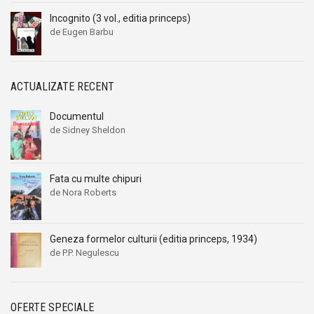
Alexandru Kiritescu
Alexandru Kiritescu
Incognito (3 vol., editia princeps)
Alexandru Madgearu
Alexandru Madgearu
de Eugen Barbu
Alexandru Mitru
Alexandru Mitru
Alexandru Tanase
Alexandru Tanase
Alexandru Vianu
Alexandru Vianu
ACTUALIZATE RECENT
Alexandru Vlahuta
Alexandru Vlahuta
Documentul
Alexandru Vulpe
Alexandru Vulpe
de Sidney Sheldon
Alexei Tolstoi
Alexei Tolstoi
Alfred de Musset
Alfred de Musset
Fata cu multe chipuri
Alfred Harlaoanu
Alfred Harlaoanu
de Nora Roberts
Alice Hoffman
Alice Hoffman
Alice Năstase
Alice Năstase
Geneza formelor culturii (editia princeps, 1934)
Alison Tyler
Alison Tyler
de P.P. Negulescu
Alison York
Alison York
Alistair Maclean
Alistair Maclean
OFERTE SPECIALE
Allan Kardek
Allan Kardek