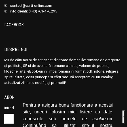
Anais Nin
Anais Nin
✉
contact@carti-online.com
Anatole France
Anatole France
✆ info clienti: (+40)761-476.295
Anatoli Ribakov
Anatoli Ribakov
FACEBOOK
Anatolie Panis
Anatolie Panis
Anca Dan
Anca Dan
Andocide
Andocide
DESPRE NOI
Andre Bejin
Andre Bejin
Andre Castelot
Andre Castelot
Mii de cărți noi și de anticariat din toate domeniile: romane de dragoste
și polițiste, SF și de aventură, romane clasice, volume de poezie,
Andre Clot
Andre Clot
filosofie, artă, eBook-uri in limba romana in format pdf, istorie, religie și
Andre Felibien
Andre Felibien
spiritualitate, ediții princeps și cărți rare. Vă așteptăm cu un catalog
actualizat zilnic cu noutăți și promoții!
Andre Leroi-Gourhan
Andre Leroi-Gourhan
Andre Malraux
Andre Malraux
ABONEAZĂ-TE LA NEWSLETTER
Andre Maurois
Andre Maurois
Pentru a asigura buna funcționare a acestui
Introduceți adresa dvs. de email și dați click pe butonul de abonare.
Andre Miquel
Andre Miquel
site, uneori folosim mici fișiere cu date,
Andre Theuriet
Andre Theuriet
cunoscute sub numele de
cookie
-uri.
Continuând să utilizați site-ul nostru,
Andre Vauchez
Andre Vauchez