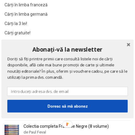
Al. Alexianu
Al. Alexianu
Cărți în limba franceză
Al. Caprariu
Al. Caprariu
Cărți în limba germană
Al. Dumitrescu
Al. Dumitrescu
Cărți la 3 lei!
Al. Philippide
Al. Philippide
Cărți gratuite!
Al. Piru
Al. Piru
Alain Besancon
Alain Besancon
Abonați-vă la newsletter
NOUTĂȚI
Alain Bombard
Alain Bombard
Doriți să fiți printre primii care consultă listele noi de cărți
disponibile, află cele mai bune promoții de carte și ultimele
Eseuri
Alain Danielou
Alain Danielou
noutăți editoriale? În plus, oferim și vouchere cadou, pe care să le
de Emil Cioran
Alain Lallemand
Alain Lallemand
utilizați la prima dvs. comandă.
Alain Lesage
Alain Lesage
Alain Manevy
Alain Manevy
Doctrina sau Cele patru carti clasice ale Chinei
Alan Bullock
Alan Bullock
de Confucius
Doresc să mă abonez
Alan Butler
Alan Butler
Alan Dean Foster
Alan Dean Foster
Colectia completa Fracurile Negre (8 volume)
Alan Montefiore
Alan Montefiore
de Paul Feval