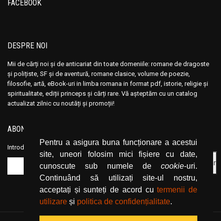
FACEBOOK
Anais Nin
Anais Nin
Anatole France
Anatole France
Anatoli Ribakov
Anatoli Ribakov
DESPRE NOI
Anatolie Panis
Anatolie Panis
Anca Dan
Anca Dan
Mii de cărți noi și de anticariat din toate domeniile: romane de dragoste
și polițiste, SF și de aventură, romane clasice, volume de poezie,
Andocide
Andocide
filosofie, artă, eBook-uri in limba romana in format pdf, istorie, religie și
Andre Bejin
Andre Bejin
spiritualitate, ediții princeps și cărți rare. Vă așteptăm cu un catalog
Andre Castelot
Andre Castelot
actualizat zilnic cu noutăți și promoții!
Andre Clot
Andre Clot
ABONEAZĂ-TE LA NEWSLETTER
Andre Felibien
Andre Felibien
Pentru a asigura buna funcționare a acestui
Andre Leroi-Gourhan
Andre Leroi-Gourhan
Introduceți adresa dvs. de email și dați click pe butonul de abonare.
site, uneori folosim mici fișiere cu date,
Andre Malraux
Andre Malraux
cunoscute sub numele de
cookie
-uri.
Andre Maurois
Andre Maurois
Continuând să utilizați site-ul nostru,
acceptați și sunteți de acord cu
termenii de
Andre Miquel
Andre Miquel
utilizare
și
politica de confidențialitate
.
Andre Theuriet
Andre Theuriet
Andre Vauchez
Andre Vauchez