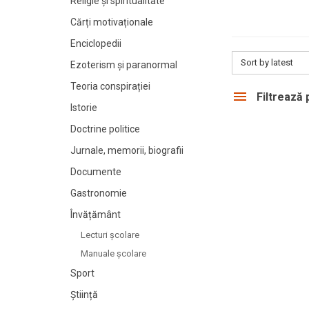
Religie și spiritualitate
Cărți motivaționale
Enciclopedii
Sort by latest
Ezoterism și paranormal
Teoria conspirației
Filtrează
Istorie
Doctrine politice
Jurnale, memorii, biografii
Documente
Gastronomie
Învățământ
Lecturi şcolare
Manuale şcolare
Sport
Știință