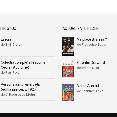
Aleksa Celebonovic
Aleksa Celebonovic
Aleksander Wojciechowscki
Aleksander Wojciechowscki
Aleksandr Beleaev
Aleksandr Beleaev
Alessandro Parronchi
Alessandro Parronchi
I ÎN STOC
ACTUALIZATE RECENT
Alex Mihai Stoenescu
Alex Mihai Stoenescu
Eseuri
Va place Brahms?
Alexandr Soljenitin
Alexandr Soljenitin
de Emil Cioran
de Francoise Sagan
Alexandra Jones
Alexandra Jones
Alexandra Mosneaga
Alexandra Mosneaga
Colectia completa Fracurile
Quentin Durward
Alexandra Ripley
Alexandra Ripley
Negre (8 volume)
de Walter Scott
Alexandre Dumas
Alexandre Dumas
de Paul Feval
Alexandre Dumas fiul
Alexandre Dumas fiul
Personalismul energetic
Valea Aurului
Alexandre Koyre
Alexandre Koyre
(editia princeps, 1927)
de Jennifer Blake
Alexandrian
Alexandrian
de C. Radulescu-Motru
Alexandru Balaci
Alexandru Balaci
Alexandru Busuioceanu
Alexandru Busuioceanu