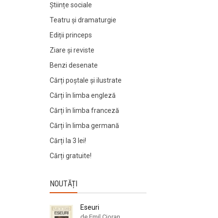
Științe sociale
Teatru și dramaturgie
Ediții princeps
Ziare şi reviste
Benzi desenate
Cărți poștale și ilustrate
Cărți în limba engleză
Cărți în limba franceză
Cărți în limba germană
Cărți la 3 lei!
Cărți gratuite!
NOUTĂȚI
Eseuri
de Emil Cioran