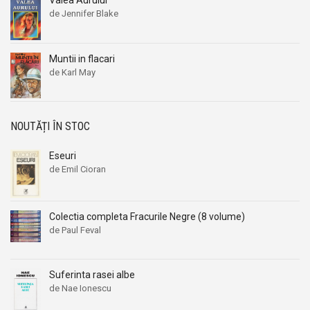
Valea Aurului
de Jennifer Blake
Muntii in flacari
de Karl May
NOUTĂȚI ÎN STOC
Eseuri
de Emil Cioran
Colectia completa Fracurile Negre (8 volume)
de Paul Feval
Suferinta rasei albe
de Nae Ionescu