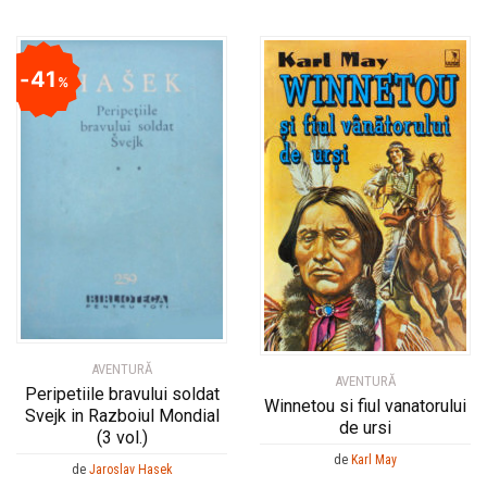
41
%
AVENTURĂ
AVENTURĂ
Peripetiile bravului soldat
Winnetou si fiul vanatorului
Svejk in Razboiul Mondial
de ursi
(3 vol.)
de
Karl May
de
Jaroslav Hasek