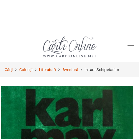
Cărți
Colecții
Literatură
Aventură
In tara Schipetarilor