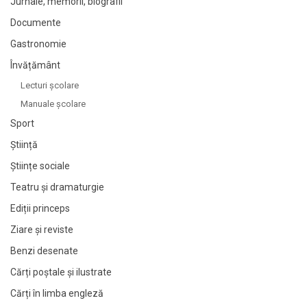
Jurnale, memorii, biografii
Documente
Gastronomie
Învățământ
Lecturi şcolare
Manuale şcolare
Sport
Știință
Științe sociale
Teatru și dramaturgie
Ediții princeps
Ziare şi reviste
Benzi desenate
Cărți poștale și ilustrate
Cărți în limba engleză