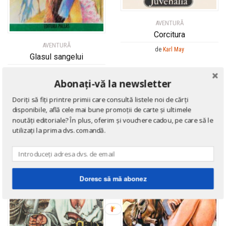
AVENTURĂ
Corcitura
AVENTURĂ
de
Karl May
Glasul sangelui
de
Karl May
Abonați-vă la newsletter
Doriți să fiți printre primii care consultă listele noi de cărți
disponibile, află cele mai bune promoții de carte și ultimele
noutăți editoriale? În plus, oferim și vouchere cadou, pe care să le
utilizați la prima dvs. comandă.
Doresc să mă abonez