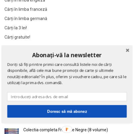
Cărți în limba engleză
Al James
Al James
Cărți în limba franceză
Al. Alexianu
Al. Alexianu
Cărți în limba germană
Al. Caprariu
Al. Caprariu
Cărți la 3 lei!
Al. Dumitrescu
Al. Dumitrescu
Cărți gratuite!
Al. Philippide
Al. Philippide
Al. Piru
Al. Piru
Abonați-vă la newsletter
NOUTĂȚI
Alain Besancon
Alain Besancon
Doriți să fiți printre primii care consultă listele noi de cărți
Alain Bombard
Alain Bombard
Eseuri
disponibile, află cele mai bune promoții de carte și ultimele
Alain Danielou
Alain Danielou
de Emil Cioran
noutăți editoriale? În plus, oferim și vouchere cadou, pe care să le
Alain Lallemand
Alain Lallemand
utilizați la prima dvs. comandă.
Alain Lesage
Alain Lesage
Alain Manevy
Alain Manevy
Doctrina sau Cele patru carti clasice ale Chinei
de Confucius
Alan Bullock
Alan Bullock
Doresc să mă abonez
Alan Butler
Alan Butler
Alan Dean Foster
Alan Dean Foster
Colectia completa Fracurile Negre (8 volume)