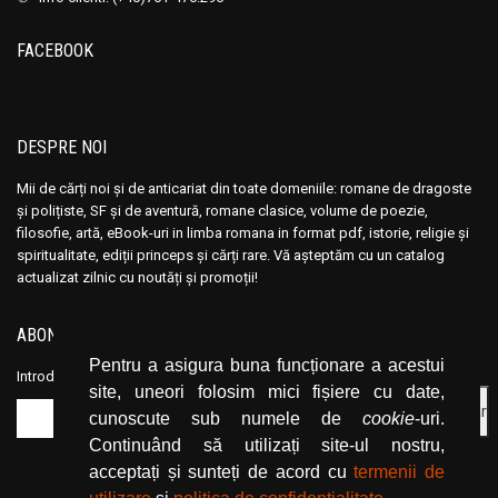
Ana Maria Marin
Ana Maria Marin
Anais Nin
Anais Nin
FACEBOOK
Anatole France
Anatole France
Anatoli Ribakov
Anatoli Ribakov
Anatolie Panis
Anatolie Panis
DESPRE NOI
Anca Dan
Anca Dan
Mii de cărți noi și de anticariat din toate domeniile: romane de dragoste
Andocide
Andocide
și polițiste, SF și de aventură, romane clasice, volume de poezie,
Andre Bejin
Andre Bejin
filosofie, artă, eBook-uri in limba romana in format pdf, istorie, religie și
spiritualitate, ediții princeps și cărți rare. Vă așteptăm cu un catalog
Andre Castelot
Andre Castelot
actualizat zilnic cu noutăți și promoții!
Andre Clot
Andre Clot
Andre Felibien
Andre Felibien
ABONEAZĂ-TE LA NEWSLETTER
Andre Leroi-Gourhan
Andre Leroi-Gourhan
Pentru a asigura buna funcționare a acestui
Introduceți adresa dvs. de email și dați click pe butonul de abonare.
site, uneori folosim mici fișiere cu date,
Andre Malraux
Andre Malraux
cunoscute sub numele de
cookie
-uri.
Andre Maurois
Andre Maurois
Continuând să utilizați site-ul nostru,
Andre Miquel
Andre Miquel
acceptați și sunteți de acord cu
termenii de
Andre Theuriet
Andre Theuriet