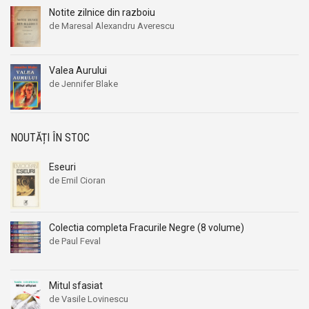
Aleksandr Beleaev
Aleksandr Beleaev
Notite zilnice din razboiu
de Maresal Alexandru Averescu
Alessandro Parronchi
Alessandro Parronchi
Alex Mihai Stoenescu
Alex Mihai Stoenescu
Valea Aurului
Alexandr Soljenitin
Alexandr Soljenitin
de Jennifer Blake
Alexandra Jones
Alexandra Jones
Alexandra Mosneaga
Alexandra Mosneaga
Alexandra Ripley
Alexandra Ripley
NOUTĂȚI ÎN STOC
Alexandre Dumas
Alexandre Dumas
Eseuri
Alexandre Dumas fiul
Alexandre Dumas fiul
de Emil Cioran
Alexandre Koyre
Alexandre Koyre
Alexandrian
Alexandrian
Colectia completa Fracurile Negre (8 volume)
Alexandru Balaci
Alexandru Balaci
de Paul Feval
Alexandru Busuioceanu
Alexandru Busuioceanu
Alexandru Dobos
Alexandru Dobos
Mitul sfasiat
Alexandru Elian
Alexandru Elian
de Vasile Lovinescu