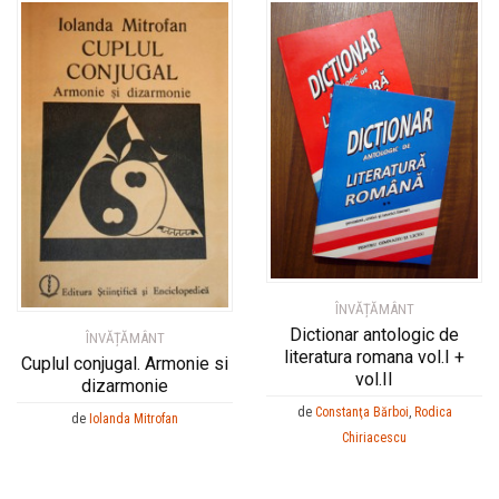
ÎNVĂȚĂMÂNT
Dictionar antologic de
ÎNVĂȚĂMÂNT
literatura romana vol.I +
Cuplul conjugal. Armonie si
vol.II
dizarmonie
de
Constanţa Bărboi
,
Rodica
de
Iolanda Mitrofan
Chiriacescu