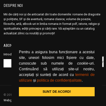
DESPRE NOI
Mii de cărți noi și de anticariat din toate domeniile: romane de dragoste
și polițiste, SF și de aventură, romane clasice, volume de poezie,
filosofie, artă, eBook-uri in limba romana in format pdf, istorie, religie și
spiritualitate, ediții princeps și cărți rare. Vă așteptăm cu un catalog
actualizat zilnic cu noutăți și promoții!
ABONEAZĂ-TE LA NEWSLETTER
Pentru a asigura buna funcționare a acestui
Introduceți adresa dvs. de email și dați click pe butonul de abonare.
site, uneori folosim mici fișiere cu date,
cunoscute sub numele de
cookie
-uri.
Continuând să utilizați site-ul nostru,
acceptați și sunteți de acord cu
termenii de
utilizare
și
politica de confidențialitate
.
SUNT DE ACORD!
© 2019
CartiOnline.net
/ powered by espresso / designed by
Webgraphic