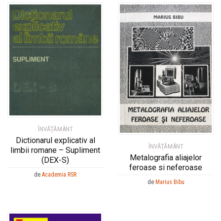
ÎNVĂȚĂMÂNT
Dictionarul explicativ al
ÎNVĂȚĂMÂNT
limbii romane – Supliment
Metalografia aliajelor
(DEX-S)
feroase si neferoase
de
Academia RSR
de
Marius Bibu