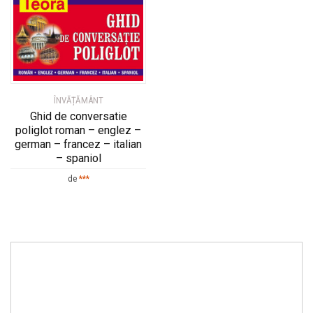
ÎNVĂȚĂMÂNT
Ghid de conversatie
poliglot roman – englez –
german – francez – italian
– spaniol
de
***