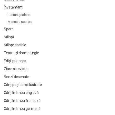
Învățământ
Lecturi şcolare
Manuale şcolare
Sport
Știință
Științe sociale
Teatru și dramaturgie
Ediții princeps
Ziare şi reviste
Benzi desenate
Cărți poștale și ilustrate
Cărți în limba engleză
Cărți în limba franceză
Cărți în limba germană