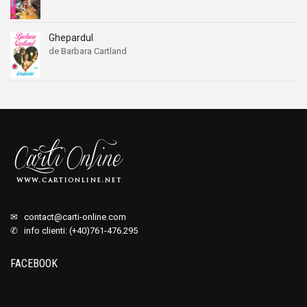
Ghepardul
de Barbara Cartland
✉
contact@carti-online.com
✆ info clienti: (+40)761-476.295
FACEBOOK