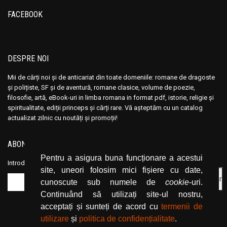
Ana Maria Marin
Ana Maria Marin
FACEBOOK
Anais Nin
Anais Nin
Anatole France
Anatole France
Anatoli Ribakov
Anatoli Ribakov
DESPRE NOI
Anatolie Panis
Anatolie Panis
Anca Dan
Anca Dan
Mii de cărți noi și de anticariat din toate domeniile: romane de dragoste
și polițiste, SF și de aventură, romane clasice, volume de poezie,
Andocide
Andocide
filosofie, artă, eBook-uri in limba romana in format pdf, istorie, religie și
Andre Bejin
Andre Bejin
spiritualitate, ediții princeps și cărți rare. Vă așteptăm cu un catalog
actualizat zilnic cu noutăți și promoții!
Andre Castelot
Andre Castelot
Andre Clot
Andre Clot
ABONEAZĂ-TE LA NEWSLETTER
Andre Felibien
Andre Felibien
Pentru a asigura buna funcționare a acestui
Introduceți adresa dvs. de email și dați click pe butonul de abonare.
Andre Leroi-Gourhan
Andre Leroi-Gourhan
site, uneori folosim mici fișiere cu date,
Andre Malraux
Andre Malraux
cunoscute sub numele de
cookie
-uri.
Continuând să utilizați site-ul nostru,
Andre Maurois
Andre Maurois
acceptați și sunteți de acord cu
termenii de
Andre Miquel
Andre Miquel
utilizare
și
politica de confidențialitate
.
Andre Theuriet
Andre Theuriet