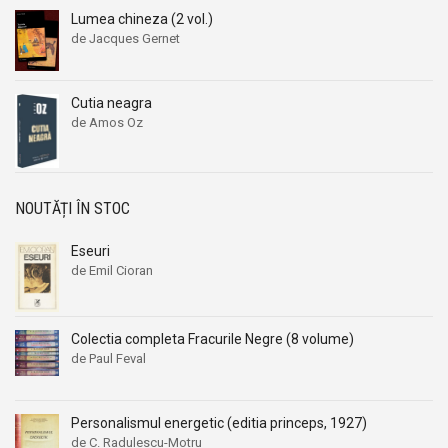
Aleksandr Beleaev
Aleksandr Beleaev
Lumea chineza (2 vol.)
de Jacques Gernet
Alessandro Parronchi
Alessandro Parronchi
Alex Mihai Stoenescu
Alex Mihai Stoenescu
Cutia neagra
Alexandr Soljenitin
Alexandr Soljenitin
de Amos Oz
Alexandra Jones
Alexandra Jones
Alexandra Mosneaga
Alexandra Mosneaga
Alexandra Ripley
Alexandra Ripley
NOUTĂȚI ÎN STOC
Alexandre Dumas
Alexandre Dumas
Alexandre Dumas fiul
Alexandre Dumas fiul
Eseuri
de Emil Cioran
Alexandre Koyre
Alexandre Koyre
Alexandrian
Alexandrian
Alexandru Balaci
Alexandru Balaci
Colectia completa Fracurile Negre (8 volume)
de Paul Feval
Alexandru Busuioceanu
Alexandru Busuioceanu
Alexandru Dobos
Alexandru Dobos
Alexandru Elian
Alexandru Elian
Personalismul energetic (editia princeps, 1927)
de C. Radulescu-Motru