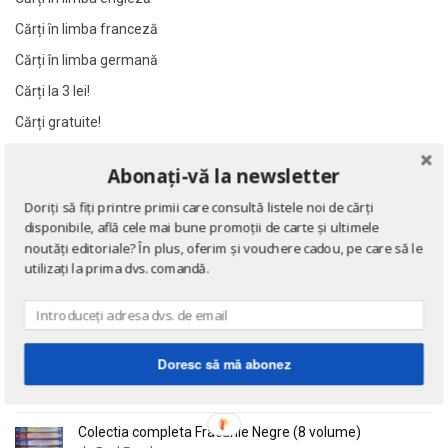
Al James
Al James
Cărți în limba franceză
Al. Alexianu
Al. Alexianu
Cărți în limba germană
Al. Caprariu
Al. Caprariu
Cărți la 3 lei!
Al. Dumitrescu
Al. Dumitrescu
Cărți gratuite!
Al. Philippide
Al. Philippide
Al. Piru
Al. Piru
Abonați-vă la newsletter
NOUTĂȚI
Alain Besancon
Alain Besancon
Doriți să fiți printre primii care consultă listele noi de cărți
Alain Bombard
Alain Bombard
disponibile, află cele mai bune promoții de carte și ultimele
Eseuri
Alain Danielou
Alain Danielou
noutăți editoriale? În plus, oferim și vouchere cadou, pe care să le
de Emil Cioran
utilizați la prima dvs. comandă.
Alain Lallemand
Alain Lallemand
Alain Lesage
Alain Lesage
Alain Manevy
Alain Manevy
Doctrina sau Cele patru carti clasice ale Chinei
de Confucius
Alan Bullock
Alan Bullock
Doresc să mă abonez
Alan Butler
Alan Butler
Alan Dean Foster
Alan Dean Foster
Colectia completa Fracurile Negre (8 volume)