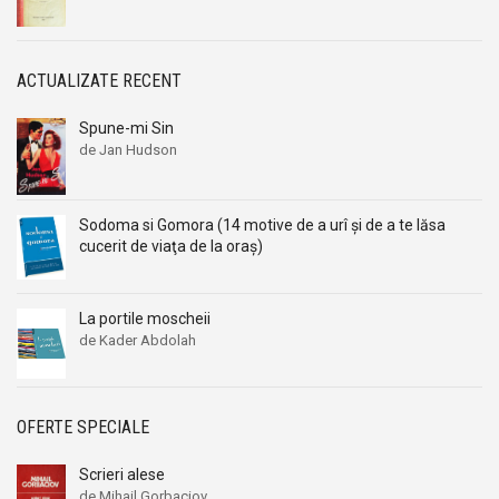
Alexandru I. Gonta
Alexandru I. Gonta
Alexandru Kiritescu
Alexandru Kiritescu
Alexandru Madgearu
Alexandru Madgearu
ACTUALIZATE RECENT
Alexandru Mitru
Alexandru Mitru
Spune-mi Sin
Alexandru Tanase
Alexandru Tanase
de Jan Hudson
Alexandru Vianu
Alexandru Vianu
Alexandru Vlahuta
Alexandru Vlahuta
Sodoma si Gomora (14 motive de a urî şi de a te lăsa
Alexandru Vulpe
Alexandru Vulpe
cucerit de viaţa de la oraş)
Alexei Tolstoi
Alexei Tolstoi
Alfred de Musset
Alfred de Musset
La portile moscheii
Alfred Harlaoanu
Alfred Harlaoanu
de Kader Abdolah
Alice Hoffman
Alice Hoffman
Alice Năstase
Alice Năstase
Alison Tyler
Alison Tyler
OFERTE SPECIALE
Alison York
Alison York
Scrieri alese
Alistair Maclean
Alistair Maclean
de Mihail Gorbaciov