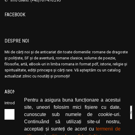
✆ info clienti: (+40)761-476.295
Ana Maria Marin
Ana Maria Marin
Anais Nin
Anais Nin
FACEBOOK
Anatole France
Anatole France
Anatoli Ribakov
Anatoli Ribakov
Anatolie Panis
Anatolie Panis
DESPRE NOI
Anca Dan
Anca Dan
Mii de cărți noi și de anticariat din toate domeniile: romane de dragoste
Andocide
Andocide
și polițiste, SF și de aventură, romane clasice, volume de poezie,
Andre Bejin
Andre Bejin
filosofie, artă, eBook-uri in limba romana in format pdf, istorie, religie și
spiritualitate, ediții princeps și cărți rare. Vă așteptăm cu un catalog
Andre Castelot
Andre Castelot
actualizat zilnic cu noutăți și promoții!
Andre Clot
Andre Clot
Andre Felibien
Andre Felibien
ABONEAZĂ-TE LA NEWSLETTER
Andre Leroi-Gourhan
Andre Leroi-Gourhan
Pentru a asigura buna funcționare a acestui
Introduceți adresa dvs. de email și dați click pe butonul de abonare.
site, uneori folosim mici fișiere cu date,
Andre Malraux
Andre Malraux
cunoscute sub numele de
cookie
-uri.
Andre Maurois
Andre Maurois
Continuând să utilizați site-ul nostru,
Andre Miquel
Andre Miquel
acceptați și sunteți de acord cu
termenii de
Andre Theuriet
Andre Theuriet