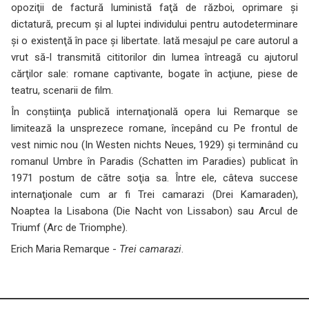
opoziţii de factură luministă faţă de război, oprimare şi
dictatură, precum şi al luptei individului pentru autodeterminare
şi o existenţă în pace şi libertate. Iată mesajul pe care autorul a
vrut să-l transmită cititorilor din lumea întreagă cu ajutorul
cărţilor sale: romane captivante, bogate în acţiune, piese de
teatru, scenarii de film.
În conştiinţa publică internaţională opera lui Remarque se
limitează la unsprezece romane, începând cu
Pe frontul de
vest nimic nou
(In Westen nichts Neues, 1929) şi terminând cu
romanul
Umbre în Paradis
(Schatten im Paradies) publicat în
1971 postum de către soţia sa. Între ele, câteva succese
internaţionale cum ar fi
Trei camarazi
(Drei Kamaraden),
Noaptea la Lisabona
(Die Nacht von Lissabon) sau
Arcul de
Triumf
(Arc de Triomphe).
Erich Maria Remarque -
Trei camarazi
.