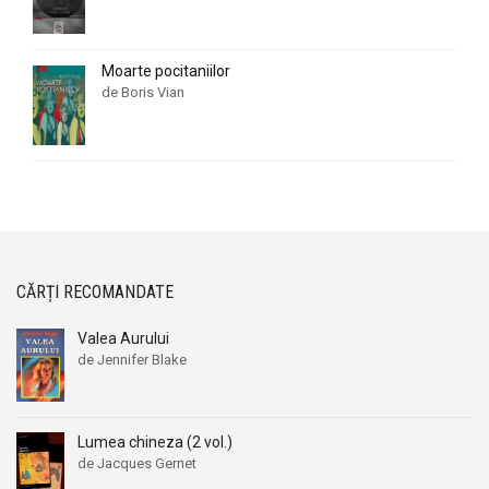
Moarte pocitaniilor
de Boris Vian
CĂRȚI RECOMANDATE
Valea Aurului
de Jennifer Blake
Prețul
Prețul
inițial
curent
a
este:
Lumea chineza (2 vol.)
fost:
39,00 lei.
56,00 lei.
de Jacques Gernet