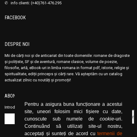
✆ info clienti: (+40)761-476.295
FACEBOOK
DESPRE NOI
Mii de cărți noi și de anticariat din toate domeniile: romane de dragoste
și polițiste, SF și de aventură, romane clasice, volume de poezie,
filosofie, artă, eBook-uri in limba romana in format pdf, istorie, religie și
spiritualitate, ediții princeps și cărți rare. Vă așteptăm cu un catalog
actualizat zilnic cu noutăți și promoții!
ABONEAZĂ-TE LA NEWSLETTER
Pentru a asigura buna funcționare a acestui
Introduceți adresa dvs. de email și dați click pe butonul de abonare.
site, uneori folosim mici fișiere cu date,
cunoscute sub numele de
cookie
-uri.
Continuând să utilizați site-ul nostru,
acceptați și sunteți de acord cu
termenii de