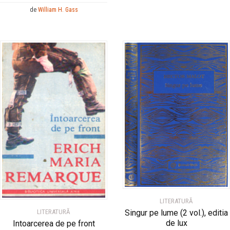
de
William H. Gass
LITERATURĂ
Singur pe lume (2 vol.), editia
LITERATURĂ
de lux
Intoarcerea de pe front