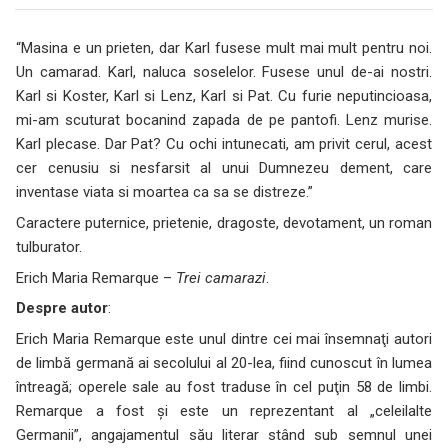
“Masina e un prieten, dar Karl fusese mult mai mult pentru noi.
Un camarad. Karl, naluca soselelor. Fusese unul de-ai nostri.
Karl si Koster, Karl si Lenz, Karl si Pat. Cu furie neputincioasa,
mi-am scuturat bocanind zapada de pe pantofi. Lenz murise.
Karl plecase. Dar Pat? Cu ochi intunecati, am privit cerul, acest
cer cenusiu si nesfarsit al unui Dumnezeu dement, care
inventase viata si moartea ca sa se distreze.”
Caractere puternice, prietenie, dragoste, devotament, un roman
tulburator.
Erich Maria Remarque –
Trei camarazi
.
Despre autor
:
Erich Maria Remarque este unul dintre cei mai însemnaţi autori
de limbă germană ai secolului al 20-lea, fiind cunoscut în lumea
întreagă; operele sale au fost traduse în cel puţin 58 de limbi.
Remarque a fost şi este un reprezentant al „celeilalte
Germanii”, angajamentul său literar stând sub semnul unei