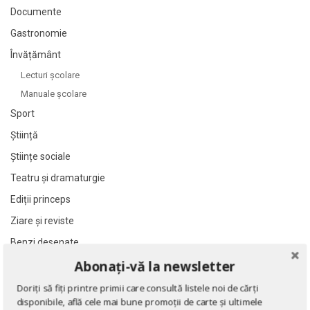
Al James
Al James
Documente
Al. Alexianu
Al. Alexianu
Gastronomie
Al. Caprariu
Al. Caprariu
Învățământ
Al. Dumitrescu
Al. Dumitrescu
Lecturi şcolare
Al. Philippide
Al. Philippide
Manuale şcolare
Al. Piru
Al. Piru
Sport
Alain Besancon
Alain Besancon
Știință
Alain Bombard
Alain Bombard
Științe sociale
Alain Danielou
Alain Danielou
Teatru și dramaturgie
Alain Lallemand
Alain Lallemand
Ediții princeps
Alain Lesage
Alain Lesage
Ziare şi reviste
Alain Manevy
Alain Manevy
Benzi desenate
Alan Bullock
Alan Bullock
Abonați-vă la newsletter
Cărți poștale și ilustrate
Alan Butler
Alan Butler
Cărți în limba engleză
Doriți să fiți printre primii care consultă listele noi de cărți
Alan Dean Foster
Alan Dean Foster
disponibile, află cele mai bune promoții de carte și ultimele
Cărți în limba franceză