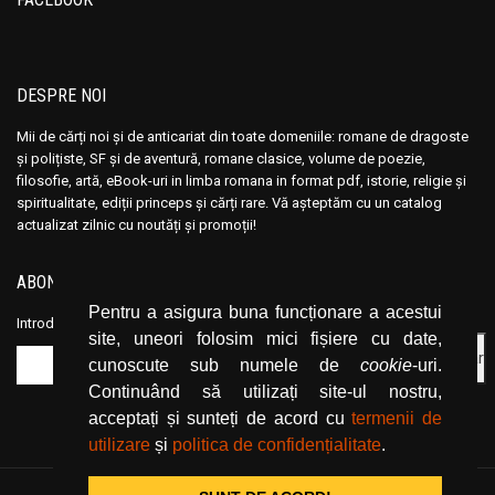
Andre Vauchez
Andre Vauchez
Andrea Calogero Camilleri
Andrea Calogero Camilleri
Andrea Young
Andrea Young
DESPRE NOI
Andreas Von Retyi
Andreas Von Retyi
Mii de cărți noi și de anticariat din toate domeniile: romane de dragoste
Andrei Baleanu
Andrei Baleanu
și polițiste, SF și de aventură, romane clasice, volume de poezie,
filosofie, artă, eBook-uri in limba romana in format pdf, istorie, religie și
Andrei Bantas
Andrei Bantas
spiritualitate, ediții princeps și cărți rare. Vă așteptăm cu un catalog
Andrei Ciobanu
Andrei Ciobanu
actualizat zilnic cu noutăți și promoții!
Andrei Oisteanu
Andrei Oisteanu
ABONEAZĂ-TE LA NEWSLETTER
Andrei Pintilie
Andrei Pintilie
Pentru a asigura buna funcționare a acestui
Andrei Plesu
Andrei Plesu
Introduceți adresa dvs. de email și dați click pe butonul de abonare.
site, uneori folosim mici fișiere cu date,
Andrew Crumey
Andrew Crumey
cunoscute sub numele de
cookie
-uri.
Andrew Lloyd
Andrew Lloyd
Continuând să utilizați site-ul nostru,
Andrew Newberg
Andrew Newberg
acceptați și sunteți de acord cu
termenii de
Andrew Stacy
Andrew Stacy
utilizare
și
politica de confidențialitate
.
Angelica Montemaggiore
Angelica Montemaggiore