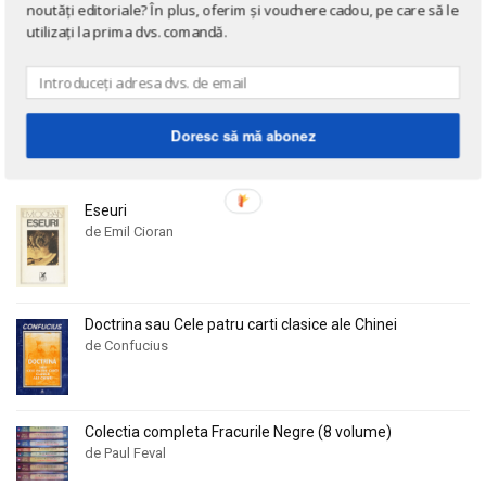
Alan Montefiore
Alan Montefiore
noutăți editoriale? În plus, oferim și vouchere cadou, pe care să le
Cărți în limba germană
utilizați la prima dvs. comandă.
Alan Watts
Alan Watts
Cărți la 3 lei!
Albert Bayet
Albert Bayet
Albert Camus
Albert Camus
Cărți gratuite!
Albert Horace
Albert Horace
Doresc să mă abonez
NOUTĂȚI
Albert Ogien
Albert Ogien
Albert Speer
Albert Speer
Eseuri
Alberto Bevilacqua
Alberto Bevilacqua
de Emil Cioran
Alberto Martini
Alberto Martini
Alberto Moravia
Alberto Moravia
Album de arta
Album de arta
Doctrina sau Cele patru carti clasice ale Chinei
de Confucius
Alcifron
Alcifron
Aldous Huxley
Aldous Huxley
Alecu Russo
Alecu Russo
Colectia completa Fracurile Negre (8 volume)
Aleksa Celebonovic
Aleksa Celebonovic
de Paul Feval
Aleksander Wojciechowscki
Aleksander Wojciechowscki