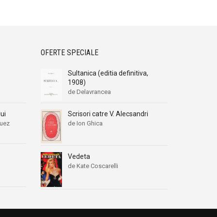
OFERTE SPECIALE
Sultanica (editia definitiva,
1908)
de Delavrancea
ui
Scrisori catre V. Alecsandri
guez
de Ion Ghica
Vedeta
de Kate Coscarelli