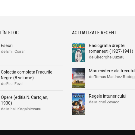
Aleksa Celebonovic
Aleksa Celebonovic
Aleksander Wojciechowscki
Aleksander Wojciechowscki
Aleksandr Beleaev
Aleksandr Beleaev
Alessandro Parronchi
Alessandro Parronchi
I ÎN STOC
ACTUALIZATE RECENT
Alex Mihai Stoenescu
Alex Mihai Stoenescu
Eseuri
Radiografia dreptei
Alexandr Soljenitin
Alexandr Soljenitin
romanesti (1927-1941)
de Emil Cioran
Alexandra Jones
Alexandra Jones
de Gheorghe Buzatu
Alexandra Mosneaga
Alexandra Mosneaga
Mari mistere ale trecutul
Colectia completa Fracurile
Alexandra Ripley
Alexandra Ripley
de Tomas Martinez Rodri
Negre (8 volume)
Alexandre Dumas
Alexandre Dumas
de Paul Feval
Alexandre Dumas fiul
Alexandre Dumas fiul
Regele intunericului
Opere (editia N. Cartojan,
Alexandre Koyre
Alexandre Koyre
de Michel Zevaco
1930)
Alexandrian
Alexandrian
de Mihail Kogalniceanu
Alexandru Balaci
Alexandru Balaci
Alexandru Busuioceanu
Alexandru Busuioceanu