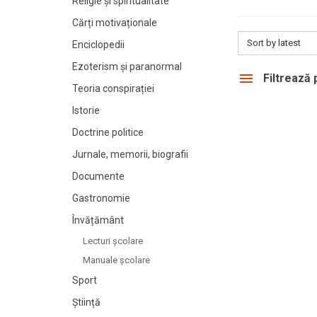
Religie și spiritualitate
Cărți motivaționale
Sort by latest
Enciclopedii
Ezoterism și paranormal
Filtrează
Teoria conspirației
Istorie
Doctrine politice
Jurnale, memorii, biografii
Documente
Gastronomie
Învățământ
Lecturi şcolare
Manuale şcolare
Sport
Știință