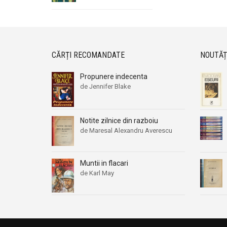
CĂRȚI RECOMANDATE
NOUTĂȚ
Propunere indecenta
de Jennifer Blake
Notite zilnice din razboiu
de Maresal Alexandru Averescu
Muntii in flacari
de Karl May