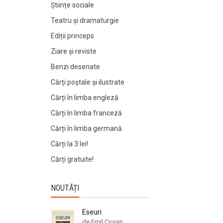
Științe sociale
Teatru și dramaturgie
Ediții princeps
Ziare şi reviste
Benzi desenate
Cărți poștale și ilustrate
Cărți în limba engleză
Cărți în limba franceză
Cărți în limba germană
Cărți la 3 lei!
Cărți gratuite!
NOUTĂȚI
Eseuri
de Emil Cioran