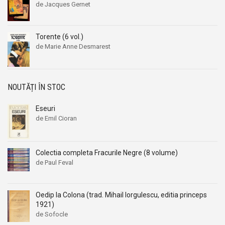
de Jacques Gernet
Aleksandr Beleaev
Aleksandr Beleaev
Alessandro Parronchi
Alessandro Parronchi
Torente (6 vol.)
Alex Mihai Stoenescu
Alex Mihai Stoenescu
de Marie Anne Desmarest
Alexandr Soljenitin
Alexandr Soljenitin
Alexandra Jones
Alexandra Jones
Alexandra Mosneaga
Alexandra Mosneaga
NOUTĂȚI ÎN STOC
Alexandra Ripley
Alexandra Ripley
Eseuri
Alexandre Dumas
Alexandre Dumas
de Emil Cioran
Alexandre Dumas fiul
Alexandre Dumas fiul
Alexandre Koyre
Alexandre Koyre
Colectia completa Fracurile Negre (8 volume)
Alexandrian
Alexandrian
de Paul Feval
Alexandru Balaci
Alexandru Balaci
Alexandru Busuioceanu
Alexandru Busuioceanu
Oedip la Colona (trad. Mihail Iorgulescu, editia princeps
Alexandru Dobos
Alexandru Dobos
1921)
Alexandru Elian
Alexandru Elian
de Sofocle