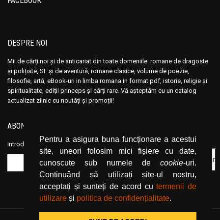
FACEBOOK
Ana Maria Marin
Ana Maria Marin
Anais Nin
Anais Nin
Anatole France
Anatole France
DESPRE NOI
Anatoli Ribakov
Anatoli Ribakov
Anatolie Panis
Anatolie Panis
Mii de cărți noi și de anticariat din toate domeniile: romane de dragoste
și polițiste, SF și de aventură, romane clasice, volume de poezie,
Anca Dan
Anca Dan
filosofie, artă, eBook-uri in limba romana in format pdf, istorie, religie și
Andocide
Andocide
spiritualitate, ediții princeps și cărți rare. Vă așteptăm cu un catalog
actualizat zilnic cu noutăți și promoții!
Andre Bejin
Andre Bejin
Andre Castelot
Andre Castelot
ABONEAZĂ-TE LA NEWSLETTER
Andre Clot
Andre Clot
Pentru a asigura buna funcționare a acestui
Introduceți adresa dvs. de email și dați click pe butonul de abonare.
Andre Felibien
Andre Felibien
site, uneori folosim mici fișiere cu date,
Andre Leroi-Gourhan
Andre Leroi-Gourhan
cunoscute sub numele de
cookie
-uri.
Continuând să utilizați site-ul nostru,
Andre Malraux
Andre Malraux
acceptați și sunteți de acord cu
termenii de
Andre Maurois
Andre Maurois
utilizare
și
politica de confidențialitate
.
Andre Miquel
Andre Miquel
Andre Theuriet
Andre Theuriet