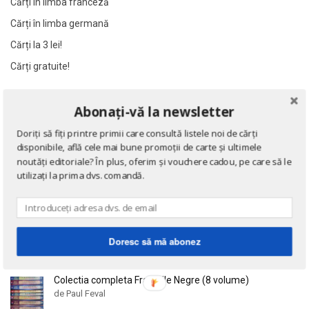
Cărți în limba franceză
Al James
Al James
Cărți în limba germană
Al. Alexianu
Al. Alexianu
Cărți la 3 lei!
Al. Caprariu
Al. Caprariu
Cărți gratuite!
Al. Dumitrescu
Al. Dumitrescu
Al. Philippide
Al. Philippide
NOUTĂȚI
Abonați-vă la newsletter
Al. Piru
Al. Piru
Alain Besancon
Alain Besancon
Doriți să fiți printre primii care consultă listele noi de cărți
Eseuri
disponibile, află cele mai bune promoții de carte și ultimele
Alain Bombard
Alain Bombard
de Emil Cioran
noutăți editoriale? În plus, oferim și vouchere cadou, pe care să le
Alain Danielou
Alain Danielou
utilizați la prima dvs. comandă.
Alain Lallemand
Alain Lallemand
Alain Lesage
Alain Lesage
Doctrina sau Cele patru carti clasice ale Chinei
de Confucius
Alain Manevy
Alain Manevy
Doresc să mă abonez
Alan Bullock
Alan Bullock
Alan Butler
Alan Butler
Colectia completa Fracurile Negre (8 volume)
Alan Dean Foster
Alan Dean Foster
de Paul Feval